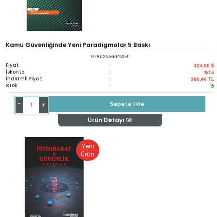
Kamu Güvenliğinde Yeni Paradigmalar 5 Baskı
9786255604354
Fiyat
:
424,00 ₺
İskonto
:
%15
İndirimli Fiyat
:
360,40
TL
Stok
:
5
-
Sepete Ekle
+
Ürün Detayı
Yeni
Ürün