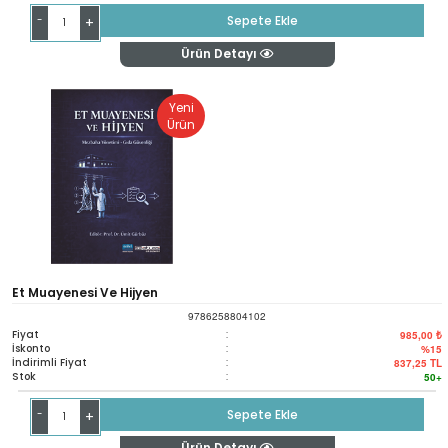
-
Sepete Ekle
+
Ürün Detayı
Yeni
Ürün
Et Muayenesi Ve Hijyen
9786258804102
Fiyat
:
985,00 ₺
İskonto
:
%15
İndirimli Fiyat
:
837,25
TL
Stok
:
50+
-
Sepete Ekle
+
Ürün Detayı