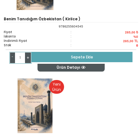
Benim Tanıdığım Özbekistan ( Kirilce )
9786255604545
Fiyat
:
285,00 ₺
İskonto
:
%0
İndirimli Fiyat
:
285,00
TL
Stok
:
0
-
Sepete Ekle
+
Ürün Detayı
Yeni
Ürün