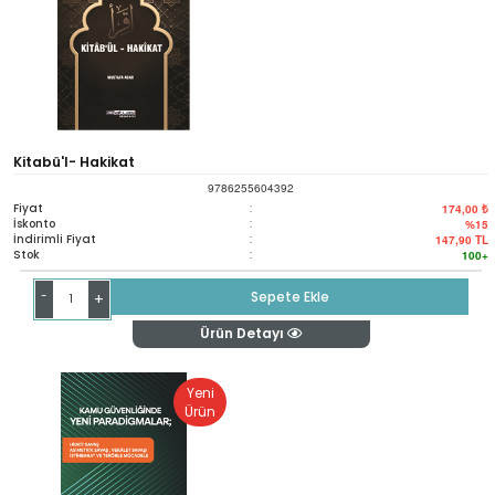
Kitabü'l- Hakikat
9786255604392
Fiyat
:
174,00 ₺
İskonto
:
%15
İndirimli Fiyat
:
147,90
TL
Stok
:
100+
-
Sepete Ekle
+
Ürün Detayı
Yeni
Ürün