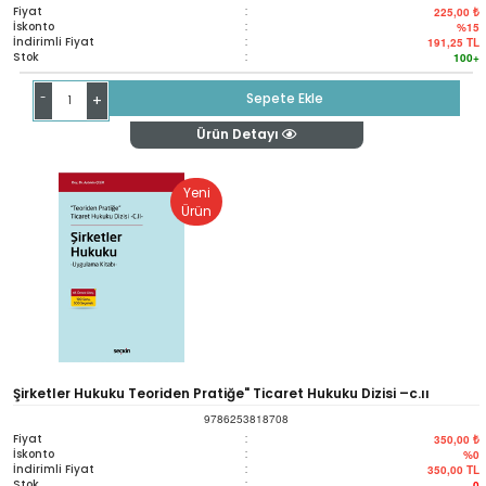
Fiyat
:
225,00 ₺
İskonto
:
%15
İndirimli Fiyat
:
191,25
TL
Stok
:
100+
-
Sepete Ekle
+
Ürün Detayı
Yeni
Ürün
Şirketler Hukuku Teoriden Pratiğe" Ticaret Hukuku Dizisi –c.ıı
9786253818708
Fiyat
:
350,00 ₺
İskonto
:
%0
İndirimli Fiyat
:
350,00
TL
Stok
:
0