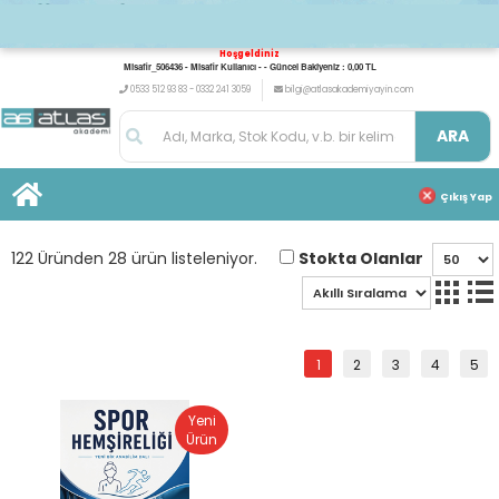
Hoşgeldiniz
Misafir_506436 - Misafir Kullanıcı - - Güncel Bakiyeniz : 0,00 TL
0533 512 93 83 - 0332 241 3059
bilgi@atlasakademiyayin.com
ARA
Çıkış Yap
Stokta Olanlar
122 Üründen 28 ürün listeleniyor.
1
2
3
4
5
Yeni
Ürün