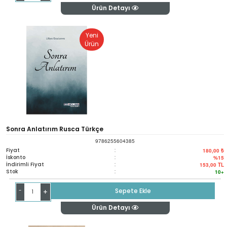
Ürün Detayı
Yeni
Ürün
Sonra Anlatırım Rusca Türkçe
9786255604385
Fiyat
:
180,00 ₺
İskonto
:
%15
İndirimli Fiyat
:
153,00
TL
Stok
:
10+
-
Sepete Ekle
+
Ürün Detayı