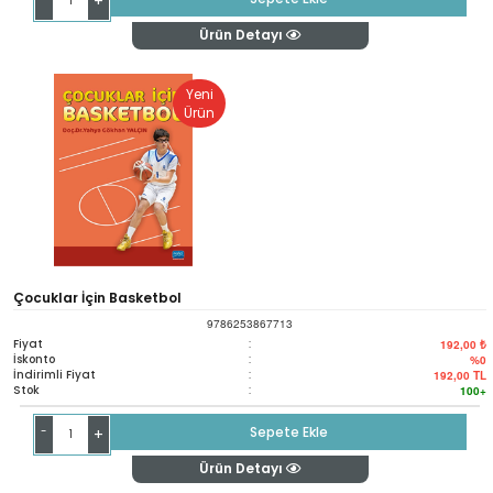
+
Ürün Detayı
Yeni
Ürün
Çocuklar İçin Basketbol
9786253867713
Fiyat
:
192,00 ₺
İskonto
:
%0
İndirimli Fiyat
:
192,00
TL
Stok
:
100+
-
Sepete Ekle
+
Ürün Detayı