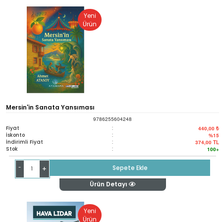
Yeni
Ürün
Mersin'in Sanata Yansıması
9786255604248
Fiyat
:
440,00 ₺
İskonto
:
%15
İndirimli Fiyat
:
374,00
TL
Stok
:
100+
-
Sepete Ekle
+
Ürün Detayı
Yeni
Ürün