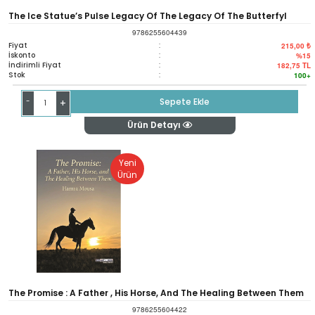
The Ice Statue’s Pulse Legacy Of The Legacy Of The Butterfyl
9786255604439
Fiyat
:
215,00 ₺
İskonto
:
%15
İndirimli Fiyat
:
182,75
TL
Stok
:
100+
-
Sepete Ekle
+
Ürün Detayı
Yeni
Ürün
The Promise : A Father , His Horse, And The Healing Between Them
9786255604422