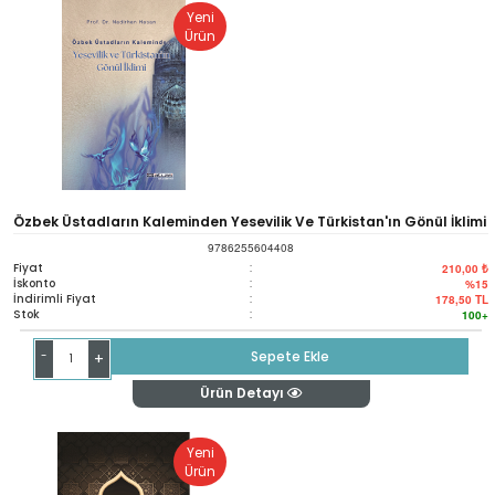
Yeni
Ürün
Özbek Üstadların Kaleminden Yesevilik Ve Türkistan'ın Gönül İklimi
9786255604408
Fiyat
:
210,00 ₺
İskonto
:
%15
İndirimli Fiyat
:
178,50
TL
Stok
:
100+
-
Sepete Ekle
+
Ürün Detayı
Yeni
Ürün