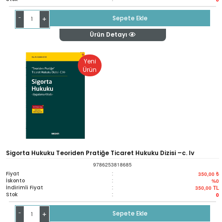
-
Sepete Ekle
+
Ürün Detayı
Yeni
Ürün
Sigorta Hukuku Teoriden Pratiğe Ticaret Hukuku Dizisi –c. Iv
9786253818685
Fiyat
:
350,00 ₺
İskonto
:
%0
İndirimli Fiyat
:
350,00
TL
Stok
:
0
-
Sepete Ekle
+