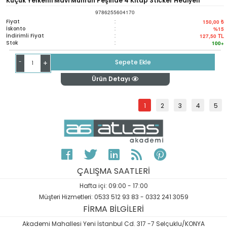
Küçük Yelkenli Mavi Mührün Peşinde 4 Kitap Sticker Hediyeli
9786255604170
Fiyat
:
150,00 ₺
İskonto
:
%15
İndirimli Fiyat
:
127,50
TL
Stok
:
100+
-
Sepete Ekle
+
Ürün Detayı
1
2
3
4
5
ÇALIŞMA SAATLERİ
Hafta içi: 09:00 - 17:00
Müşteri Hizmetleri: 0533 512 93 83 - 0332 241 3059
FİRMA BİLGİLERİ
Akademi Mahallesi Yeni İstanbul Cd. 317 -7 Selçuklu/KONYA