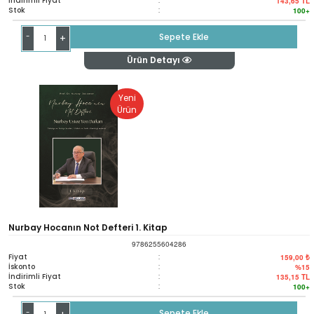
İndirimli Fiyat
:
143,65
TL
Stok
:
100+
-
Sepete Ekle
+
Ürün Detayı
Yeni
Ürün
Nurbay Hocanın Not Defteri 1. Kitap
9786255604286
Fiyat
:
159,00 ₺
İskonto
:
%15
İndirimli Fiyat
:
135,15
TL
Stok
:
100+
-
Sepete Ekle