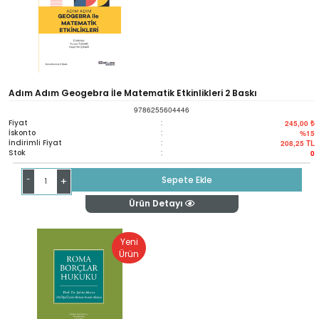
Adım Adım Geogebra İle Matematik Etkinlikleri 2 Baskı
9786255604446
Fiyat
:
245,00 ₺
İskonto
:
%15
İndirimli Fiyat
:
208,25
TL
Stok
:
0
-
Sepete Ekle
+
Ürün Detayı
Yeni
Ürün