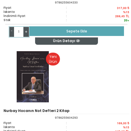
9786255604330
Fiyat
:
317,00 ₺
İskonto
:
%15
İndirimli Fiyat
:
269,45
TL
Stok
:
20+
-
Sepete Ekle
+
Ürün Detayı
Yeni
Ürün
Nurbay Hocanın Not Defteri 2 Kitap
9786255604293
Fiyat
:
169,00 ₺
İskonto
:
%15