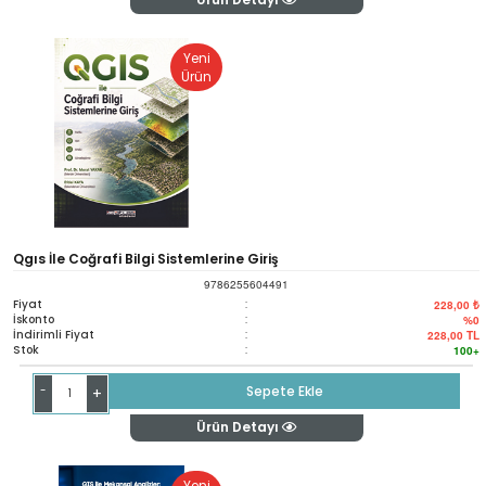
Yeni
Ürün
Qgıs İle Coğrafi Bilgi Sistemlerine Giriş
9786255604491
Fiyat
:
228,00 ₺
İskonto
:
%0
İndirimli Fiyat
:
228,00
TL
Stok
:
100+
-
Sepete Ekle
+
Ürün Detayı
Yeni