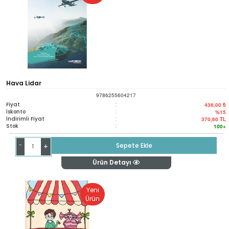
Hava Lidar
9786255604217
Fiyat
:
436,00 ₺
İskonto
:
%15
İndirimli Fiyat
:
370,60
TL
Stok
:
100+
-
Sepete Ekle
+
Ürün Detayı
Yeni
Ürün