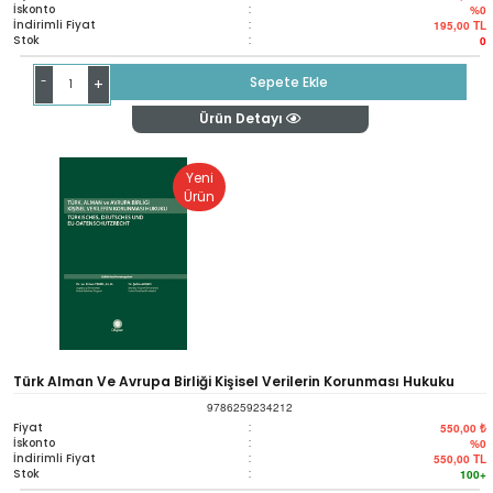
İskonto
:
%0
İndirimli Fiyat
:
195,00
TL
Stok
:
0
-
Sepete Ekle
+
Ürün Detayı
Yeni
Ürün
Türk Alman Ve Avrupa Birliği Kişisel Verilerin Korunması Hukuku
9786259234212
Fiyat
:
550,00 ₺
İskonto
:
%0
İndirimli Fiyat
:
550,00
TL
Stok
:
100+