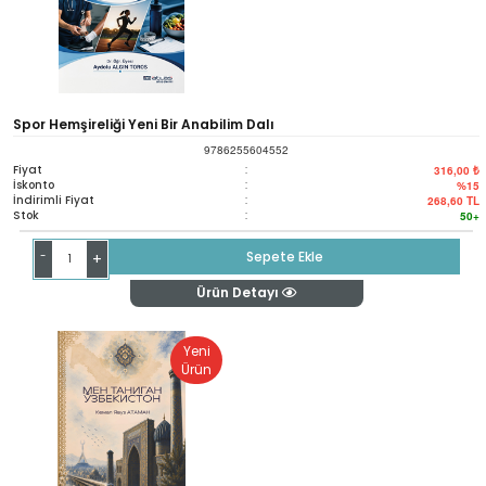
Spor Hemşireliği Yeni Bir Anabilim Dalı
9786255604552
Fiyat
:
316,00 ₺
İskonto
:
%15
İndirimli Fiyat
:
268,60
TL
Stok
:
50+
-
Sepete Ekle
+
Ürün Detayı
Yeni
Ürün