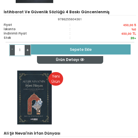
İstihbarat Ve Güvenlik Sözlüğü 4 Baskı Güncenlenmiş
9786255604361
Fiyat
:
450,00 ₺
İskonto
:
%0
İndirimli Fiyat
:
450,00
TL
Stok
:
20+
-
Sepete Ekle
+
Ürün Detayı
Yeni
Ürün
Ali Şir Nevai'nin İrfan Dünyası