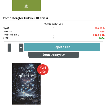
Roma Borçlar Hukuku 18 Baskı
9786259234205
Fiyat
:
380,00 ₺
İskonto
:
%10
İndirimli Fiyat
:
342,00
TL
Stok
:
100+
-
Sepete Ekle
+
Ürün Detayı
Yeni
Ürün