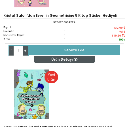
Kristal Salon'dan Evrenin Geometrisine 5 Kitap Sticker Hediyeli
9786255604224
Fiyat
:
130,00 ₺
İskonto
:
%15
İndirimli Fiyat
:
110,50
TL
Stok
:
100+
-
Sepete Ekle
+
Ürün Detayı
Yeni
Ürün