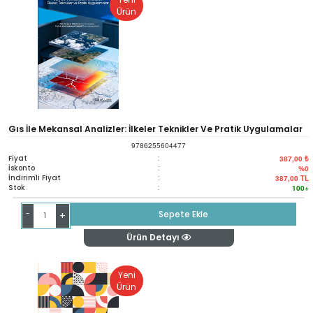
Ürün
Gıs İle Mekansal Analizler: İlkeler Teknikler Ve Pratik Uygulamalar
9786255604477
Fiyat
:
387,00 ₺
İskonto
:
%0
İndirimli Fiyat
:
387,00
TL
Stok
:
100+
-
Sepete Ekle
+
Ürün Detayı
Yeni
Ürün