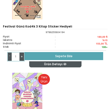
Festival Günü Kod4k 3 Kitap Sticker Hediyeli
9786255604194
Fiyat
:
180,00 ₺
İskonto
:
%15
İndirimli Fiyat
:
153,00
TL
Stok
:
100+
-
Sepete Ekle
+
Ürün Detayı
Yeni
Ürün