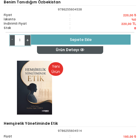
Benim Tanıdığım Özbekistan
9786255604538
Fiyat
:
220,00 ₺
İskonto
:
%0
İndirimli Fiyat
:
220,00
TL
Stok
:
0
-
Sepete Ekle
+
Ürün Detayı
Yeni
Ürün
Hemşirelik Yönetiminde Etik
9786255604514
Fiyat
:
195,00 ₺