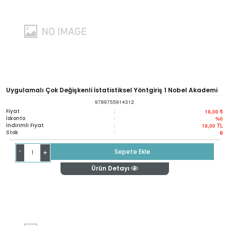
Uygulamalı Çok Değişkenli İstatistiksel Yöntgiriş 1 Nobel Akademi
9789755914312
Fiyat
:
18,00 ₺
İskonto
:
%0
İndirimli Fiyat
:
18,00
TL
Stok
:
0
-
Sepete Ekle
+
Ürün Detayı