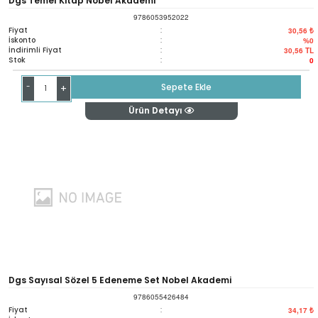
Dgs Temel Kitap Nobel Akademi
9786053952022
Fiyat
:
30,56 ₺
İskonto
:
%0
İndirimli Fiyat
:
30,56
TL
Stok
:
0
-
Sepete Ekle
+
Ürün Detayı
Dgs Sayısal Sözel 5 Edeneme Set Nobel Akademi
9786055426484
Fiyat
:
34,17 ₺