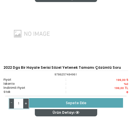
2022 Dgs Bir Hayale Serisi Sözel Yetenek Tamamı Çözümlü Soru
9786257484961
Bankası
Fiyat
:
199,00 ₺
İskonto
:
%0
İndirimli Fiyat
:
199,00
TL
Stok
:
0
-
Sepete Ekle
+
Ürün Detayı