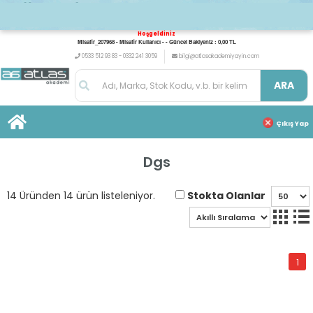
Hoşgeldiniz
Misafir_207968 - Misafir Kullanıcı - - Güncel Bakiyeniz : 0,00 TL
0533 512 93 83 - 0332 241 3059
bilgi@atlasakademiyayin.com
ARA
Çıkış Yap
Dgs
Stokta Olanlar
14 Üründen 14 ürün listeleniyor.
1