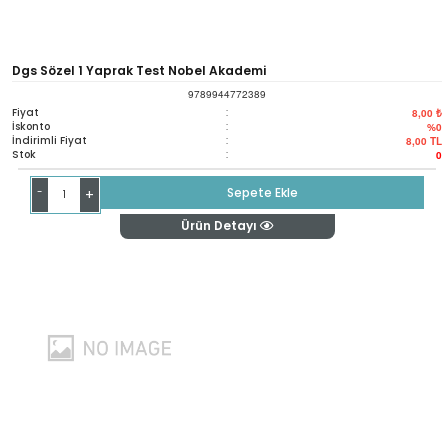
Dgs Sözel 1 Yaprak Test Nobel Akademi
9789944772389
Fiyat
:
8,00 ₺
İskonto
:
%0
İndirimli Fiyat
:
8,00
TL
Stok
:
0
-
Sepete Ekle
+
Ürün Detayı