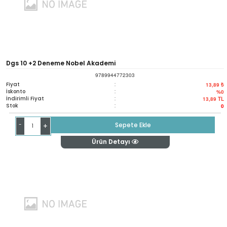
Dgs 10 +2 Deneme Nobel Akademi
9789944772303
Fiyat
:
13,89 ₺
İskonto
:
%0
İndirimli Fiyat
:
13,89
TL
Stok
:
0
-
Sepete Ekle
+
Ürün Detayı