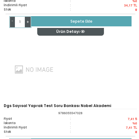
İskonto
:
%0
İndirimli Fiyat
:
34,17
TL
Stok
:
0
-
Sepete Ekle
+
Ürün Detayı
Dgs Sayısal Yaprak Test Soru Bankası Nobel Akademi
9786055547028
Fiyat
:
7,41 ₺
İskonto
:
%0
İndirimli Fiyat
:
7,41
TL
Stok
:
0