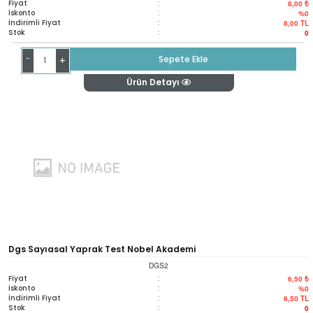
Fiyat
:
8,00 ₺
İskonto
:
%0
İndirimli Fiyat
:
8,00
TL
Stok
:
0
-
Sepete Ekle
+
Ürün Detayı
Dgs Sayıasal Yaprak Test Nobel Akademi
DGS2
Fiyat
:
6,50 ₺
İskonto
:
%0
İndirimli Fiyat
:
6,50
TL
Stok
:
0