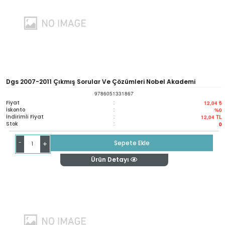
Dgs 2007-2011 Çıkmış Sorular Ve Çözümleri Nobel Akademi
9786051331867
Fiyat
:
12,04 ₺
İskonto
:
%0
İndirimli Fiyat
:
12,04
TL
Stok
:
0
-
Sepete Ekle
+
Ürün Detayı