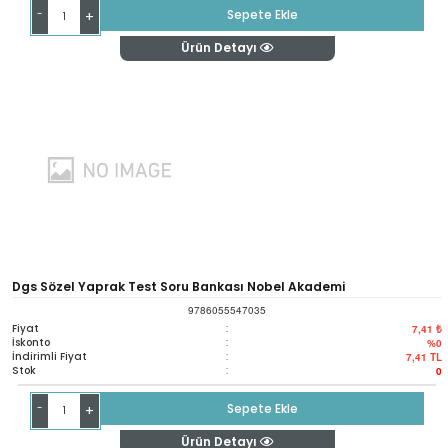
-
Sepete Ekle
+
Ürün Detayı
Dgs Sözel Yaprak Test Soru Bankası Nobel Akademi
9786055547035
Fiyat
:
7,41 ₺
İskonto
:
%0
İndirimli Fiyat
:
7,41
TL
Stok
:
0
-
Sepete Ekle
+
Ürün Detayı