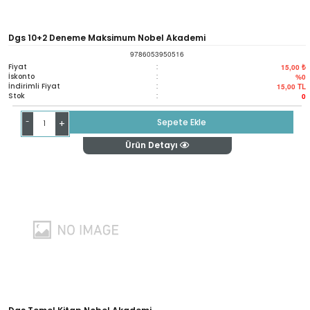
Dgs 10+2 Deneme Maksimum Nobel Akademi
9786053950516
Fiyat
:
15,00 ₺
İskonto
:
%0
İndirimli Fiyat
:
15,00
TL
Stok
:
0
-
Sepete Ekle
+
Ürün Detayı