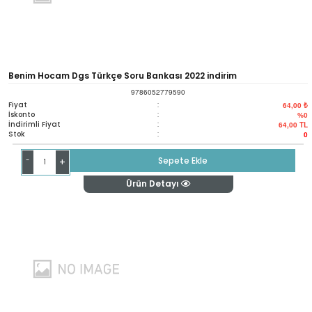
Benim Hocam Dgs Türkçe Soru Bankası 2022 indirim
9786052779590
Fiyat
:
64,00 ₺
İskonto
:
%0
İndirimli Fiyat
:
64,00
TL
Stok
:
0
-
Sepete Ekle
+
Ürün Detayı