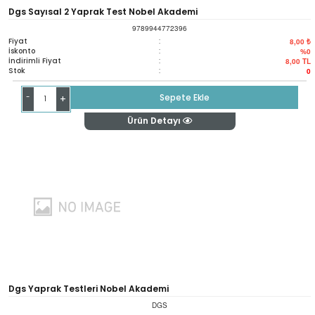
Dgs Sayısal 2 Yaprak Test Nobel Akademi
9789944772396
Fiyat
:
8,00 ₺
İskonto
:
%0
İndirimli Fiyat
:
8,00
TL
Stok
:
0
-
Sepete Ekle
+
Ürün Detayı
Dgs Yaprak Testleri Nobel Akademi
DGS