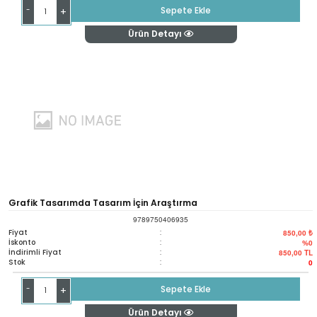
-
Sepete Ekle
+
Ürün Detayı
Grafik Tasarımda Tasarım İçin Araştırma
9789750406935
Fiyat
:
850,00 ₺
İskonto
:
%0
İndirimli Fiyat
:
850,00
TL
Stok
:
0
-
Sepete Ekle
+
Ürün Detayı