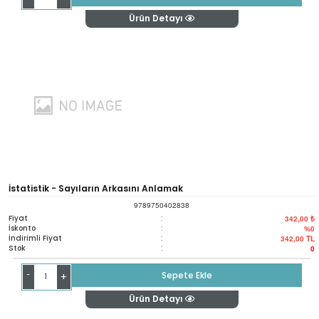
Ürün Detayı
İstatistik - Sayıların Arkasını Anlamak
9789750402838
Fiyat
:
342,00 ₺
İskonto
:
%0
İndirimli Fiyat
:
342,00
TL
Stok
:
0
-
Sepete Ekle
+
Ürün Detayı