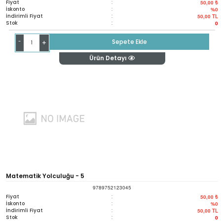
Fiyat
:
50,00 ₺
İskonto
:
%0
İndirimli Fiyat
:
50,00
TL
Stok
:
0
-
Sepete Ekle
+
Ürün Detayı
Matematik Yolculuğu - 5
9789752123045
Fiyat
:
50,00 ₺
İskonto
:
%0
İndirimli Fiyat
:
50,00
TL
Stok
:
0