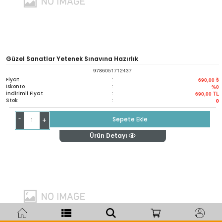
Güzel Sanatlar Yetenek Sınavına Hazırlık
9786051712437
Fiyat
:
690,00 ₺
İskonto
:
%0
İndirimli Fiyat
:
690,00
TL
Stok
:
0
-
Sepete Ekle
+
Ürün Detayı