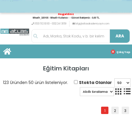
Hoşgeldiniz
Misafir_320105 - Misafir Kullanıcı - - Güncel Bakiyeniz : 0,00 TL
0533 512 93 83 - 0332 241 3059
bilgi@atlasakademiyayin.com
ARA
Çıkış Yap
Eğitim Kitapları
Stokta Olanlar
123 Üründen 50 ürün listeleniyor.
1
2
3