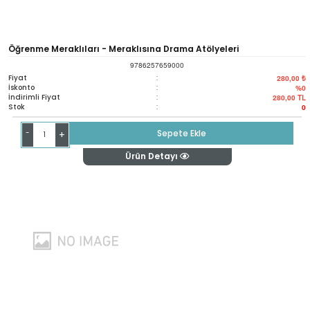
Öğrenme Meraklıları - Meraklısına Drama Atölyeleri
9786257659000
Fiyat
:
280,00 ₺
İskonto
:
%0
İndirimli Fiyat
:
280,00
TL
Stok
:
0
-
Sepete Ekle
+
Ürün Detayı