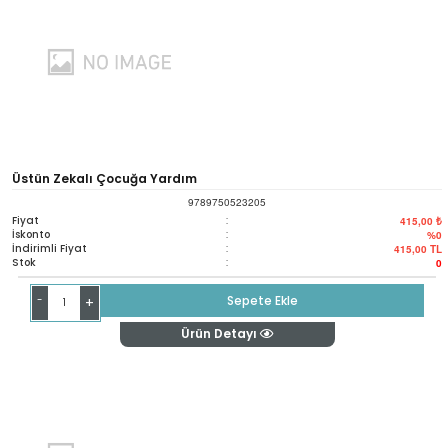
Üstün Zekalı Çocuğa Yardım
9789750523205
Fiyat
:
415,00 ₺
İskonto
:
%0
İndirimli Fiyat
:
415,00
TL
Stok
:
0
-
Sepete Ekle
+
Ürün Detayı