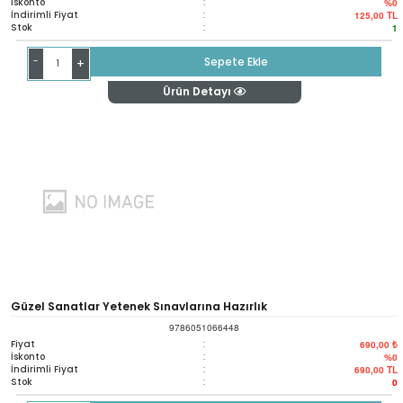
İskonto
:
%0
İndirimli Fiyat
:
125,00
TL
Stok
:
1
-
Sepete Ekle
+
Ürün Detayı
Güzel Sanatlar Yetenek Sınavlarına Hazırlık
9786051066448
Fiyat
:
690,00 ₺
İskonto
:
%0
İndirimli Fiyat
:
690,00
TL
Stok
:
0