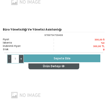
Büro Yöneticiliği Ve Yönetici Asistanlığı
9789754709469
Fiyat
:
300,00 ₺
İskonto
:
%0
İndirimli Fiyat
:
300,00
TL
Stok
:
0
-
Sepete Ekle
+
Ürün Detayı