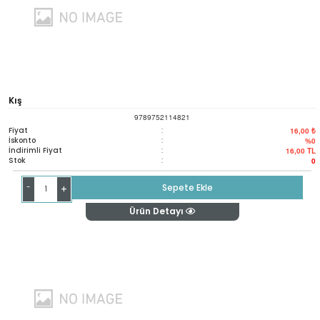
Kış
9789752114821
Fiyat
:
16,00 ₺
İskonto
:
%0
İndirimli Fiyat
:
16,00
TL
Stok
:
0
-
Sepete Ekle
+
Ürün Detayı