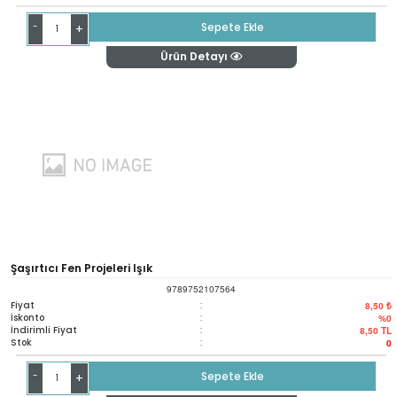
-
Sepete Ekle
+
Ürün Detayı
Şaşırtıcı Fen Projeleri Işık
9789752107564
Fiyat
:
8,50 ₺
İskonto
:
%0
İndirimli Fiyat
:
8,50
TL
Stok
:
0
-
Sepete Ekle
+