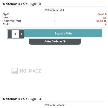
Matematik Yolculuğu - 3
9789752121966
Fiyat
:
50,00 ₺
İskonto
:
%0
İndirimli Fiyat
:
50,00
TL
Stok
:
0
-
Sepete Ekle
+
Ürün Detayı
Matematik Yolculuğu - 4
9789752123038