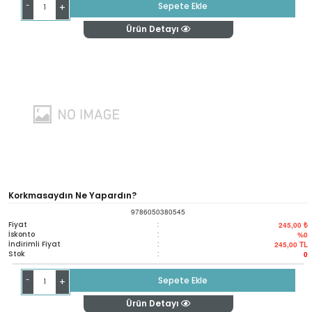
-
Sepete Ekle
+
Ürün Detayı
Korkmasaydın Ne Yapardın?
9786050380545
Fiyat
:
245,00 ₺
İskonto
:
%0
İndirimli Fiyat
:
245,00
TL
Stok
:
0
-
Sepete Ekle
+
Ürün Detayı