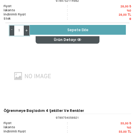
9789752114982
Fiyat
:
28,00 ₺
İskonto
:
%0
İndirimli Fiyat
:
28,00
TL
Stok
:
0
-
Sepete Ekle
+
Ürün Detayı
Öğrenmeye Başladım 4 Şekiller Ve Renkler
9789754056921
Fiyat
:
55,00 ₺
İskonto
:
%0
İndirimli Fiyat
:
55,00
TL