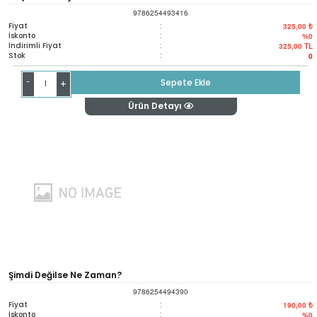
9786254493416
Fiyat
:
325,00 ₺
İskonto
:
%0
İndirimli Fiyat
:
325,00
TL
Stok
:
0
-
Sepete Ekle
+
Ürün Detayı
Şimdi Değilse Ne Zaman?
9786254494390
Fiyat
:
190,00 ₺
İskonto
:
%0