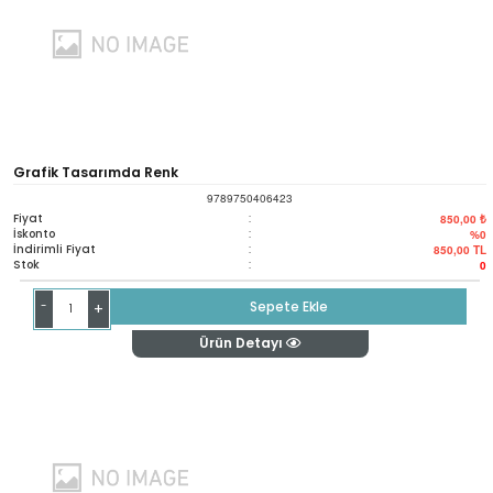
Grafik Tasarımda Renk
9789750406423
Fiyat
:
850,00 ₺
İskonto
:
%0
İndirimli Fiyat
:
850,00
TL
Stok
:
0
-
Sepete Ekle
+
Ürün Detayı