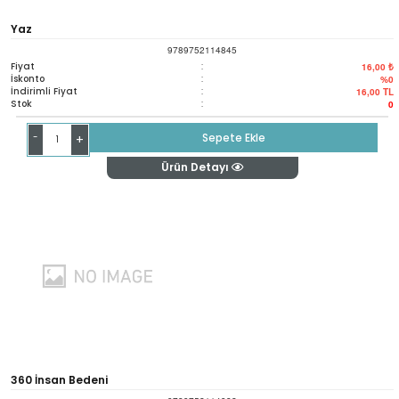
Yaz
9789752114845
Fiyat
:
16,00 ₺
İskonto
:
%0
İndirimli Fiyat
:
16,00
TL
Stok
:
0
-
Sepete Ekle
+
Ürün Detayı
360 İnsan Bedeni