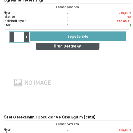
Öğrenme Yetersizliği
9786051063560
Fiyat
:
210,00 ₺
İskonto
:
%0
İndirimli Fiyat
:
210,00
TL
Stok
:
1
-
Sepete Ekle
+
Ürün Detayı
Özel Gereksinimli Çocuklar Ve Özel Eğitim (ciltli)
9786055472276
Fiyat
:
125,00 ₺