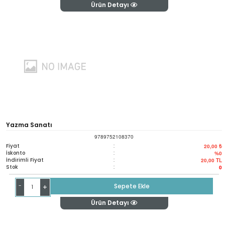
Ürün Detayı
Yazma Sanatı
9789752108370
Fiyat
:
20,00 ₺
İskonto
:
%0
İndirimli Fiyat
:
20,00
TL
Stok
:
0
-
Sepete Ekle
+
Ürün Detayı