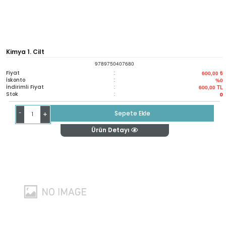
Kimya 1. Cilt
9789750407680
Fiyat
:
600,00 ₺
İskonto
:
%0
İndirimli Fiyat
:
600,00
TL
Stok
:
0
-
Sepete Ekle
+
Ürün Detayı