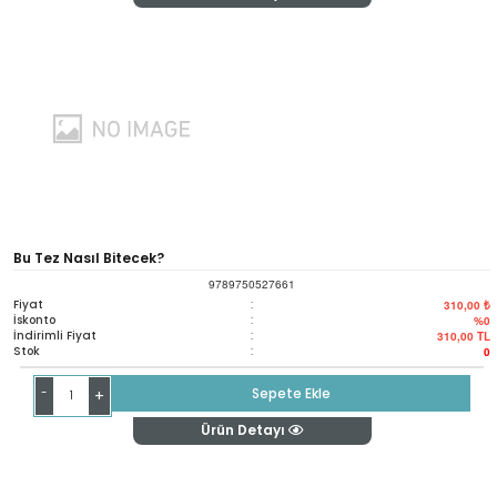
Bu Tez Nasıl Bitecek?
9789750527661
Fiyat
:
310,00 ₺
İskonto
:
%0
İndirimli Fiyat
:
310,00
TL
Stok
:
0
-
Sepete Ekle
+
Ürün Detayı