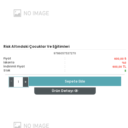
Risk Altındaki Çocuklar Ve Eğitimleri
9786057537270
Fiyat
:
600,00 ₺
İskonto
:
%0
İndirimli Fiyat
:
600,00
TL
Stok
:
5
-
Sepete Ekle
+
Ürün Detayı