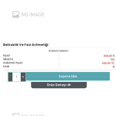
Belirsizlik Ve Fazi Aritmetiği
9786051069531
Fiyat
:
420,00 ₺
İskonto
:
%0
İndirimli Fiyat
:
420,00
TL
Stok
:
0
-
Sepete Ekle
+
Ürün Detayı