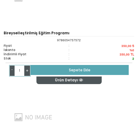
Bireyselleştirilmiş Eğitim Programı
9786054757572
Fiyat
:
350,00 ₺
İskonto
:
%0
İndirimli Fiyat
:
350,00
TL
Stok
:
2
-
Sepete Ekle
+
Ürün Detayı