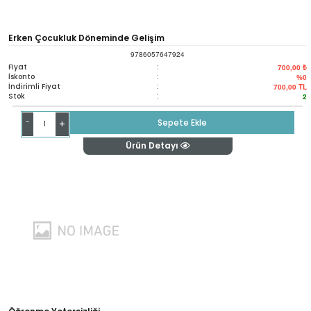
Erken Çocukluk Döneminde Gelişim
9786057647924
Fiyat
:
700,00 ₺
İskonto
:
%0
İndirimli Fiyat
:
700,00
TL
Stok
:
2
-
Sepete Ekle
+
Ürün Detayı