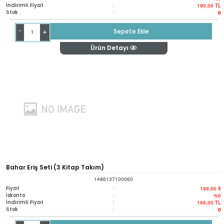
İndirimli Fiyat
:
190,00
TL
Stok
:
0
-
Sepete Ekle
+
Ürün Detayı
Bahar Eriş Seti (3 Kitap Takım)
1486137100060
Fiyat
:
199,00 ₺
İskonto
:
%0
İndirimli Fiyat
:
199,00
TL
Stok
:
0