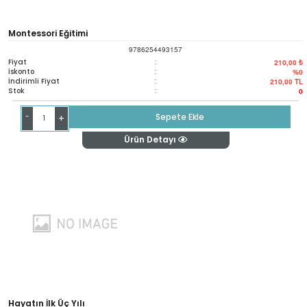
Montessori Eğitimi
9786254493157
Fiyat
:
210,00 ₺
İskonto
:
%0
İndirimli Fiyat
:
210,00
TL
Stok
:
0
-
Sepete Ekle
+
Ürün Detayı
Hayatın İlk Üç Yılı