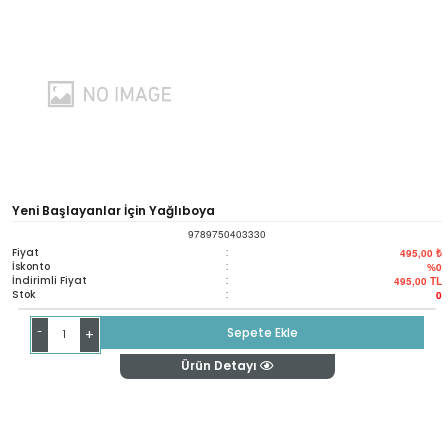
Yeni Başlayanlar İçin Yağlıboya
9789750403330
Fiyat
:
495,00 ₺
İskonto
:
%0
İndirimli Fiyat
:
495,00
TL
Stok
:
0
-
Sepete Ekle
+
Ürün Detayı