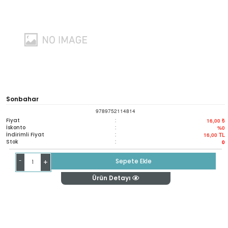
Sonbahar
9789752114814
Fiyat
:
16,00 ₺
İskonto
:
%0
İndirimli Fiyat
:
16,00
TL
Stok
:
0
-
Sepete Ekle
+
Ürün Detayı