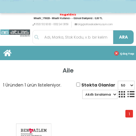
Hoşgeldiniz
Misafir_176028 - Misafir Kullanıcı - - Güncel Bakiyeniz : 0,00 TL
0533 512 93 83 - 0332 241 3059
bilgi@atlasakademiyayin.com
ARA
Çıkış Yap
Aile
Stokta Olanlar
1 Üründen 1 ürün listeleniyor.
1