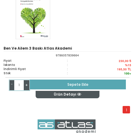
Ben Ve Ailem 3 Baskı Atlas Akademi
9786057839664
Fiyat
:
230,00 ₺
İskonto
:
%15
İndirimli Fiyat
:
195,50
TL
Stok
:
100+
-
Sepete Ekle
+
Ürün Detayı
1