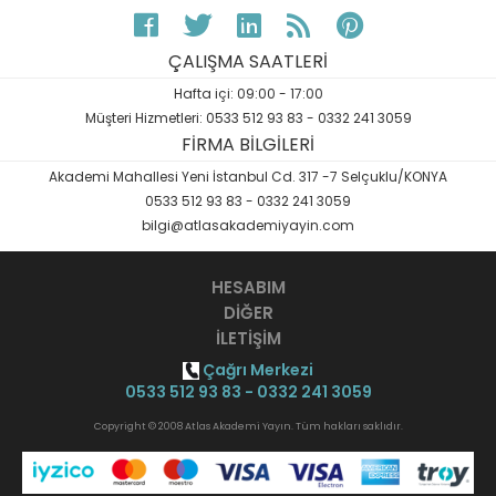
ÇALIŞMA SAATLERİ
Hafta içi: 09:00 - 17:00
Müşteri Hizmetleri: 0533 512 93 83 - 0332 241 3059
FİRMA BİLGİLERİ
Akademi Mahallesi Yeni İstanbul Cd. 317 -7 Selçuklu/KONYA
0533 512 93 83 - 0332 241 3059
bilgi@atlasakademiyayin.com
HESABIM
DİĞER
İLETİŞİM
Çağrı Merkezi
0533 512 93 83 - 0332 241 3059
Copyright © 2008 Atlas Akademi Yayın. Tüm hakları saklıdır.