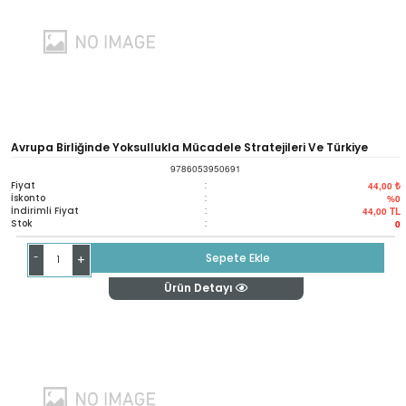
Avrupa Birliğinde Yoksullukla Mücadele Stratejileri Ve Türkiye
9786053950691
Fiyat
:
44,00 ₺
İskonto
:
%0
İndirimli Fiyat
:
44,00
TL
Stok
:
0
-
Sepete Ekle
+
Ürün Detayı