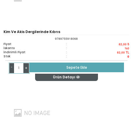
Kim Ve Akis Dergilerinde Kıbrıs
9789755918068
Fiyat
:
82,00 ₺
İskonto
:
%0
İndirimli Fiyat
:
82,00
TL
Stok
:
0
-
Sepete Ekle
+
Ürün Detayı