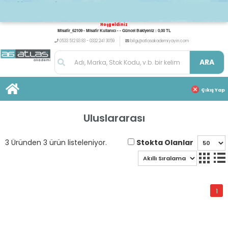
Hoşgeldiniz
Misafir_62109 - Misafir Kullanıcı - - Güncel Bakiyeniz : 0,00 TL
0533 512 93 83 - 0332 241 3059
bilgi@atlasakademiyayin.com
ARA
Çıkış Yap
Uluslararası
Stokta Olanlar
3 Üründen 3 ürün listeleniyor.
1