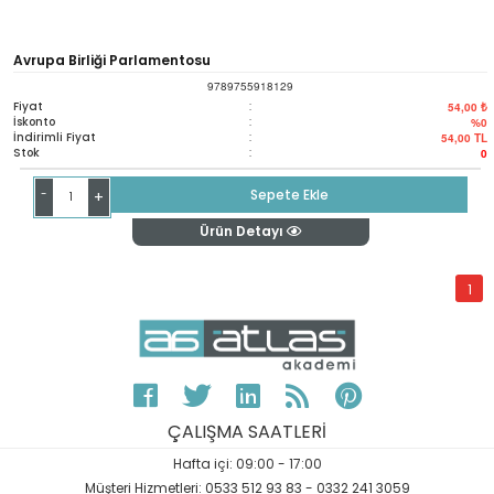
Avrupa Birliği Parlamentosu
9789755918129
Fiyat
:
54,00 ₺
İskonto
:
%0
İndirimli Fiyat
:
54,00
TL
Stok
:
0
-
Sepete Ekle
+
Ürün Detayı
1
ÇALIŞMA SAATLERİ
Hafta içi: 09:00 - 17:00
Müşteri Hizmetleri: 0533 512 93 83 - 0332 241 3059