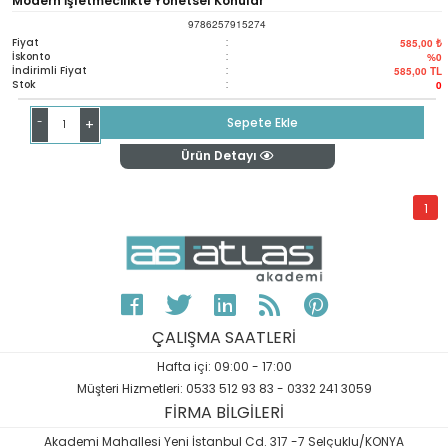
Modern İşletmecilikte Yönetsel Konular
9786257915274
Fiyat
:
585,00 ₺
İskonto
:
%0
İndirimli Fiyat
:
585,00
TL
Stok
:
0
-
Sepete Ekle
+
Ürün Detayı
1
ÇALIŞMA SAATLERİ
Hafta içi: 09:00 - 17:00
Müşteri Hizmetleri: 0533 512 93 83 - 0332 241 3059
FİRMA BİLGİLERİ
Akademi Mahallesi Yeni İstanbul Cd. 317 -7 Selçuklu/KONYA