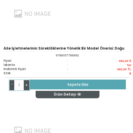
Aile İşletmelerinin Sürekliliklerine Yönelik Bir Model Önerisi: Doğu
9786057786692
Karadeniz Bölgesi
Fiyat
:
460,00 ₺
İskonto
:
%0
İndirimli Fiyat
:
460,00
TL
Stok
:
0
-
Sepete Ekle
+
Ürün Detayı