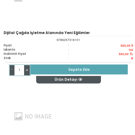
Dijital Çağda İşletme Alanında Yeni Eğilimler
9786257316101
Fiyat
:
585,00 ₺
İskonto
:
%0
İndirimli Fiyat
:
585,00
TL
Stok
:
0
-
Sepete Ekle
+
Ürün Detayı