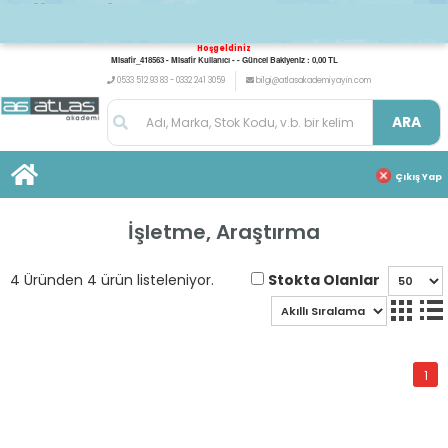
Hoşgeldiniz
Misafir_418563 - Misafir Kullanıcı - - Güncel Bakiyeniz : 0,00 TL
0533 512 93 83 - 0332 241 3059
bilgi@atlasakademiyayin.com
ARA
Çıkış Yap
İşletme, Araştırma
Stokta Olanlar
4 Üründen 4 ürün listeleniyor.
1