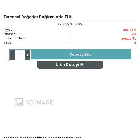
Evrensel Değerler Bağlamında Etik
9786257405805
Fiyat
:
895,00 ₺
İskonto
:
%0
İndirimli Fiyat
:
895,00
TL
Stok
:
0
-
Sepete Ekle
+
Ürün Detayı