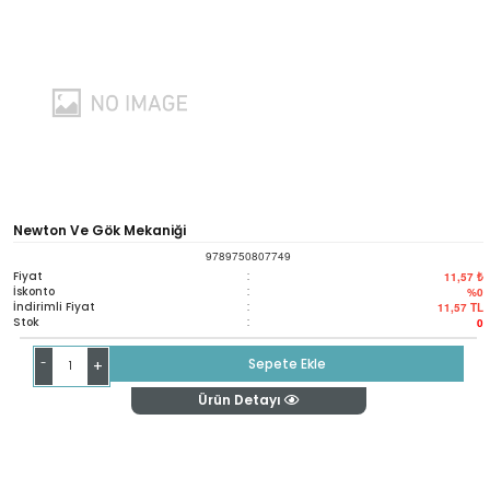
Newton Ve Gök Mekaniği
9789750807749
Fiyat
:
11,57 ₺
İskonto
:
%0
İndirimli Fiyat
:
11,57
TL
Stok
:
0
-
Sepete Ekle
+
Ürün Detayı