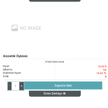
Güzellik Öyküsü
9789750812248
Fiyat
:
18,52 ₺
İskonto
:
%0
İndirimli Fiyat
:
18,52
TL
Stok
:
0
-
Sepete Ekle
+
Ürün Detayı