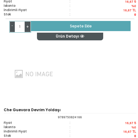
Fiyat
:
16,67 ₺
İskonto
:
%0
İndirimli Fiyat
:
16,67
TL
Stok
:
0
-
Sepete Ekle
+
Ürün Detayı
Che Guevara Devrim Yoldaşı
9789750824166
Fiyat
:
16,67 ₺
İskonto
:
%0
İndirimli Fiyat
:
16,67
TL
Stok
:
0