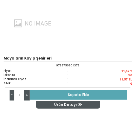
Mayaların Kayıp Şehirleri
9789750801372
Fiyat
:
11,57 ₺
İskonto
:
%0
İndirimli Fiyat
:
11,57
TL
Stok
:
0
-
Sepete Ekle
+
Ürün Detayı