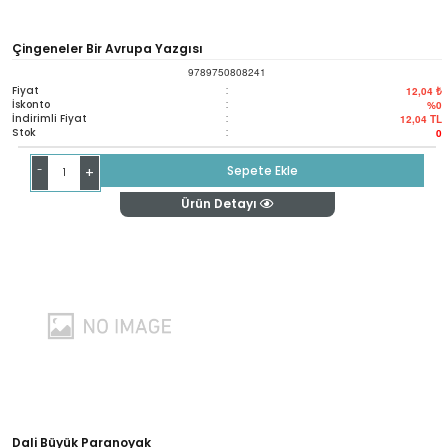
Çingeneler Bir Avrupa Yazgısı
9789750808241
Fiyat
:
12,04 ₺
İskonto
:
%0
İndirimli Fiyat
:
12,04
TL
Stok
:
0
-
Sepete Ekle
+
Ürün Detayı
Dali Büyük Paranoyak