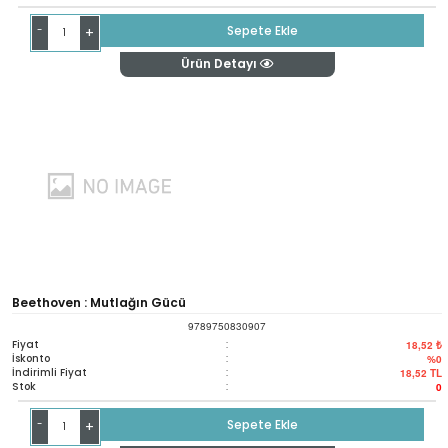
-
Sepete Ekle
+
Ürün Detayı
Beethoven : Mutlağın Gücü
9789750830907
Fiyat
:
18,52 ₺
İskonto
:
%0
İndirimli Fiyat
:
18,52
TL
Stok
:
0
-
Sepete Ekle
+