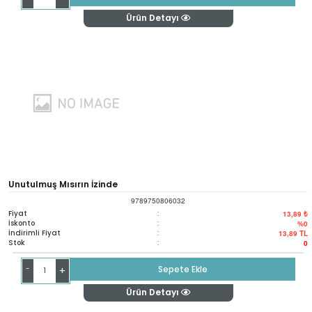
Ürün Detayı
Unutulmuş Mısırın İzinde
9789750806032
Fiyat
:
13,89 ₺
İskonto
:
%0
İndirimli Fiyat
:
13,89
TL
Stok
:
0
-
Sepete Ekle
+
Ürün Detayı