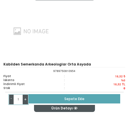
Kabilden Semerkanda Arkeologlar Orta Asyada
9789750810954
Fiyat
:
18,52 ₺
İskonto
:
%0
İndirimli Fiyat
:
18,52
TL
Stok
:
0
-
Sepete Ekle
+
Ürün Detayı