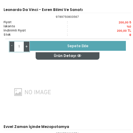
Leonardo Da Vinci - Evren Bilimi Ve Sanatı
9789750803567
Fiyat
:
200,00 ₺
İskonto
:
%0
İndirimli Fiyat
:
200,00
TL
Stok
:
0
-
Sepete Ekle
+
Ürün Detayı
Evvel Zaman İçinde Mezopotamya