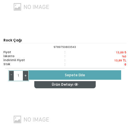
Rock Çağı
9789750803543
Fiyat
:
13,89 ₺
İskonto
:
%0
İndirimli Fiyat
:
13,89
TL
Stok
:
0
-
Sepete Ekle
+
Ürün Detayı