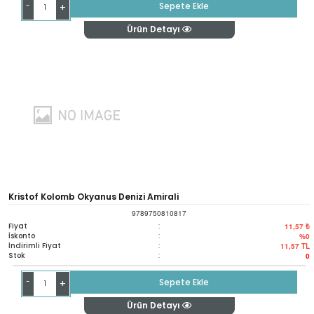
-
Sepete Ekle
+
Ürün Detayı
Kristof Kolomb Okyanus Denizi Amirali
9789750810817
Fiyat
:
11,57 ₺
İskonto
:
%0
İndirimli Fiyat
:
11,57
TL
Stok
:
0
-
Sepete Ekle
+
Ürün Detayı