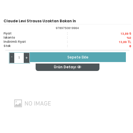
Claude Levi Strauss Uzaktan Bakan İn
9789750819964
Fiyat
:
13,89 ₺
İskonto
:
%0
İndirimli Fiyat
:
13,89
TL
Stok
:
0
-
Sepete Ekle
+
Ürün Detayı