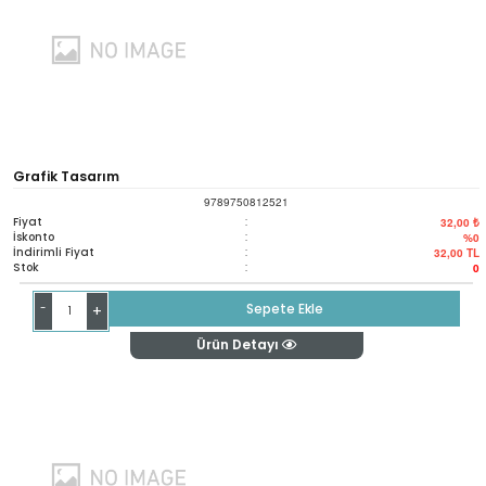
Grafik Tasarım
9789750812521
Fiyat
:
32,00 ₺
İskonto
:
%0
İndirimli Fiyat
:
32,00
TL
Stok
:
0
-
Sepete Ekle
+
Ürün Detayı