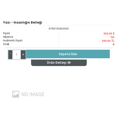
Yazı - İnsanlığın Belleği
9789750803550
Fiyat
:
520,00 ₺
İskonto
:
%0
İndirimli Fiyat
:
520,00
TL
Stok
:
0
-
Sepete Ekle
+
Ürün Detayı