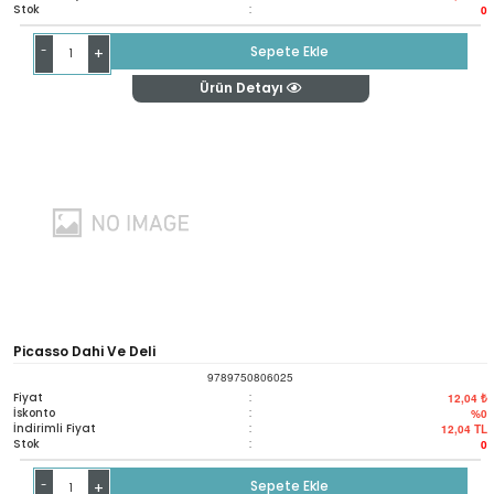
Stok
:
0
-
Sepete Ekle
+
Ürün Detayı
Picasso Dahi Ve Deli
9789750806025
Fiyat
:
12,04 ₺
İskonto
:
%0
İndirimli Fiyat
:
12,04
TL
Stok
:
0
-
Sepete Ekle
+