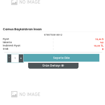
Camus Başkaldıran İnsan
9789750818912
Fiyat
:
19,44 ₺
İskonto
:
%0
İndirimli Fiyat
:
19,44
TL
Stok
:
0
-
Sepete Ekle
+
Ürün Detayı