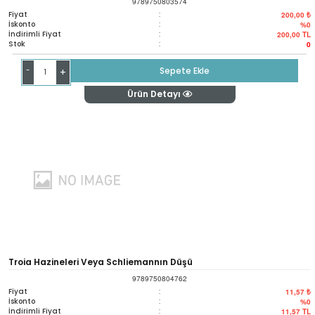
9789750803574
Fiyat
:
200,00 ₺
İskonto
:
%0
İndirimli Fiyat
:
200,00
TL
Stok
:
0
-
Sepete Ekle
+
Ürün Detayı
Troia Hazineleri Veya Schliemannın Düşü
9789750804762
Fiyat
:
11,57 ₺
İskonto
:
%0
İndirimli Fiyat
:
11,57
TL