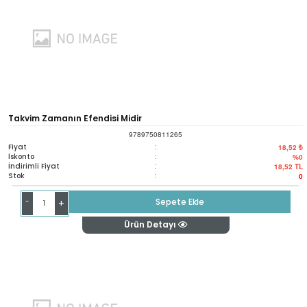
Takvim Zamanın Efendisi Midir
9789750811265
Fiyat
:
18,52 ₺
İskonto
:
%0
İndirimli Fiyat
:
18,52
TL
Stok
:
0
-
Sepete Ekle
+
Ürün Detayı