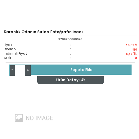
Karanlık Odanın Sırları Fotoğrafın İcadı
9789750808043
Fiyat
:
16,67 ₺
İskonto
:
%0
İndirimli Fiyat
:
16,67
TL
Stok
:
0
-
Sepete Ekle
+
Ürün Detayı