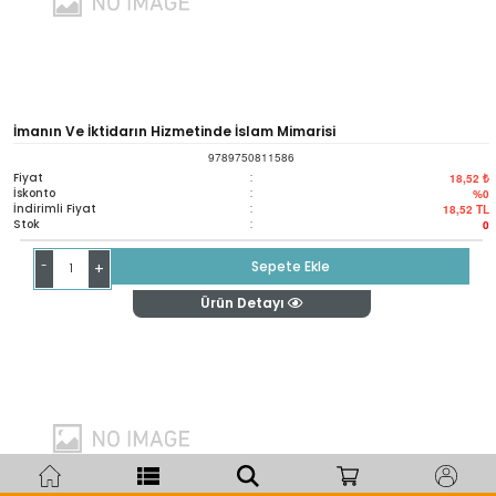
İmanın Ve İktidarın Hizmetinde İslam Mimarisi
9789750811586
Fiyat
:
18,52 ₺
İskonto
:
%0
İndirimli Fiyat
:
18,52
TL
Stok
:
0
-
Sepete Ekle
+
Ürün Detayı