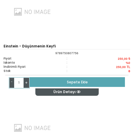
Einstein - Düşünmenin Keyfi
9789750807756
Fiyat
:
250,00 ₺
İskonto
:
%0
İndirimli Fiyat
:
250,00
TL
Stok
:
0
-
Sepete Ekle
+
Ürün Detayı