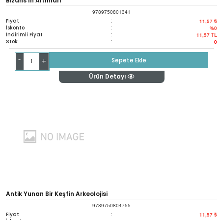
Bizans’ın Altınları
9789750801341
Fiyat
:
11,57 ₺
İskonto
:
%0
İndirimli Fiyat
:
11,57
TL
Stok
:
0
-
Sepete Ekle
+
Ürün Detayı
Antik Yunan Bir Keşfin Arkeolojisi
9789750804755
Fiyat
:
11,57 ₺