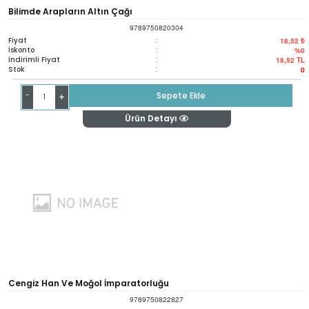
Bilimde Arapların Altın Çağı
9789750820304
Fiyat
:
18,52 ₺
İskonto
:
%0
İndirimli Fiyat
:
18,52
TL
Stok
:
0
-
Sepete Ekle
+
Ürün Detayı
Cengiz Han Ve Moğol İmparatorluğu
9789750822827