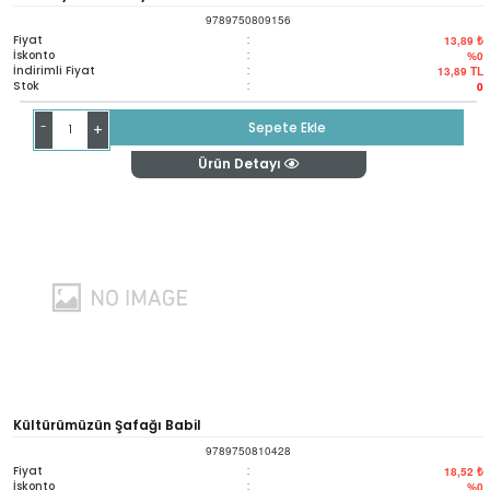
9789750809156
Fiyat
:
13,89 ₺
İskonto
:
%0
İndirimli Fiyat
:
13,89
TL
Stok
:
0
-
Sepete Ekle
+
Ürün Detayı
Kültürümüzün Şafağı Babil
9789750810428
Fiyat
:
18,52 ₺
İskonto
:
%0