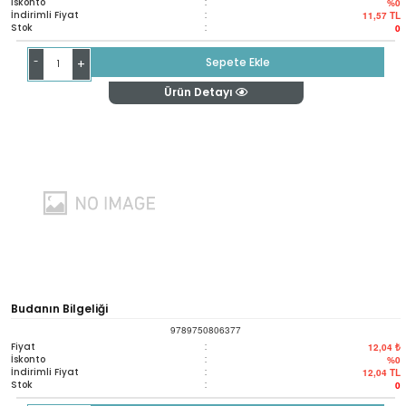
İskonto
:
%0
İndirimli Fiyat
:
11,57
TL
Stok
:
0
-
Sepete Ekle
+
Ürün Detayı
Budanın Bilgeliği
9789750806377
Fiyat
:
12,04 ₺
İskonto
:
%0
İndirimli Fiyat
:
12,04
TL
Stok
:
0