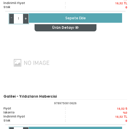
İndirimli Fiyat
:
18,52
TL
Stok
:
0
-
Sepete Ekle
+
Ürün Detayı
Galilei - Yıldızların Habercisi
9789750810626
Fiyat
:
18,52 ₺
İskonto
:
%0
İndirimli Fiyat
:
18,52
TL
Stok
:
0