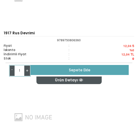
1917 Rus Devrimi
9789750806360
Fiyat
:
12,04 ₺
İskonto
:
%0
İndirimli Fiyat
:
12,04
TL
Stok
:
0
-
Sepete Ekle
+
Ürün Detayı