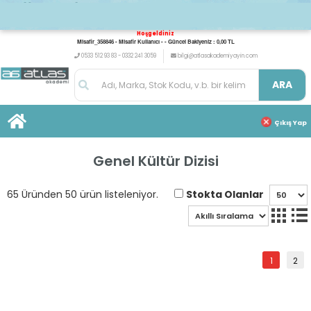
Hoşgeldiniz
Misafir_358846 - Misafir Kullanıcı - - Güncel Bakiyeniz : 0,00 TL
0533 512 93 83 - 0332 241 3059
bilgi@atlasakademiyayin.com
ARA
Çıkış Yap
Genel Kültür Dizisi
Stokta Olanlar
65 Üründen 50 ürün listeleniyor.
1
2