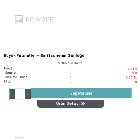
Büyük Piramitler – Bir Efsanenin Günlüğü
9789750815294
Fiyat
:
12,04 ₺
İskonto
:
%0
İndirimli Fiyat
:
12,04
TL
Stok
:
0
-
Sepete Ekle
+
Ürün Detayı