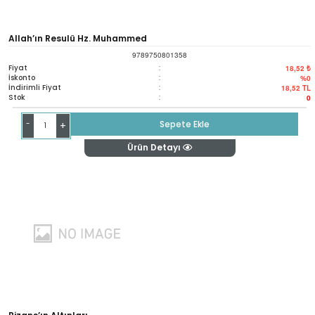
Allah’ın Resulü Hz. Muhammed
9789750801358
Fiyat
:
18,52 ₺
İskonto
:
%0
İndirimli Fiyat
:
18,52
TL
Stok
:
0
-
Sepete Ekle
+
Ürün Detayı