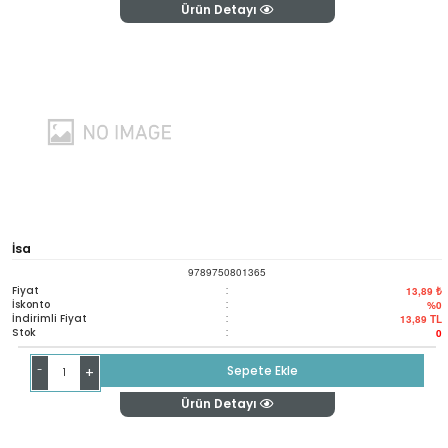
Ürün Detayı
İsa
9789750801365
Fiyat
:
13,89 ₺
İskonto
:
%0
İndirimli Fiyat
:
13,89
TL
Stok
:
0
-
Sepete Ekle
+
Ürün Detayı