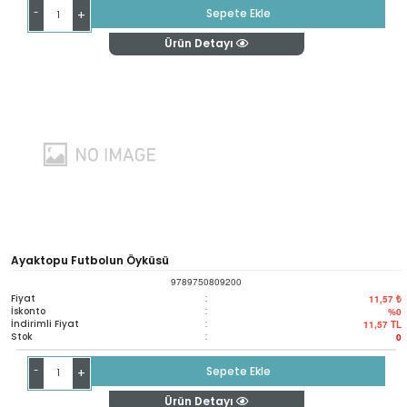
-
Sepete Ekle
+
Ürün Detayı
Ayaktopu Futbolun Öyküsü
9789750809200
Fiyat
:
11,57 ₺
İskonto
:
%0
İndirimli Fiyat
:
11,57
TL
Stok
:
0
-
Sepete Ekle
+
Ürün Detayı