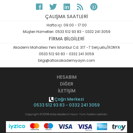
ÇALIŞMA SAATLERİ
Hafta içi: 09:00 - 17:00
Müşteri Hizmetleri: 0533 512 93 83 - 0332 241 3059
FİRMA BİLGİLERİ
Akademi Mahallesi Yeni İstanbul Cd. 317 -7 Selçuklu/KONYA
0533 512 93 83 - 0332 241 3059
bilgi@atlasakademiyayin.com
HESABIM
DİĞER
İLETİŞİM
Çağrı Merkezi
0533 512 93 83 - 0332 241 3059
Copyright © 2008 Atlas Akademi Yayın. Tüm hakları saklıdır.