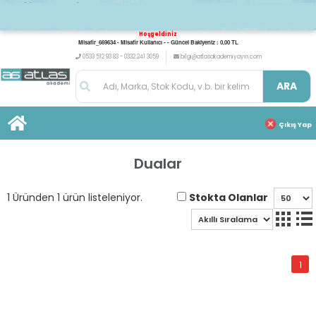
Hoşgeldiniz
Misafir_669634 - Misafir Kullanıcı - - Güncel Bakiyeniz : 0,00 TL
0533 512 93 83 - 0332 241 3059
bilgi@atlasakademiyayin.com
ARA
Çıkış Yap
Dualar
Stokta Olanlar
1 Üründen 1 ürün listeleniyor.
1