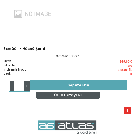
Esmâü'l - Hüsnâ Şerhi
9786054322725
Fiyat
:
345,00 ₺
İskonto
:
%0
İndirimli Fiyat
:
345,00
TL
Stok
:
0
-
Sepete Ekle
+
Ürün Detayı
1