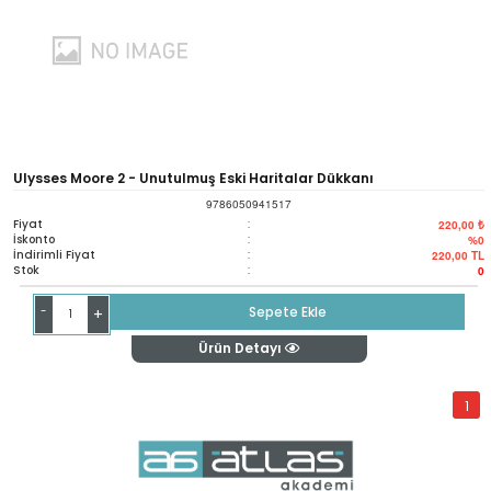
Ulysses Moore 2 - Unutulmuş Eski Haritalar Dükkanı
9786050941517
Fiyat
:
220,00 ₺
İskonto
:
%0
İndirimli Fiyat
:
220,00
TL
Stok
:
0
-
Sepete Ekle
+
Ürün Detayı
1