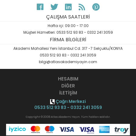
ÇALIŞMA SAATLERİ
Hafta içi: 09:00 - 17:00
Müşteri Hizmetleri: 0533 512 93 83 - 0332 241 3059
FİRMA BİLGİLERİ
Akademi Mahallesi Yeni İstanbul Cd. 317 -7 Selçuklu/KONYA
0533 512 93 83 - 0332 241 3059
bilgi@atlasakademiyayin.com
HESABIM
DİĞER
İLETİŞİM
Çağrı Merkezi
0533 512 93 83 - 0332 241 3059
Copyright © 2008 Atlas Akademi Yayın. Tüm hakları saklıdır.