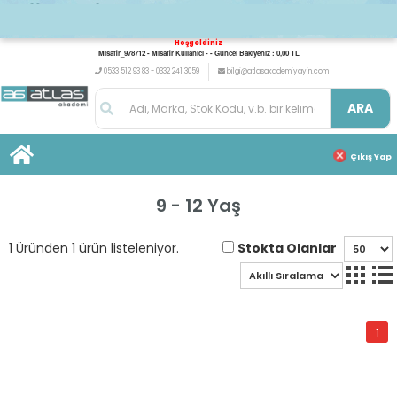
Hoşgeldiniz
Misafir_978712 - Misafir Kullanıcı - - Güncel Bakiyeniz : 0,00 TL
0533 512 93 83 - 0332 241 3059
bilgi@atlasakademiyayin.com
ARA
Çıkış Yap
9 - 12 Yaş
Stokta Olanlar
1 Üründen 1 ürün listeleniyor.
1