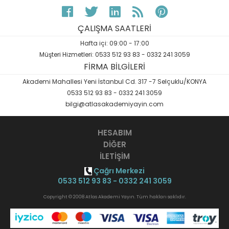
ÇALIŞMA SAATLERİ
Hafta içi: 09:00 - 17:00
Müşteri Hizmetleri: 0533 512 93 83 - 0332 241 3059
FİRMA BİLGİLERİ
Akademi Mahallesi Yeni İstanbul Cd. 317 -7 Selçuklu/KONYA
0533 512 93 83 - 0332 241 3059
bilgi@atlasakademiyayin.com
HESABIM
DİĞER
İLETİŞİM
Çağrı Merkezi
0533 512 93 83 - 0332 241 3059
Copyright © 2008 Atlas Akademi Yayın. Tüm hakları saklıdır.