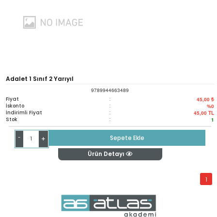
Adalet 1 Sınıf 2 Yarıyıl
9789944663489
Fiyat
:
45,00 ₺
İskonto
:
%0
İndirimli Fiyat
:
45,00
TL
Stok
:
1
-
Sepete Ekle
+
Ürün Detayı
1