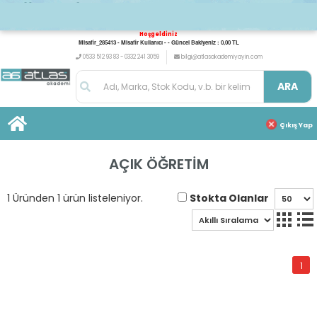
Hoşgeldiniz
Misafir_285413 - Misafir Kullanıcı - - Güncel Bakiyeniz : 0,00 TL
0533 512 93 83 - 0332 241 3059
bilgi@atlasakademiyayin.com
ARA
Çıkış Yap
AÇIK ÖĞRETİM
Stokta Olanlar
1 Üründen 1 ürün listeleniyor.
1