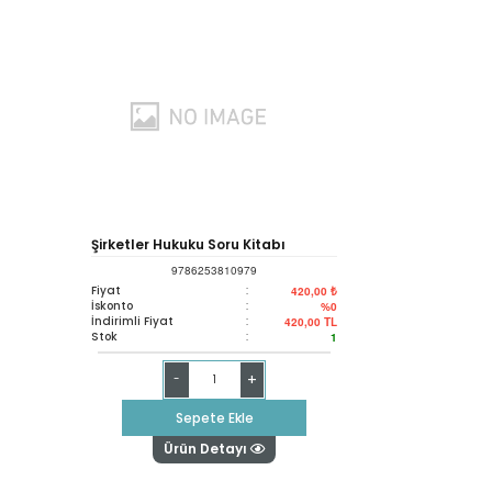
Şirketler Hukuku Soru Kitabı
9786253810979
Fiyat
:
420,00 ₺
İskonto
:
%0
İndirimli Fiyat
:
420,00
TL
Stok
:
1
+
-
Sepete Ekle
Ürün Detayı