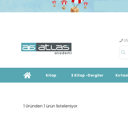
05
Kitap
E Kitap -Dergiler
Kırtas
1 Üründen 1 ürün listeleniyor.