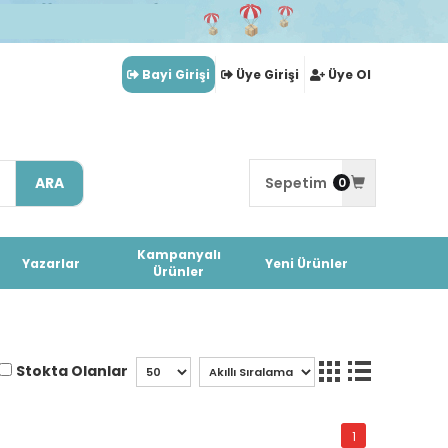
Bayi Girişi
Üye Girişi
Üye Ol
ARA
Sepetim
0
Kampanyalı
Yazarlar
Yeni Ürünler
Ürünler
Stokta Olanlar
1