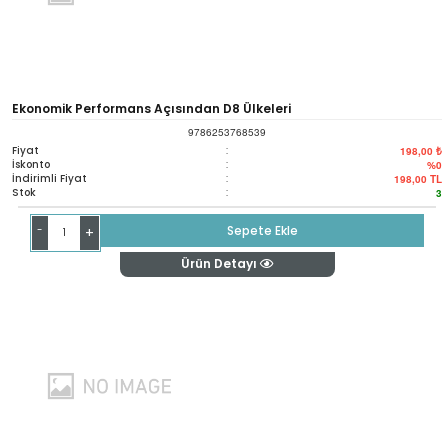
Ekonomik Performans Açısından D8 Ülkeleri
9786253768539
Fiyat
:
198,00 ₺
İskonto
:
%0
İndirimli Fiyat
:
198,00
TL
Stok
:
3
-
Sepete Ekle
+
Ürün Detayı