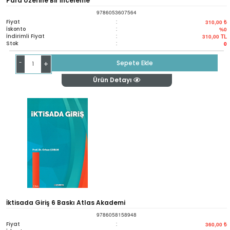
Para Üzerine Bir İnceleme
9786053607564
Fiyat
:
310,00 ₺
İskonto
:
%0
İndirimli Fiyat
:
310,00
TL
Stok
:
0
-
Sepete Ekle
+
Ürün Detayı
İktisada Giriş 6 Baskı Atlas Akademi
9786058158948
Fiyat
:
360,00 ₺