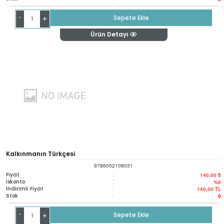
-
Sepete Ekle
+
Ürün Detayı
Kalkınmanın Türkçesi
9786052108031
Fiyat
:
140,00 ₺
İskonto
:
%0
İndirimli Fiyat
:
140,00
TL
Stok
:
0
-
Sepete Ekle
+