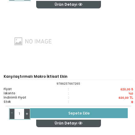
Ürün Detayı
Karşılaştırmalı Makro İktisat Ekin
9786257667265
Fiyat
:
620,00 ₺
İskonto
:
%0
İndirimli Fiyat
:
620,00
TL
Stok
:
0
-
Sepete Ekle
+
Ürün Detayı