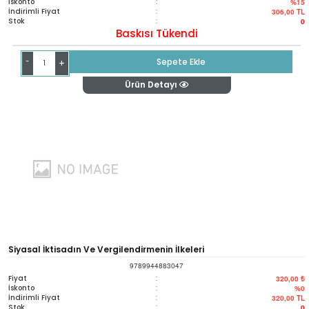
İskonto
:
%15
İndirimli Fiyat
:
306,00
TL
Stok
:
0
Baskısı Tükendi
-
Sepete Ekle
+
Ürün Detayı
Siyasal İktisadın Ve Vergilendirmenin İlkeleri
9789944883047
Fiyat
:
320,00 ₺
İskonto
:
%0
İndirimli Fiyat
:
320,00
TL
Stok
:
0