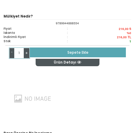
Mülkiyet Nedir?
9789944888554
Fiyat
:
216,00 ₺
İskonto
:
%0
İndirimli Fiyat
:
216,00
TL
Stok
:
1
-
Sepete Ekle
+
Ürün Detayı