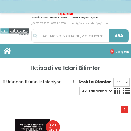
Hoşgeldiniz
Misafir_674842 - Misafir Kullanıcı - - Güncel Bakiyeniz : 0,00 TL
0533 512 93 83 - 0332 241 3059
bilgi@atlasakademiyayin.com
ARA
Çıkış Yap
İktisadi ve İdari Bilimler
Stokta Olanlar
11 Üründen 11 ürün listeleniyor.
1
Yeni
Ürün