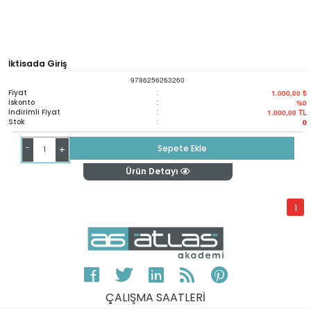
İktisada Giriş
9786256263260
Fiyat
:
1.000,00 ₺
İskonto
:
%0
İndirimli Fiyat
:
1.000,00
TL
Stok
:
0
-
Sepete Ekle
+
Ürün Detayı
1
ÇALIŞMA SAATLERİ