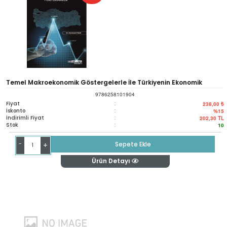
Temel Makroekonomik Göstergelerle İle Türkiyenin Ekonomik
9786258101904
Performansı
Fiyat
:
238,00 ₺
İskonto
:
%15
İndirimli Fiyat
:
202,30
TL
Stok
:
10
-
Sepete Ekle
+
Ürün Detayı