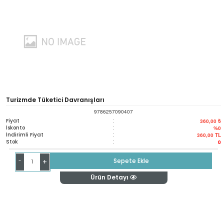
Turizmde Tüketici Davranışları
9786257090407
Fiyat
:
360,00 ₺
İskonto
:
%0
İndirimli Fiyat
:
360,00
TL
Stok
:
0
-
Sepete Ekle
+
Ürün Detayı