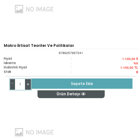
Makro İktisat Teoriler Ve Politikalar
9786257667241
Fiyat
:
1.100,00 ₺
İskonto
:
%0
İndirimli Fiyat
:
1.100,00
TL
Stok
:
0
-
Sepete Ekle
+
Ürün Detayı