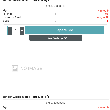
Binbir Gece Masalları Cilt 3/2
9789750803246
Fiyat
:
450,00 ₺
İskonto
:
%0
İndirimli Fiyat
:
450,00
TL
Stok
:
0
-
Sepete Ekle
+
Ürün Detayı
Binbir Gece Masalları Cilt 4/1
9789750803253
Fiyat
:
450,00 ₺