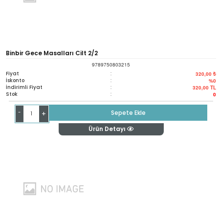
Binbir Gece Masalları Cilt 2/2
9789750803215
Fiyat
:
320,00 ₺
İskonto
:
%0
İndirimli Fiyat
:
320,00
TL
Stok
:
0
-
Sepete Ekle
+
Ürün Detayı