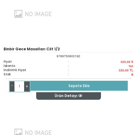
Binbir Gece Masalları Cilt 1/2
9789750803192
Fiyat
:
320,00 ₺
İskonto
:
%0
İndirimli Fiyat
:
320,00
TL
Stok
:
0
-
Sepete Ekle
+
Ürün Detayı