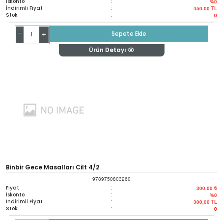
İskonto
:
%0
İndirimli Fiyat
:
450,00
TL
Stok
:
0
-
Sepete Ekle
+
Ürün Detayı
Binbir Gece Masalları Cilt 4/2
9789750803260
Fiyat
:
300,00 ₺
İskonto
:
%0
İndirimli Fiyat
:
300,00
TL
Stok
:
0