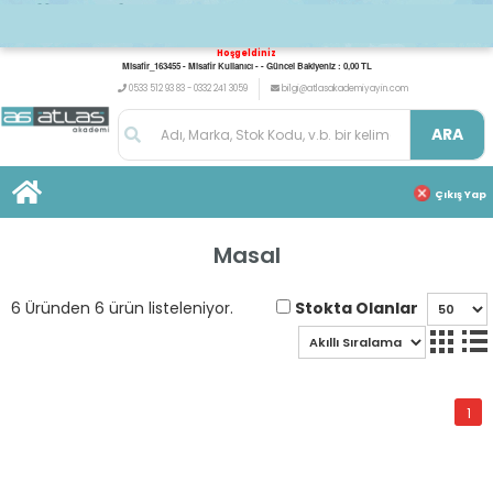
Hoşgeldiniz
Misafir_163455 - Misafir Kullanıcı - - Güncel Bakiyeniz : 0,00 TL
0533 512 93 83 - 0332 241 3059
bilgi@atlasakademiyayin.com
ARA
Çıkış Yap
Masal
Stokta Olanlar
6 Üründen 6 ürün listeleniyor.
1