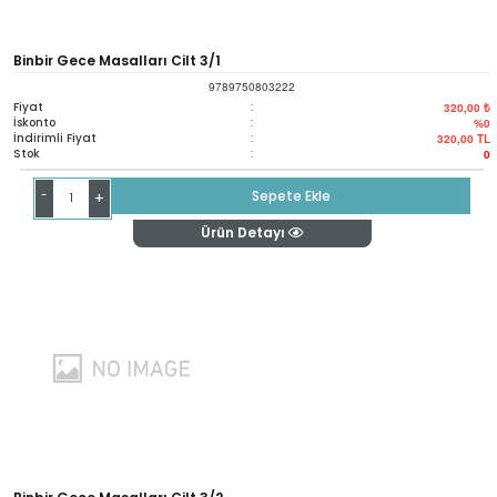
Binbir Gece Masalları Cilt 3/1
9789750803222
Fiyat
:
320,00 ₺
İskonto
:
%0
İndirimli Fiyat
:
320,00
TL
Stok
:
0
-
Sepete Ekle
+
Ürün Detayı