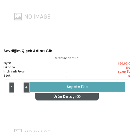
Sevdiğim Çiçek Adları Gibi
9786051557496
Fiyat
:
160,00 ₺
İskonto
:
%0
İndirimli Fiyat
:
160,00
TL
Stok
:
0
-
Sepete Ekle
+
Ürün Detayı