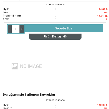
9786051556604
Fiyat
:
14,81 ₺
İskonto
:
%0
İndirimli Fiyat
:
14,81
TL
Stok
:
0
-
Sepete Ekle
+
Ürün Detayı
Darağacında Sallanan Bayraklar
9786051556956
Fiyat
:
140,00 ₺
İskonto
:
%0