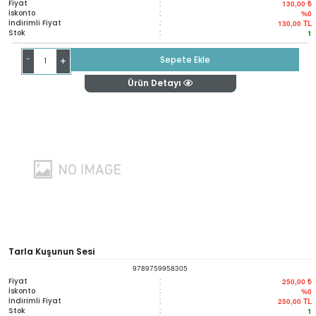
Fiyat
:
130,00 ₺
İskonto
:
%0
İndirimli Fiyat
:
130,00
TL
Stok
:
1
-
Sepete Ekle
+
Ürün Detayı
Tarla Kuşunun Sesi
9789759958305
Fiyat
:
250,00 ₺
İskonto
:
%0
İndirimli Fiyat
:
250,00
TL
Stok
:
1