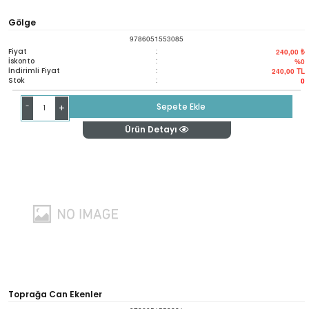
Gölge
9786051553085
Fiyat
:
240,00 ₺
İskonto
:
%0
İndirimli Fiyat
:
240,00
TL
Stok
:
0
-
Sepete Ekle
+
Ürün Detayı
Toprağa Can Ekenler