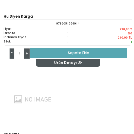
Hû Diyen Karga
9786051554914
Fiyat
:
210,00 ₺
İskonto
:
%0
İndirimli Fiyat
:
210,00
TL
Stok
:
1
-
Sepete Ekle
+
Ürün Detayı