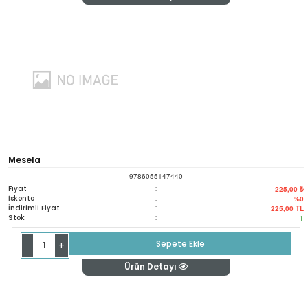
Mesela
9786055147440
Fiyat
:
225,00 ₺
İskonto
:
%0
İndirimli Fiyat
:
225,00
TL
Stok
:
1
-
Sepete Ekle
+
Ürün Detayı