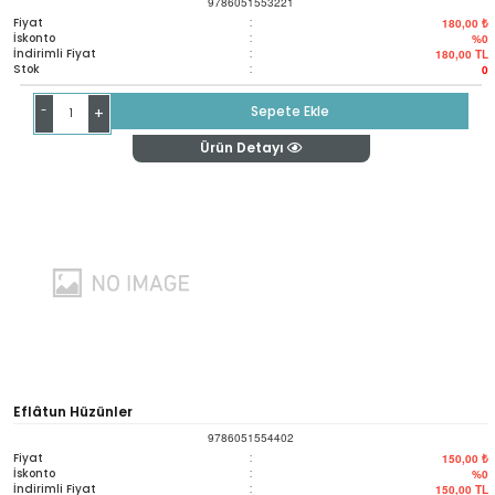
9786051553221
Fiyat
:
180,00 ₺
İskonto
:
%0
İndirimli Fiyat
:
180,00
TL
Stok
:
0
-
Sepete Ekle
+
Ürün Detayı
Eflâtun Hüzünler
9786051554402
Fiyat
:
150,00 ₺
İskonto
:
%0
İndirimli Fiyat
:
150,00
TL