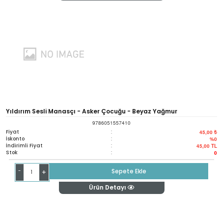
Yıldırım Sesli Manasçı - Asker Çocuğu - Beyaz Yağmur
9786051557410
Fiyat
:
45,00 ₺
İskonto
:
%0
İndirimli Fiyat
:
45,00
TL
Stok
:
0
-
Sepete Ekle
+
Ürün Detayı