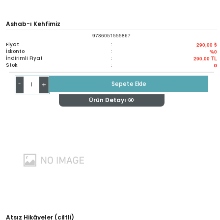
Ashab-ı Kehfimiz
9786051555867
Fiyat
:
290,00 ₺
İskonto
:
%0
İndirimli Fiyat
:
290,00
TL
Stok
:
0
-
Sepete Ekle
+
Ürün Detayı
Atsız Hikâyeler (ciltli)