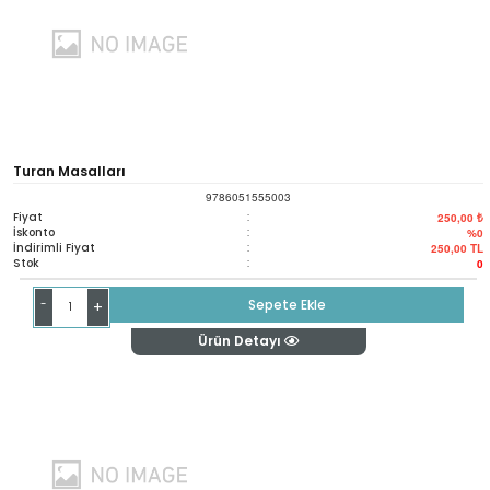
Turan Masalları
9786051555003
Fiyat
:
250,00 ₺
İskonto
:
%0
İndirimli Fiyat
:
250,00
TL
Stok
:
0
-
Sepete Ekle
+
Ürün Detayı