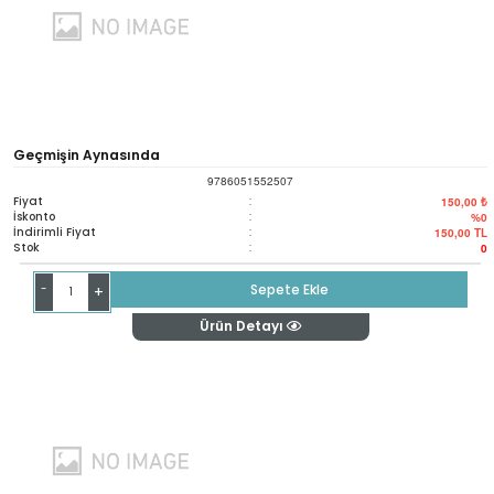
Geçmişin Aynasında
9786051552507
Fiyat
:
150,00 ₺
İskonto
:
%0
İndirimli Fiyat
:
150,00
TL
Stok
:
0
-
Sepete Ekle
+
Ürün Detayı