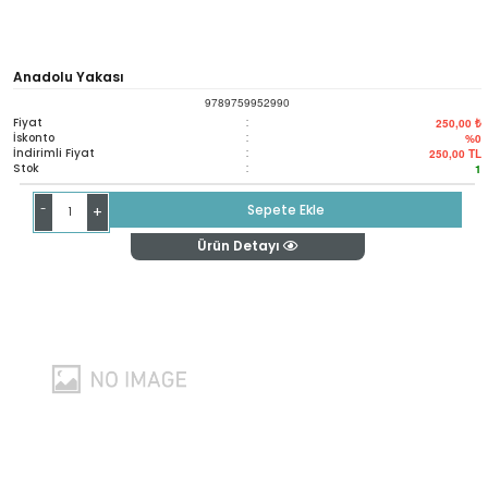
Anadolu Yakası
9789759952990
Fiyat
:
250,00 ₺
İskonto
:
%0
İndirimli Fiyat
:
250,00
TL
Stok
:
1
-
Sepete Ekle
+
Ürün Detayı