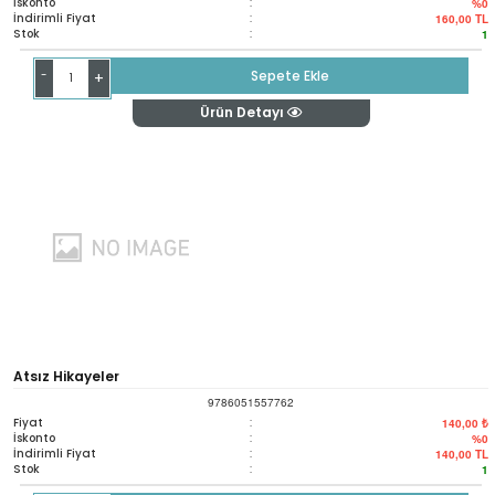
İskonto
:
%0
İndirimli Fiyat
:
160,00
TL
Stok
:
1
-
Sepete Ekle
+
Ürün Detayı
Atsız Hikayeler
9786051557762
Fiyat
:
140,00 ₺
İskonto
:
%0
İndirimli Fiyat
:
140,00
TL
Stok
:
1