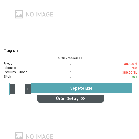
Taşralı
9789759953911
Fiyat
:
380,00 ₺
İskonto
:
%0
İndirimli Fiyat
:
380,00
TL
Stok
:
20+
-
Sepete Ekle
+
Ürün Detayı