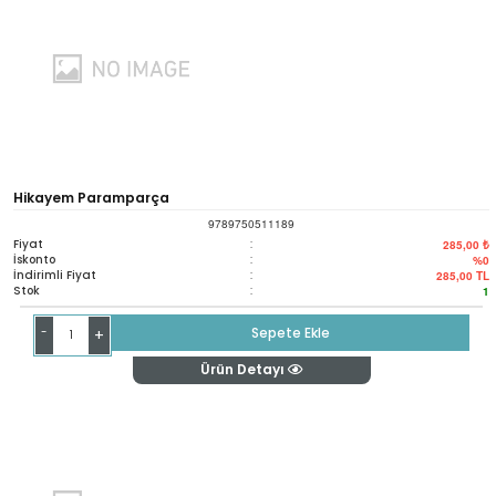
Hikayem Paramparça
9789750511189
Fiyat
:
285,00 ₺
İskonto
:
%0
İndirimli Fiyat
:
285,00
TL
Stok
:
1
-
Sepete Ekle
+
Ürün Detayı