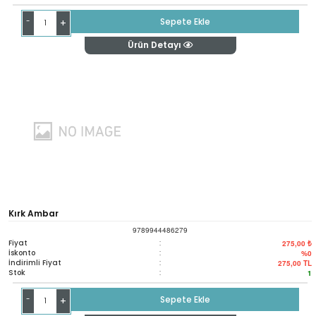
-
Sepete Ekle
+
Ürün Detayı
Kırk Ambar
9789944486279
Fiyat
:
275,00 ₺
İskonto
:
%0
İndirimli Fiyat
:
275,00
TL
Stok
:
1
-
Sepete Ekle
+