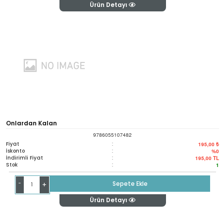
Ürün Detayı
Onlardan Kalan
9786055107482
Fiyat
:
195,00 ₺
İskonto
:
%0
İndirimli Fiyat
:
195,00
TL
Stok
:
1
-
Sepete Ekle
+
Ürün Detayı