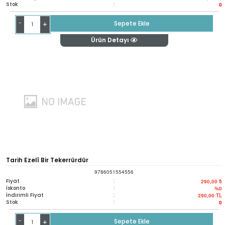
Stok
:
0
-
Sepete Ekle
+
Ürün Detayı
Tarih Ezelî Bir Tekerrürdür
9786051554556
Fiyat
:
290,00 ₺
İskonto
:
%0
İndirimli Fiyat
:
290,00
TL
Stok
:
0
-
Sepete Ekle
+