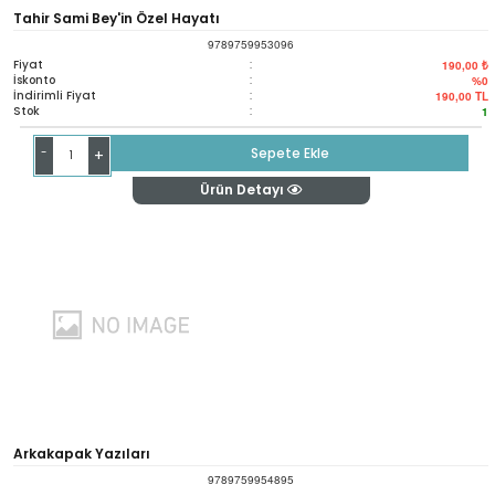
Tahir Sami Bey'in Özel Hayatı
9789759953096
Fiyat
:
190,00 ₺
İskonto
:
%0
İndirimli Fiyat
:
190,00
TL
Stok
:
1
-
Sepete Ekle
+
Ürün Detayı
Arkakapak Yazıları
9789759954895