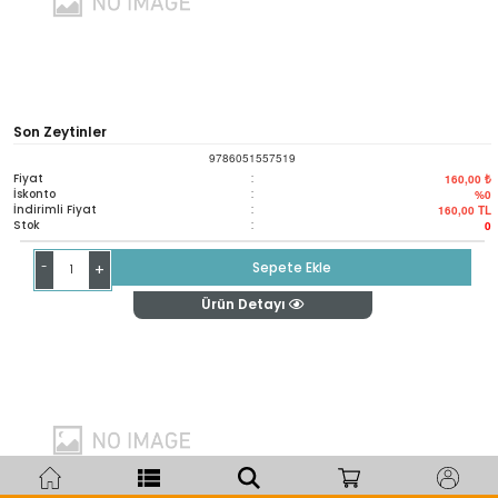
Son Zeytinler
9786051557519
Fiyat
:
160,00 ₺
İskonto
:
%0
İndirimli Fiyat
:
160,00
TL
Stok
:
0
-
Sepete Ekle
+
Ürün Detayı