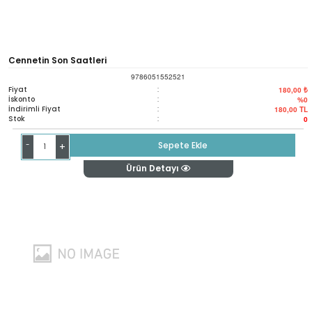
Cennetin Son Saatleri
9786051552521
Fiyat
:
180,00 ₺
İskonto
:
%0
İndirimli Fiyat
:
180,00
TL
Stok
:
0
-
Sepete Ekle
+
Ürün Detayı