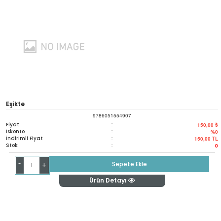
Eşikte
9786051554907
Fiyat
:
150,00 ₺
İskonto
:
%0
İndirimli Fiyat
:
150,00
TL
Stok
:
0
-
Sepete Ekle
+
Ürün Detayı