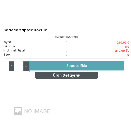
Sadece Yaprak Döktük
9786051555393
Fiyat
:
210,00 ₺
İskonto
:
%0
İndirimli Fiyat
:
210,00
TL
Stok
:
0
-
Sepete Ekle
+
Ürün Detayı