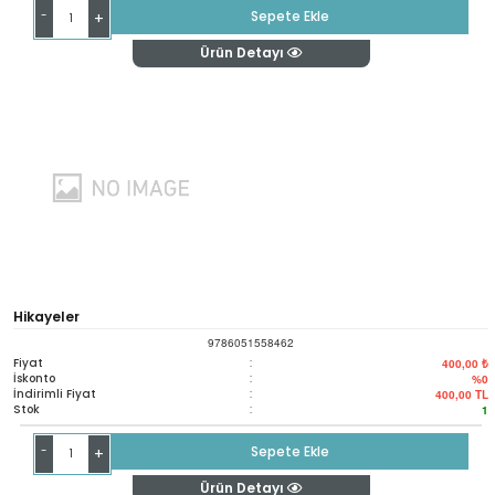
-
Sepete Ekle
+
Ürün Detayı
Hikayeler
9786051558462
Fiyat
:
400,00 ₺
İskonto
:
%0
İndirimli Fiyat
:
400,00
TL
Stok
:
1
-
Sepete Ekle
+
Ürün Detayı