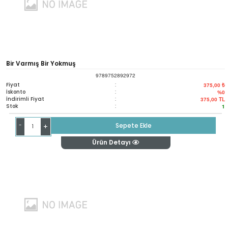
Bir Varmış Bir Yokmuş
9789752892972
Fiyat
:
375,00 ₺
İskonto
:
%0
İndirimli Fiyat
:
375,00
TL
Stok
:
1
-
Sepete Ekle
+
Ürün Detayı