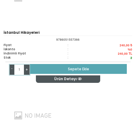
İstanbul Hikayeleri
9786051557366
Fiyat
:
240,00 ₺
İskonto
:
%0
İndirimli Fiyat
:
240,00
TL
Stok
:
2
-
Sepete Ekle
+
Ürün Detayı