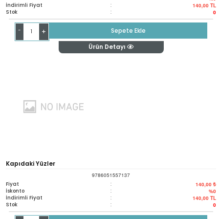
İndirimli Fiyat
:
140,00
TL
Stok
:
0
-
Sepete Ekle
+
Ürün Detayı
Kapıdaki Yüzler
9786051557137
Fiyat
:
140,00 ₺
İskonto
:
%0
İndirimli Fiyat
:
140,00
TL
Stok
:
0