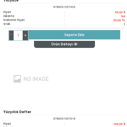
Yüzyüze
9786051557403
Fiyat
:
55,00 ₺
İskonto
:
%0
İndirimli Fiyat
:
55,00
TL
Stok
:
1
-
Sepete Ekle
+
Ürün Detayı
Yüzyıllık Defter
9786051557618
Fiyat
:
160,00 ₺