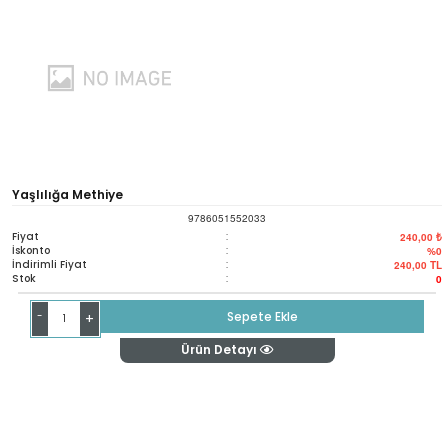
Yaşlılığa Methiye
9786051552033
Fiyat
:
240,00 ₺
İskonto
:
%0
İndirimli Fiyat
:
240,00
TL
Stok
:
0
-
Sepete Ekle
+
Ürün Detayı