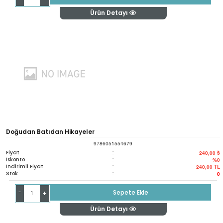
Ürün Detayı
Doğudan Batıdan Hikayeler
9786051554679
Fiyat
:
240,00 ₺
İskonto
:
%0
İndirimli Fiyat
:
240,00
TL
Stok
:
0
-
Sepete Ekle
+
Ürün Detayı