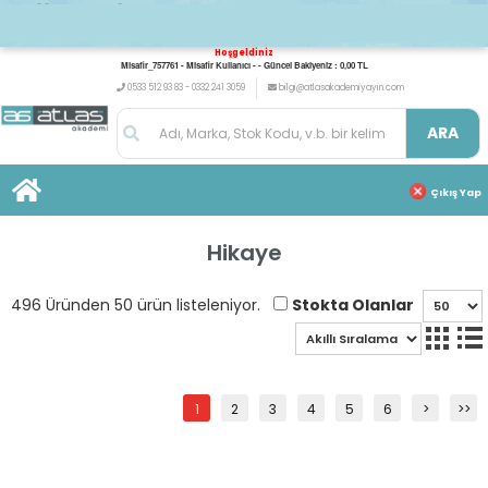
Hoşgeldiniz
Misafir_757761 - Misafir Kullanıcı - - Güncel Bakiyeniz : 0,00 TL
0533 512 93 83 - 0332 241 3059
bilgi@atlasakademiyayin.com
ARA
Çıkış Yap
Hikaye
Stokta Olanlar
496 Üründen 50 ürün listeleniyor.
1
2
3
4
5
6
>
>>