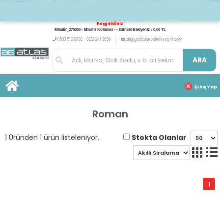
Hoşgeldiniz
Misafir_275034 - Misafir Kullanıcı - - Güncel Bakiyeniz : 0,00 TL
0533 512 93 83 - 0332 241 3059
bilgi@atlasakademiyayin.com
ARA
Çıkış Yap
Roman
Stokta Olanlar
1 Üründen 1 ürün listeleniyor.
1