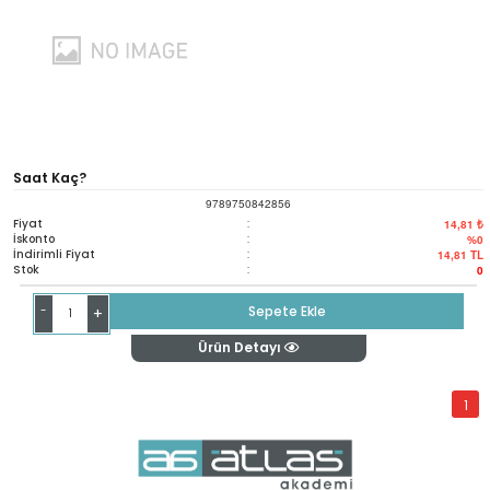
Saat Kaç?
9789750842856
Fiyat
:
14,81 ₺
İskonto
:
%0
İndirimli Fiyat
:
14,81
TL
Stok
:
0
-
Sepete Ekle
+
Ürün Detayı
1