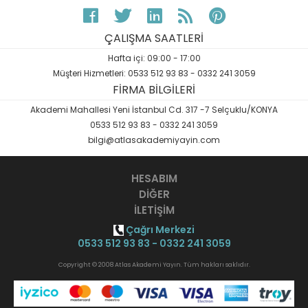
ÇALIŞMA SAATLERİ
Hafta içi: 09:00 - 17:00
Müşteri Hizmetleri: 0533 512 93 83 - 0332 241 3059
FİRMA BİLGİLERİ
Akademi Mahallesi Yeni İstanbul Cd. 317 -7 Selçuklu/KONYA
0533 512 93 83 - 0332 241 3059
bilgi@atlasakademiyayin.com
HESABIM
DİĞER
İLETİŞİM
Çağrı Merkezi
0533 512 93 83 - 0332 241 3059
Copyright © 2008 Atlas Akademi Yayın. Tüm hakları saklıdır.