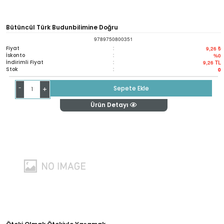
Bütüncül Türk Budunbilimine Doğru
9789750800351
Fiyat
:
9,26 ₺
İskonto
:
%0
İndirimli Fiyat
:
9,26
TL
Stok
:
0
-
Sepete Ekle
+
Ürün Detayı