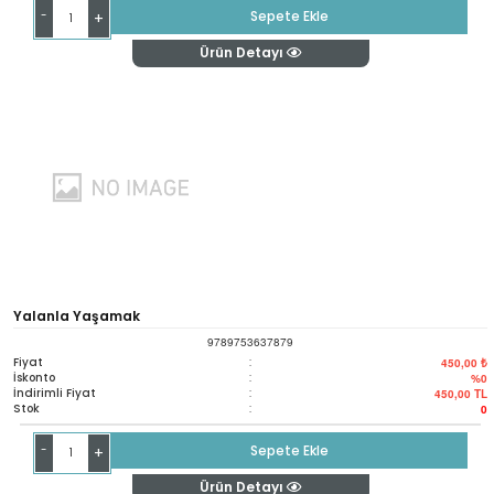
-
Sepete Ekle
+
Ürün Detayı
Yalanla Yaşamak
9789753637879
Fiyat
:
450,00 ₺
İskonto
:
%0
İndirimli Fiyat
:
450,00
TL
Stok
:
0
-
Sepete Ekle
+
Ürün Detayı