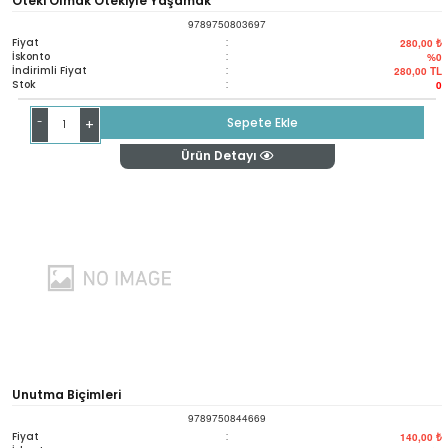
Öteki Olmak Ötekiyle Yaşamak
9789750803697
Fiyat
:
280,00 ₺
İskonto
:
%0
İndirimli Fiyat
:
280,00
TL
Stok
:
0
-
Sepete Ekle
+
Ürün Detayı
Unutma Biçimleri
9789750844669
Fiyat
:
140,00 ₺