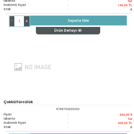
İskonto
:
%0
İndirimli Fiyat
:
140,00
TL
Stok
:
0
-
Sepete Ekle
+
Ürün Detayı
Çokkültürcülük
9789753635400
Fiyat
:
300,00 ₺
İskonto
:
%0
İndirimli Fiyat
:
300,00
TL
Stok
:
0