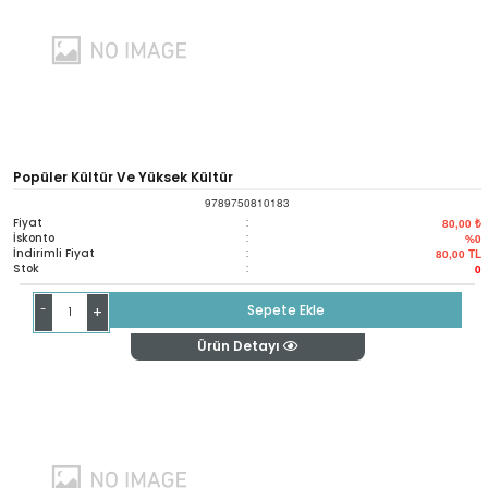
Popüler Kültür Ve Yüksek Kültür
9789750810183
Fiyat
:
80,00 ₺
İskonto
:
%0
İndirimli Fiyat
:
80,00
TL
Stok
:
0
-
Sepete Ekle
+
Ürün Detayı