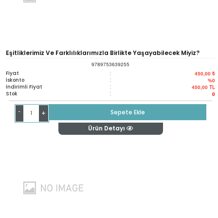
Eşitliklerimiz Ve Farklılıklarımızla Birlikte Yaşayabilecek Miyiz?
9789753639255
Fiyat
:
450,00 ₺
İskonto
:
%0
İndirimli Fiyat
:
450,00
TL
Stok
:
0
-
Sepete Ekle
+
Ürün Detayı