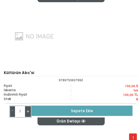
Kültürün Abc'si
9789753637992
Fiyat
:
150,00 ₺
İskonto
:
%0
İndirimli Fiyat
:
150,00
TL
Stok
:
0
-
Sepete Ekle
+
Ürün Detayı
1