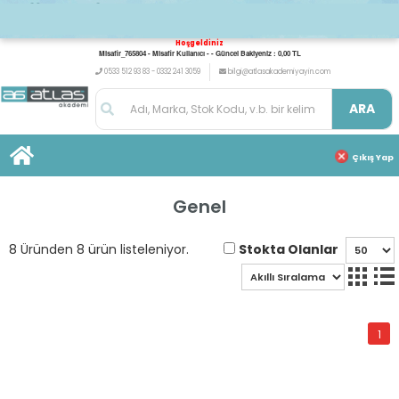
Hoşgeldiniz
Misafir_765804 - Misafir Kullanıcı - - Güncel Bakiyeniz : 0,00 TL
0533 512 93 83 - 0332 241 3059
bilgi@atlasakademiyayin.com
ARA
Çıkış Yap
Genel
Stokta Olanlar
8 Üründen 8 ürün listeleniyor.
1