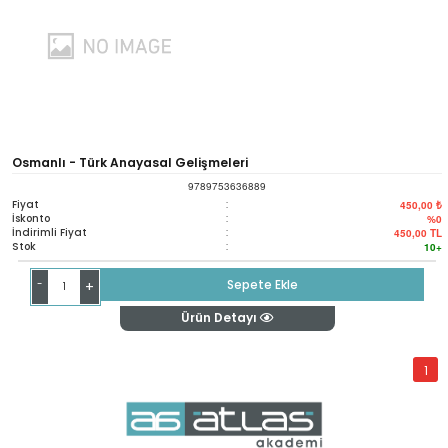
Osmanlı - Türk Anayasal Gelişmeleri
9789753636889
Fiyat
:
450,00 ₺
İskonto
:
%0
İndirimli Fiyat
:
450,00
TL
Stok
:
10+
-
Sepete Ekle
+
Ürün Detayı
1