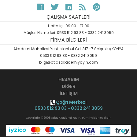
ÇALIŞMA SAATLERİ
Hafta içi: 09:00 - 17:00
Müşteri Hizmetleri: 0533 512 93 83 - 0332 241 3059
FİRMA BİLGİLERİ
Akademi Mahallesi Yeni İstanbul Cd. 317 -7 Selçuklu/KONYA
0533 512 93 83 - 0332 241 3059
bilgi@atlasakademiyayin.com
HESABIM
DİĞER
İLETİŞİM
Çağrı Merkezi
0533 512 93 83 - 0332 241 3059
Copyright © 2008 Atlas Akademi Yayın. Tüm hakları saklıdır.