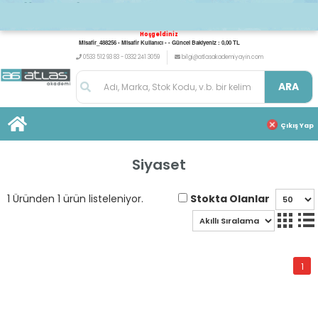
Hoşgeldiniz
Misafir_488256 - Misafir Kullanıcı - - Güncel Bakiyeniz : 0,00 TL
0533 512 93 83 - 0332 241 3059
bilgi@atlasakademiyayin.com
ARA
Çıkış Yap
Siyaset
Stokta Olanlar
1 Üründen 1 ürün listeleniyor.
1