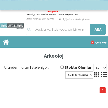
Hoşgeldiniz
Misafir_51362 - Misafir Kullanıcı - - Güncel Bakiyeniz : 0,00 TL
0533 512 93 83 - 0332 241 3059
bilgi@atlasakademiyayin.com
ARA
Çıkış Yap
Arkeoloji
Stokta Olanlar
1 Üründen 1 ürün listeleniyor.
1