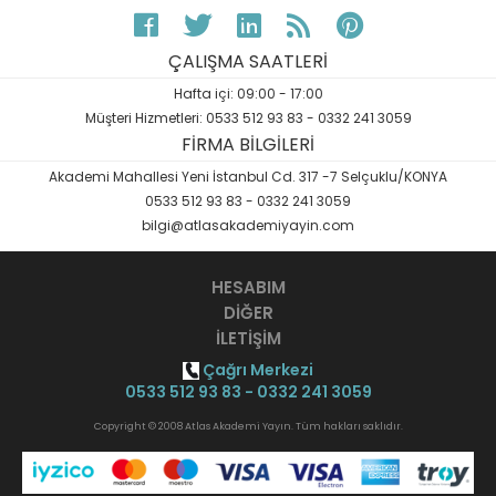
ÇALIŞMA SAATLERİ
Hafta içi: 09:00 - 17:00
Müşteri Hizmetleri: 0533 512 93 83 - 0332 241 3059
FİRMA BİLGİLERİ
Akademi Mahallesi Yeni İstanbul Cd. 317 -7 Selçuklu/KONYA
0533 512 93 83 - 0332 241 3059
bilgi@atlasakademiyayin.com
HESABIM
DİĞER
İLETİŞİM
Çağrı Merkezi
0533 512 93 83 - 0332 241 3059
Copyright © 2008 Atlas Akademi Yayın. Tüm hakları saklıdır.