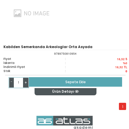
Kabilden Semerkanda Arkeologlar Orta Asyada
9789750810954
Fiyat
:
18,52 ₺
İskonto
:
%0
İndirimli Fiyat
:
18,52
TL
Stok
:
0
-
Sepete Ekle
+
Ürün Detayı
1