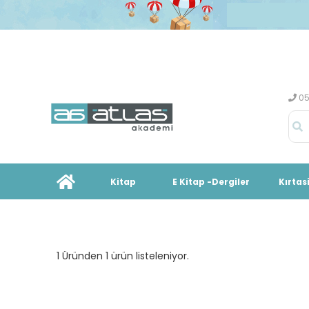
05
Kitap
E Kitap -Dergiler
Kırtas
1 Üründen 1 ürün listeleniyor.