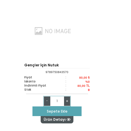
Gençler İçin Nutuk
9789750843570
Fiyat
:
80,00 ₺
İskonto
:
%0
İndirimli Fiyat
:
80,00
TL
Stok
:
0
+
-
Sepete Ekle
Ürün Detayı