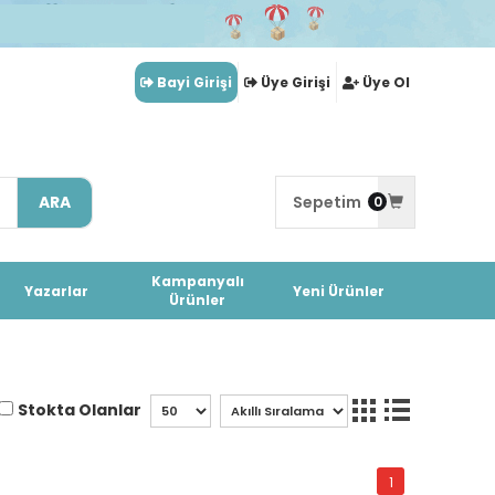
Bayi Girişi
Üye Girişi
Üye Ol
ARA
Sepetim
0
Kampanyalı
Yazarlar
Yeni Ürünler
Ürünler
Stokta Olanlar
1