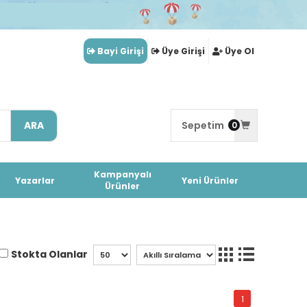
Bayi Girişi
Üye Girişi
Üye Ol
ARA
Sepetim
0
Kampanyalı
Yazarlar
Yeni Ürünler
Ürünler
Stokta Olanlar
1