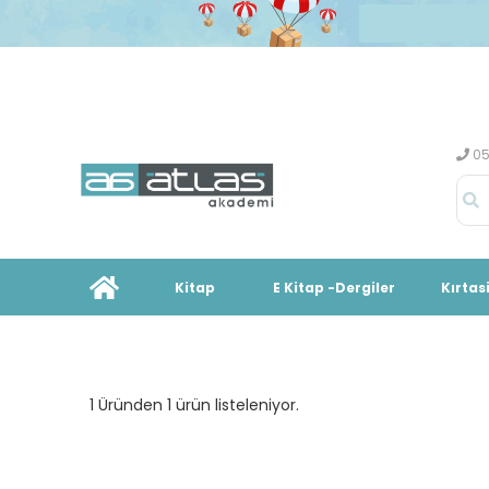
05
Kitap
E Kitap -Dergiler
Kırtas
1 Üründen 1 ürün listeleniyor.