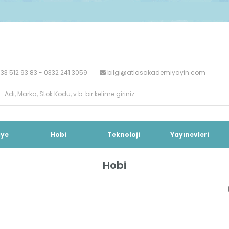
33 512 93 83 - 0332 241 3059
bilgi@atlasakademiyayin.com
iye
Hobi
Teknoloji
Yayınevleri
Hobi