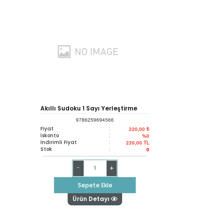
Akıllı Sudoku 1 Sayı Yerleştirme
9786259694566
Fiyat
:
220,00 ₺
İskonto
:
%0
İndirimli Fiyat
:
220,00
TL
Stok
:
0
+
-
Sepete Ekle
Ürün Detayı