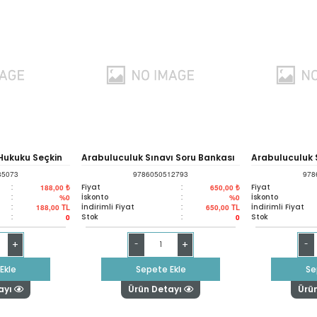
ukuku Seçkin
Arabuluculuk Sınavı Soru Bankası
Arabuluculuk 
85073
9786050512793
978
Test Kitabı Yetkin
Yetkin
:
Fiyat
:
Fiyat
188,00 ₺
650,00 ₺
:
İskonto
:
İskonto
%0
%0
:
İndirimli Fiyat
:
İndirimli Fiyat
188,00
TL
650,00
TL
:
Stok
:
Stok
0
0
+
+
-
-
Ekle
Sepete Ekle
Se
ayı
Ürün Detayı
Ürü