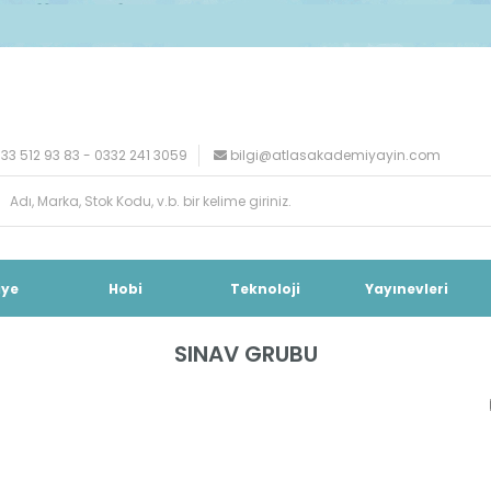
33 512 93 83 - 0332 241 3059
bilgi@atlasakademiyayin.com
iye
Hobi
Teknoloji
Yayınevleri
SINAV GRUBU