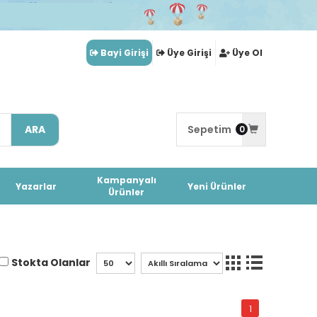
Bayi Girişi
Üye Girişi
Üye Ol
ARA
Sepetim
0
Kampanyalı
Yazarlar
Yeni Ürünler
Ürünler
Stokta Olanlar
1