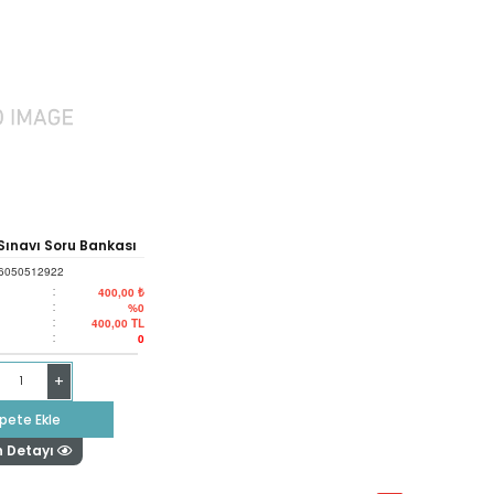
Sınavı Soru Bankası
6050512922
:
400,00 ₺
:
%0
:
400,00
TL
:
0
+
pete Ekle
n Detayı