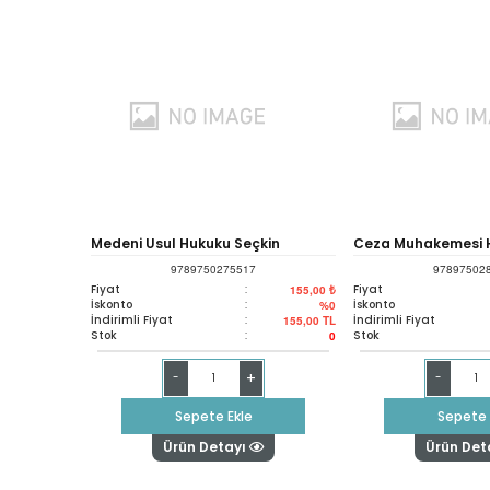
Medeni Usul Hukuku Seçkin
Ceza Muhakemesi H
9789750275517
97897502
Fiyat
:
Fiyat
155,00 ₺
İskonto
:
İskonto
%0
İndirimli Fiyat
:
İndirimli Fiyat
155,00
TL
Stok
:
Stok
0
+
-
-
Sepete Ekle
Sepete 
Ürün Detayı
Ürün Det