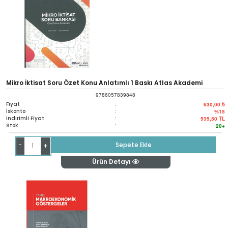
Mikro İktisat Soru Özet Konu Anlatımlı 1 Baskı Atlas Akademi
9786057839848
Fiyat
:
630,00 ₺
İskonto
:
%15
İndirimli Fiyat
:
535,50
TL
Stok
:
20+
-
Sepete Ekle
+
Ürün Detayı