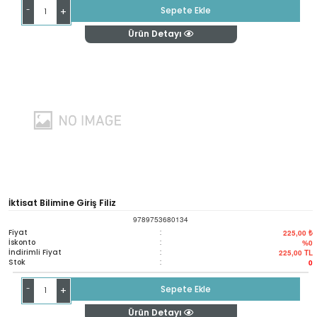
-
Sepete Ekle
+
Ürün Detayı
İktisat Bilimine Giriş Filiz
9789753680134
Fiyat
:
225,00 ₺
İskonto
:
%0
İndirimli Fiyat
:
225,00
TL
Stok
:
0
-
Sepete Ekle
+
Ürün Detayı