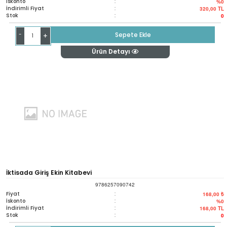
İskonto
:
%0
İndirimli Fiyat
:
320,00
TL
Stok
:
0
-
Sepete Ekle
+
Ürün Detayı
İktisada Giriş Ekin Kitabevi
9786257090742
Fiyat
:
168,00 ₺
İskonto
:
%0
İndirimli Fiyat
:
168,00
TL
Stok
:
0