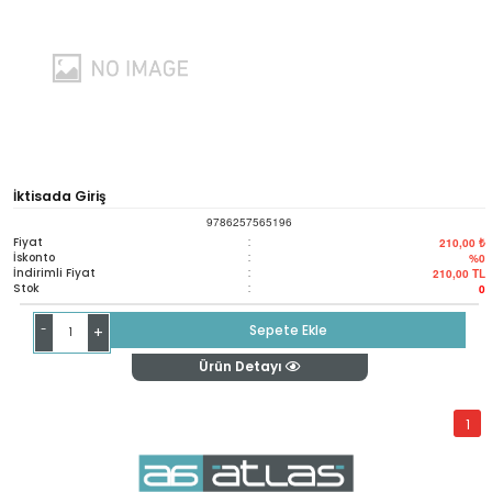
İktisada Giriş
9786257565196
Fiyat
:
210,00 ₺
İskonto
:
%0
İndirimli Fiyat
:
210,00
TL
Stok
:
0
-
Sepete Ekle
+
Ürün Detayı
1