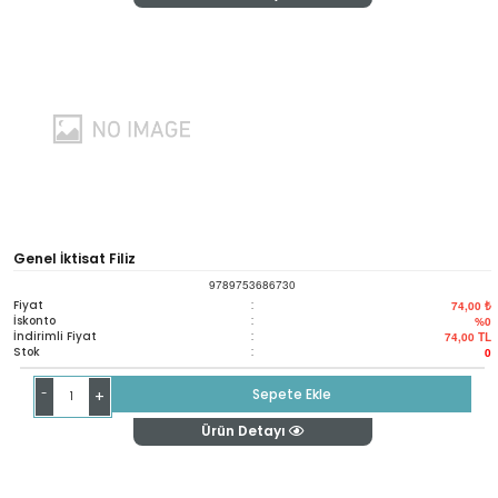
Genel İktisat Filiz
9789753686730
Fiyat
:
74,00 ₺
İskonto
:
%0
İndirimli Fiyat
:
74,00
TL
Stok
:
0
-
Sepete Ekle
+
Ürün Detayı