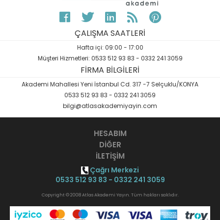
ÇALIŞMA SAATLERİ
Hafta içi: 09:00 - 17:00
Müşteri Hizmetleri: 0533 512 93 83 - 0332 241 3059
FİRMA BİLGİLERİ
Akademi Mahallesi Yeni İstanbul Cd. 317 -7 Selçuklu/KONYA
0533 512 93 83 - 0332 241 3059
bilgi@atlasakademiyayin.com
HESABIM
DİĞER
İLETİŞİM
Çağrı Merkezi
0533 512 93 83 - 0332 241 3059
Copyright © 2008 Atlas Akademi Yayın. Tüm hakları saklıdır.