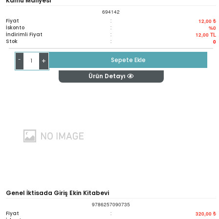
Kamu Maliyesi
694142
Fiyat
:
12,00 ₺
İskonto
:
%0
İndirimli Fiyat
:
12,00
TL
Stok
:
0
-
Sepete Ekle
+
Ürün Detayı
Genel İktisada Giriş Ekin Kitabevi
9786257090735
Fiyat
:
320,00 ₺