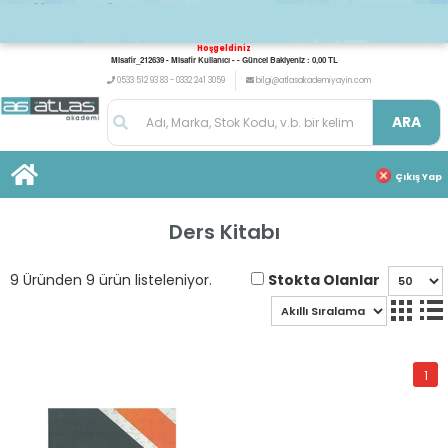
Hoşgeldiniz
Misafir_212639 - Misafir Kullanıcı - - Güncel Bakiyeniz : 0,00 TL
0533 512 93 83 - 0332 241 3059
bilgi@atlasakademiyayin.com
ARA
Çıkış Yap
Ders Kitabı
Stokta Olanlar
9 Üründen 9 ürün listeleniyor.
1