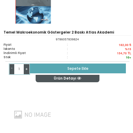
Temel Makroekonomik Göstergeler 2 Baskı Atlas Akademi
9786057839824
Fiyat
:
182,00 ₺
İskonto
:
%15
İndirimli Fiyat
:
154,70
TL
Stok
:
10+
-
Sepete Ekle
+
Ürün Detayı