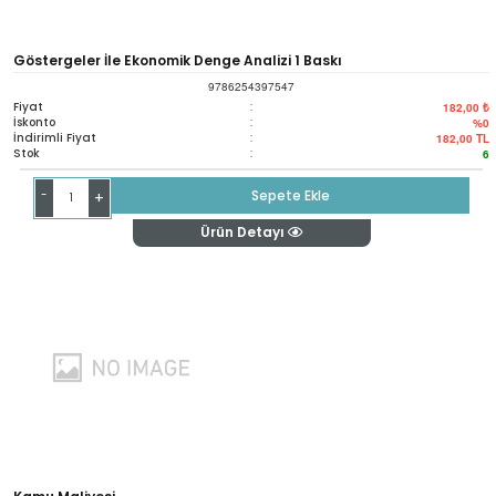
Göstergeler İle Ekonomik Denge Analizi 1 Baskı
9786254397547
Fiyat
:
182,00 ₺
İskonto
:
%0
İndirimli Fiyat
:
182,00
TL
Stok
:
6
-
Sepete Ekle
+
Ürün Detayı