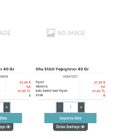
cı 40 Gr
Uhu Stich Yapıştırıcı 40 Gr
89829
40267227
:
Fiyat
:
47,50 ₺
47,50 ₺
:
İskonto
:
%0
%0
:
Kdv Dahil Net Fiyat
:
47,50
TL
47,50
TL
:
Stok
:
2
0
+
+
-
Ekle
Sepete Ekle
ayı
Ürün Detayı