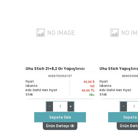
Uhu Stich 21+8,2 Gr Yapıştırıcı
Uhu Stich Yapıştırı
4026700453157
86903459
Fiyat
:
Fiyat
45,00 ₺
İskonto
:
İskonto
%0
Kdv Dahil Net Fiyat
:
Kdv Dahil Net Fiyat
45,00
TL
Stok
:
Stok
10+
+
-
-
Sepete Ekle
Sepete 
Ürün Detayı
Ürün Det