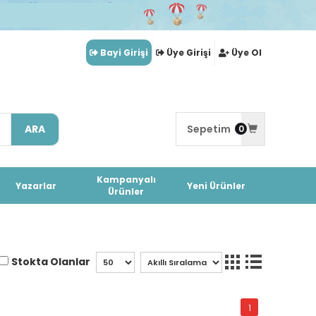
Bayi Girişi
Üye Girişi
Üye Ol
ARA
Sepetim
0
Kampanyalı
Yazarlar
Yeni Ürünler
Ürünler
Stokta Olanlar
1