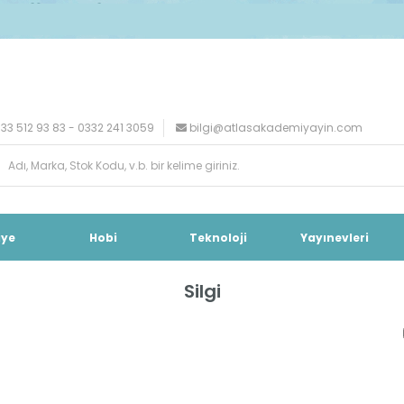
33 512 93 83 - 0332 241 3059
bilgi@atlasakademiyayin.com
iye
Hobi
Teknoloji
Yayınevleri
Silgi