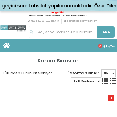
eçici süre tahsilat yapılamamaktadır. Özür Dileri
Hoşgeldiniz
Misafir_443338 - Misafir Kullanıcı - - Güncel Bakiyeniz : 0,00 TL
0533 512 93 83 - 0332 241 3059
bilgi@atlasakademiyayin.com
ARA
Çıkış Yap
Kurum Sınavları
Stokta Olanlar
1 Üründen 1 ürün listeleniyor.
1