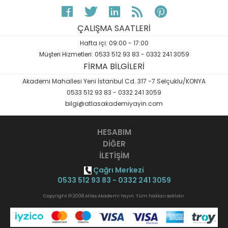
ÇALIŞMA SAATLERİ
Hafta içi: 09:00 - 17:00
Müşteri Hizmetleri: 0533 512 93 83 - 0332 241 3059
FİRMA BİLGİLERİ
Akademi Mahallesi Yeni İstanbul Cd. 317 -7 Selçuklu/KONYA
0533 512 93 83 - 0332 241 3059
bilgi@atlasakademiyayin.com
HESABIM
DİĞER
İLETİŞİM
Çağrı Merkezi
0533 512 93 83 - 0332 241 3059
Copyright © 2008 Atlas Akademi Yayın. Tüm hakları saklıdır.