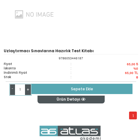
Uzlaştırmacı Sınavlarına Hazırlık Test Kitabı
9786053446187
Fiyat
:
65,00 ₺
İskonto
:
%0
İndirimli Fiyat
:
65,00
TL
Stok
:
0
-
Sepete Ekle
+
Ürün Detayı
1