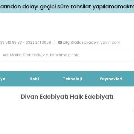
dan dolayı geçici süre tahsilat yapılamamaktadır.
33 512 93 83 - 0332 241 3059
bilgi@atlasakademiyayin.com
iye
Hobi
Teknoloji
Yayınevleri
Divan Edebiyatı Halk Edebiyatı