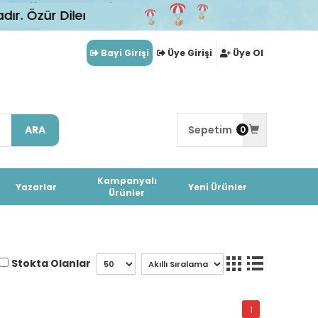
 Özür Dileriz
Bayi Girişi
Üye Girişi
Üye Ol
ARA
Sepetim
0
Kampanyalı
Yazarlar
Yeni Ürünler
Ürünler
Stokta Olanlar
1