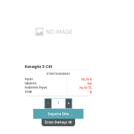
Karagöz 3 Cilt
9789750808623
Fiyat
:
78,70 ₺
İskonto
:
%0
İndirimli Fiyat
:
78,70
TL
Stok
:
0
+
-
Sepete Ekle
Ürün Detayı