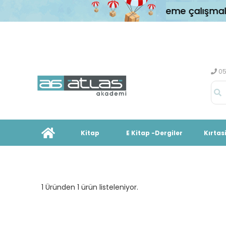
eme platformu sistemimizde yenileme çalışmaların
05
Kitap
E Kitap -Dergiler
Kırtas
1 Üründen 1 ürün listeleniyor.