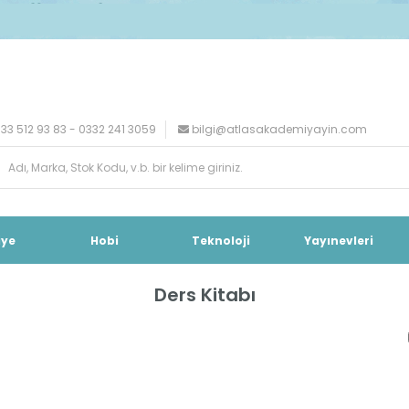
33 512 93 83 - 0332 241 3059
bilgi@atlasakademiyayin.com
iye
Hobi
Teknoloji
Yayınevleri
Ders Kitabı