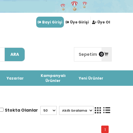
Bayi Girişi
Üye Girişi
Üye Ol
ARA
Sepetim
0
Kampanyalı
Yazarlar
Yeni Ürünler
Ürünler
Stokta Olanlar
1