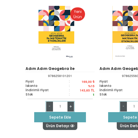
Yeni
Ürün
Adım Adım Geogebra İle
Adım Adım Geogebr
9786258101201
97862556
Matematik Etkinlikleri 1,baskı
Matematik Etkinlikle
Fiyat
:
Fiyat
169,00 ₺
İskonto
:
İskonto
%15
İndirimli Fiyat
:
İndirimli Fiyat
143,65
TL
Stok
:
Stok
1
+
-
-
Sepete Ekle
Sepete 
Ürün Detayı
Ürün Det