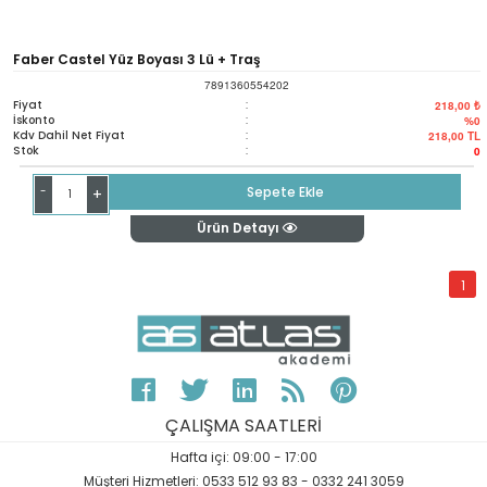
Faber Castel Yüz Boyası 3 Lü + Traş
7891360554202
Fiyat
:
218,00 ₺
İskonto
:
%0
Kdv Dahil Net Fiyat
:
218,00
TL
Stok
:
0
-
Sepete Ekle
+
Ürün Detayı
1
ÇALIŞMA SAATLERİ
Hafta içi: 09:00 - 17:00
Müşteri Hizmetleri: 0533 512 93 83 - 0332 241 3059