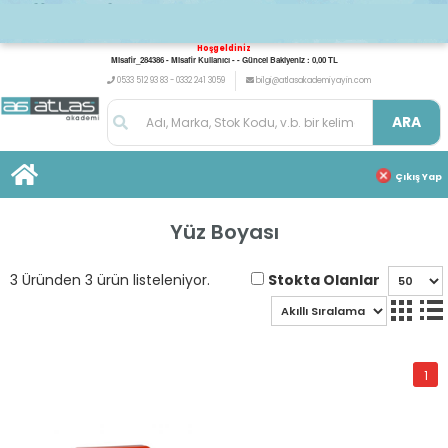
Hoşgeldiniz
Misafir_284386 - Misafir Kullanıcı - - Güncel Bakiyeniz : 0,00 TL
0533 512 93 83 - 0332 241 3059
bilgi@atlasakademiyayin.com
ARA
Çıkış Yap
Yüz Boyası
Stokta Olanlar
3 Üründen 3 ürün listeleniyor.
1