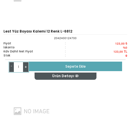
Lest Yüz Boyası Kalemi 12 Renk L-6812
2042400124700
Fiyat
:
123,00 ₺
İskonto
:
%0
Kdv Dahil Net Fiyat
:
123,00
TL
Stok
:
0
-
Sepete Ekle
+
Ürün Detayı