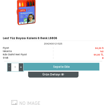
Lest Yüz Boyası Kalemi 6 Renk L6806
2042400121525
Fiyat
:
94,00 ₺
İskonto
:
%0
Kdv Dahil Net Fiyat
:
94,00
TL
Stok
:
0
-
Sepete Ekle
+
Ürün Detayı