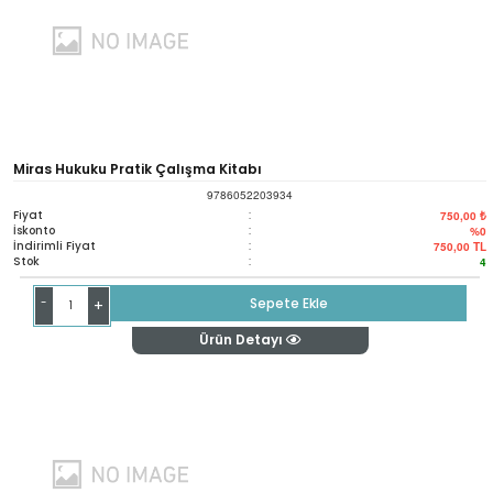
Miras Hukuku Pratik Çalışma Kitabı
9786052203934
Fiyat
:
750,00 ₺
İskonto
:
%0
İndirimli Fiyat
:
750,00
TL
Stok
:
4
-
Sepete Ekle
+
Ürün Detayı