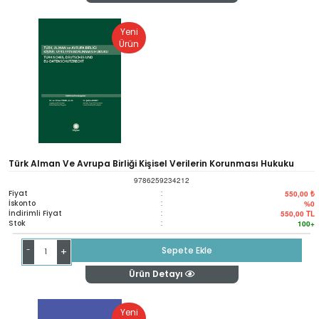
Yeni
Ürün
Türk Alman Ve Avrupa Birliği Kişisel Verilerin Korunması Hukuku
9786259234212
Fiyat
:
550,00 ₺
İskonto
:
%0
İndirimli Fiyat
:
550,00
TL
Stok
:
100+
-
Sepete Ekle
+
Ürün Detayı
Yeni