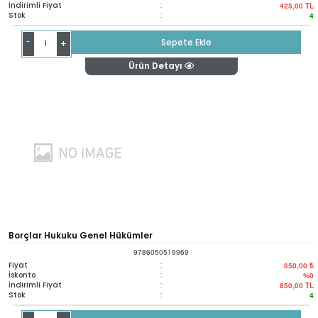
İndirimli Fiyat
:
425,00
TL
Stok
:
4
-
Sepete Ekle
+
Ürün Detayı
Borçlar Hukuku Genel Hükümler
9786050519969
Fiyat
:
850,00 ₺
İskonto
:
%0
İndirimli Fiyat
:
850,00
TL
Stok
:
4