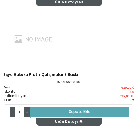
Ürün Detayı
Eşya Hukuku Pratik Çalışmalar 9 Baskı
9786255823403
Fiyat
:
625,00 ₺
İskonto
:
%0
İndirimli Fiyat
:
625,00
TL
Stok
:
7
-
Sepete Ekle
+
Ürün Detayı