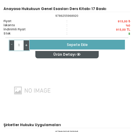
Anayasa Hukukuun Genel Esasları Ders Kitabı 17 Baskı
9786255968920
Fiyat
:
915,00 ₺
İskonto
:
%0
İndirimli Fiyat
:
915,00
TL
Stok
:
5
-
Sepete Ekle
+
Ürün Detayı
Şirketler Hukuku Uygulamaları
9786050525595