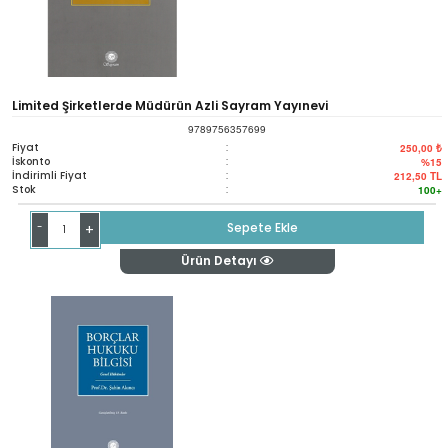
Limited Şirketlerde Müdürün Azli Sayram Yayınevi
9789756357699
Fiyat
:
250,00 ₺
İskonto
:
%15
İndirimli Fiyat
:
212,50
TL
Stok
:
100+
-
Sepete Ekle
+
Ürün Detayı