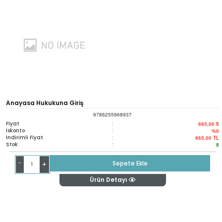
Anayasa Hukukuna Giriş
9786255968937
Fiyat
:
665,00 ₺
İskonto
:
%0
İndirimli Fiyat
:
665,00
TL
Stok
:
5
-
Sepete Ekle
+
Ürün Detayı