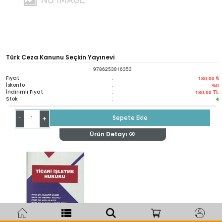
Türk Ceza Kanunu Seçkin Yayınevi
9786253816353
Fiyat
:
180,00 ₺
İskonto
:
%0
İndirimli Fiyat
:
180,00
TL
Stok
:
4
-
Sepete Ekle
+
Ürün Detayı