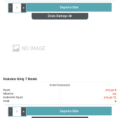
-
Sepete Ekle
+
Ürün Detayı
Hukuka Giriş 7 Baskı
9789750294235
Fiyat
:
375,00 ₺
İskonto
:
%0
İndirimli Fiyat
:
375,00
TL
Stok
:
9
-
Sepete Ekle
+