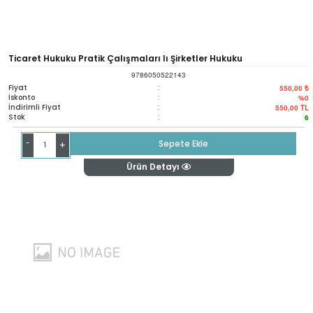
Ticaret Hukuku Pratik Çalışmaları Iı Şirketler Hukuku
9786050522143
Fiyat
:
550,00 ₺
İskonto
:
%0
İndirimli Fiyat
:
550,00
TL
Stok
:
6
-
Sepete Ekle
+
Ürün Detayı