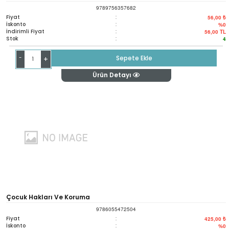
9789756357682
Fiyat
:
56,00 ₺
İskonto
:
%0
İndirimli Fiyat
:
56,00
TL
Stok
:
4
-
Sepete Ekle
+
Ürün Detayı
Çocuk Hakları Ve Koruma
9786055472504
Fiyat
:
425,00 ₺
İskonto
:
%0