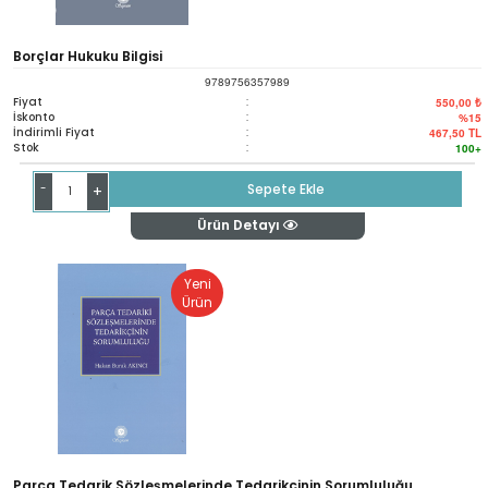
Borçlar Hukuku Bilgisi
9789756357989
Fiyat
:
550,00 ₺
İskonto
:
%15
İndirimli Fiyat
:
467,50
TL
Stok
:
100+
-
Sepete Ekle
+
Ürün Detayı
Yeni
Ürün
Parça Tedarik Sözleşmelerinde Tedarikçinin Sorumluluğu