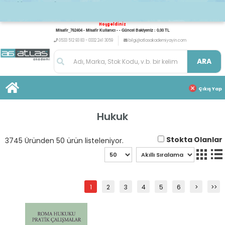
Hoşgeldiniz
Misafir_762404 - Misafir Kullanıcı - - Güncel Bakiyeniz : 0,00 TL
0533 512 93 83 - 0332 241 3059
bilgi@atlasakademiyayin.com
ARA
Çıkış Yap
Hukuk
Stokta Olanlar
3745 Üründen 50 ürün listeleniyor.
1
2
3
4
5
6
>
>>