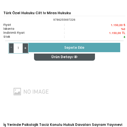
Türk Özel Hukuku Cilt Iv Miras Hukuku
9786255697226
Fiyat
:
1.150,00 ₺
İskonto
:
%0
İndirimli Fiyat
:
1.150,00
TL
Stok
:
4
-
Sepete Ekle
+
Ürün Detayı
İş Yerinde Psikolojik Taciz Konulu Hukuk Davaları Sayram Yayınevi