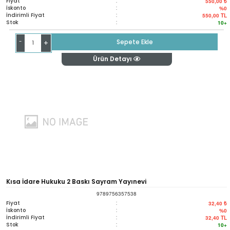
Fiyat
:
550,00 ₺
İskonto
:
%0
İndirimli Fiyat
:
550,00
TL
Stok
:
10+
-
Sepete Ekle
+
Ürün Detayı
Kısa İdare Hukuku 2 Baskı Sayram Yayınevi
9789756357538
Fiyat
:
32,40 ₺
İskonto
:
%0
İndirimli Fiyat
:
32,40
TL
Stok
:
10+