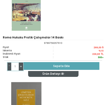
Roma Hukuku Pratik Çalışmalar 14 Baskı
9789756357910
Fiyat
:
269,00 ₺
İskonto
:
%15
İndirimli Fiyat
:
228,65
TL
Stok
:
500+
-
Sepete Ekle
+
Ürün Detayı