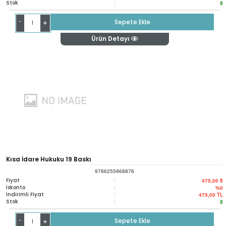
Stok
:
5
-
Sepete Ekle
+
Ürün Detayı
Kısa İdare Hukuku 19 Baskı
9786255968876
Fiyat
:
475,00 ₺
İskonto
:
%0
İndirimli Fiyat
:
475,00
TL
Stok
:
5
-
Sepete Ekle
+