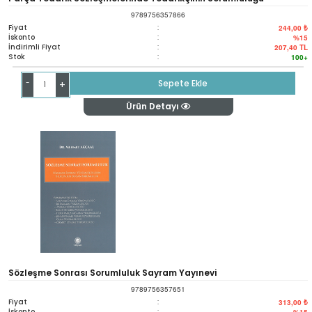
9789756357866
Fiyat
:
244,00 ₺
İskonto
:
%15
İndirimli Fiyat
:
207,40
TL
Stok
:
100+
-
Sepete Ekle
+
Ürün Detayı
Sözleşme Sonrası Sorumluluk Sayram Yayınevi
9789756357651
Fiyat
:
313,00 ₺
İskonto
:
%15