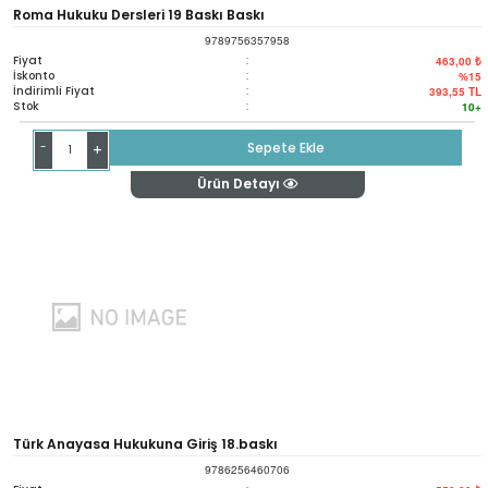
Roma Hukuku Dersleri 19 Baskı Baskı
9789756357958
Fiyat
:
463,00 ₺
İskonto
:
%15
İndirimli Fiyat
:
393,55
TL
Stok
:
10+
-
Sepete Ekle
+
Ürün Detayı
Türk Anayasa Hukukuna Giriş 18.baskı
9786256460706