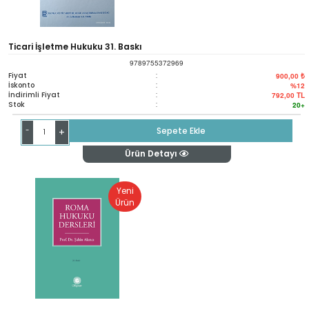
Ticari İşletme Hukuku 31. Baskı
9789755372969
Fiyat
:
900,00 ₺
İskonto
:
%12
İndirimli Fiyat
:
792,00
TL
Stok
:
20+
-
Sepete Ekle
+
Ürün Detayı
Yeni
Ürün