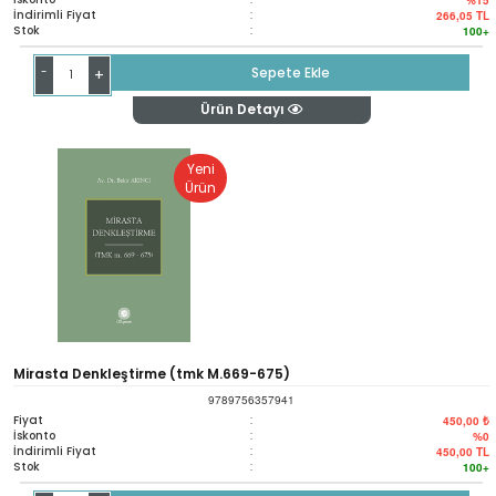
İndirimli Fiyat
:
266,05
TL
Stok
:
100+
-
Sepete Ekle
+
Ürün Detayı
Yeni
Ürün
Mirasta Denkleştirme (tmk M.669-675)
9789756357941
Fiyat
:
450,00 ₺
İskonto
:
%0
İndirimli Fiyat
:
450,00
TL
Stok
:
100+