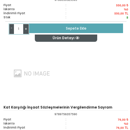
Fiyat
:
550,00 ₺
İskonto
:
%0
İndirimli Fiyat
:
550,00
TL
Stok
:
5
-
Sepete Ekle
+
Ürün Detayı
Kat Karşılığı İnşaat Sözleşmelerinin Vergilendirme Sayram
9789756357590
Yayınevi
Fiyat
:
76,00 ₺
İskonto
:
%0
İndirimli Fiyat
:
76,00
TL