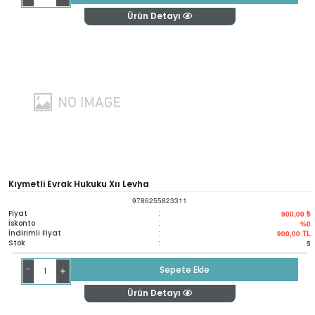
Ürün Detayı
Kıymetli Evrak Hukuku Xıı Levha
9786255823311
Fiyat
:
900,00 ₺
İskonto
:
%0
İndirimli Fiyat
:
900,00
TL
Stok
:
5
-
Sepete Ekle
+
Ürün Detayı