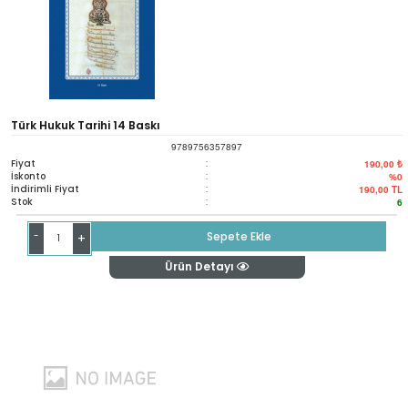
Türk Hukuk Tarihi 14 Baskı
9789756357897
Fiyat
:
190,00 ₺
İskonto
:
%0
İndirimli Fiyat
:
190,00
TL
Stok
:
6
-
Sepete Ekle
+
Ürün Detayı