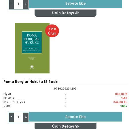
-
Sepete Ekle
+
Ürün Detayı
Yeni
Ürün
Roma Borçlar Hukuku 18 Baskı
9786259234205
Fiyat
:
380,00 ₺
İskonto
:
%10
İndirimli Fiyat
:
342,00
TL
Stok
:
100+
-
Sepete Ekle
+
Ürün Detayı