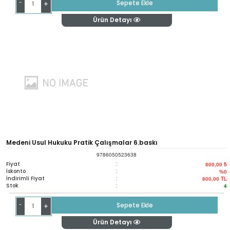
-
Sepete Ekle
+
Ürün Detayı
Medeni Usul Hukuku Pratik Çalışmalar 6.baskı
9786050523638
Fiyat
:
800,00 ₺
İskonto
:
%0
İndirimli Fiyat
:
800,00
TL
Stok
:
4
-
Sepete Ekle
+
Ürün Detayı