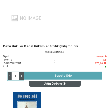
Ceza Hukuku Genel Hükümler Pratik Çalışmaları
9786253812959
Fiyat
:
875,00 ₺
İskonto
:
%0
İndirimli Fiyat
:
875,00
TL
Stok
:
6
-
Sepete Ekle
+
Ürün Detayı