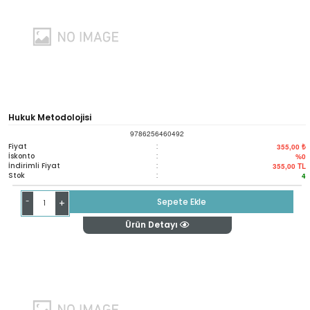
Hukuk Metodolojisi
9786256460492
Fiyat
:
355,00 ₺
İskonto
:
%0
İndirimli Fiyat
:
355,00
TL
Stok
:
4
-
Sepete Ekle
+
Ürün Detayı