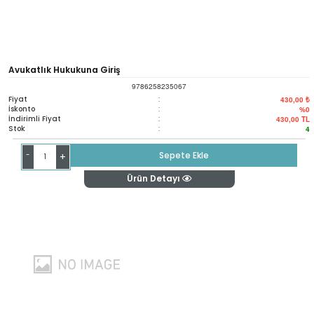
Avukatlık Hukukuna Giriş
9786258235067
Fiyat
:
430,00 ₺
İskonto
:
%0
İndirimli Fiyat
:
430,00
TL
Stok
:
4
-
Sepete Ekle
+
Ürün Detayı