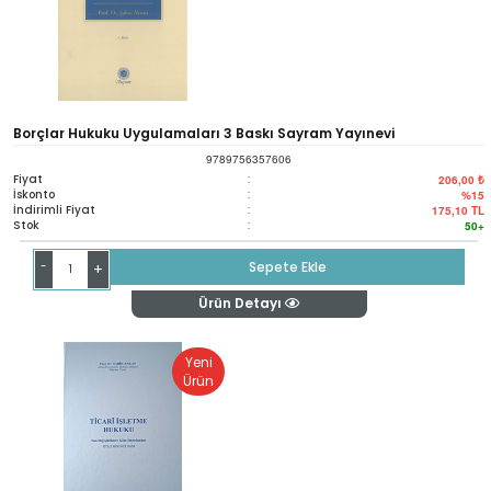
Borçlar Hukuku Uygulamaları 3 Baskı Sayram Yayınevi
9789756357606
Fiyat
:
206,00 ₺
İskonto
:
%15
İndirimli Fiyat
:
175,10
TL
Stok
:
50+
-
Sepete Ekle
+
Ürün Detayı
Yeni
Ürün