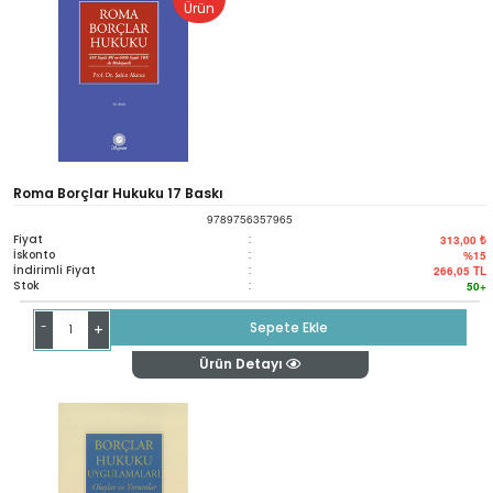
Ürün
Roma Borçlar Hukuku 17 Baskı
9789756357965
Fiyat
:
313,00 ₺
İskonto
:
%15
İndirimli Fiyat
:
266,05
TL
Stok
:
50+
-
Sepete Ekle
+
Ürün Detayı