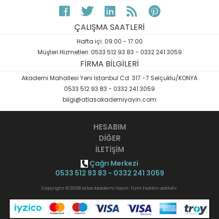
ÇALIŞMA SAATLERİ
Hafta içi: 09:00 - 17:00
Müşteri Hizmetleri: 0533 512 93 83 - 0332 241 3059
FİRMA BİLGİLERİ
Akademi Mahallesi Yeni İstanbul Cd. 317 -7 Selçuklu/KONYA
0533 512 93 83 - 0332 241 3059
bilgi@atlasakademiyayin.com
HESABIM
DİĞER
İLETİŞİM
Çağrı Merkezi
0533 512 93 83 - 0332 241 3059
Copyright © 2008 Atlas Akademi Yayın. Tüm hakları saklıdır.