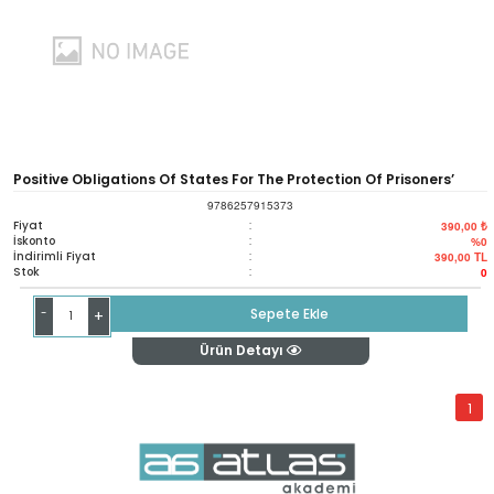
Positive Obligations Of States For The Protection Of Prisoners’
9786257915373
Rights Under The Case Law Of The European Court Of Human
Fiyat
:
390,00 ₺
İskonto
:
%0
İndirimli Fiyat
:
390,00
TL
Rights
Stok
:
0
-
Sepete Ekle
+
Ürün Detayı
1