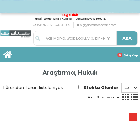
Hoşgeldiniz
Misafir_290959 - Misafir Kullanıcı - - Güncel Bakiyeniz : 0,00 TL
0533 512 93 83 - 0332 241 3059
bilgi@atlasakademiyayin.com
ARA
Çıkış Yap
Araştırma, Hukuk
Stokta Olanlar
1 Üründen 1 ürün listeleniyor.
1