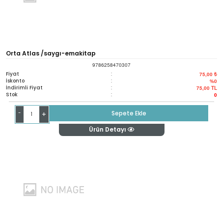
Orta Atlas /saygı-emakitap
9786258470307
Fiyat
:
75,00 ₺
İskonto
:
%0
İndirimli Fiyat
:
75,00
TL
Stok
:
0
-
Sepete Ekle
+
Ürün Detayı