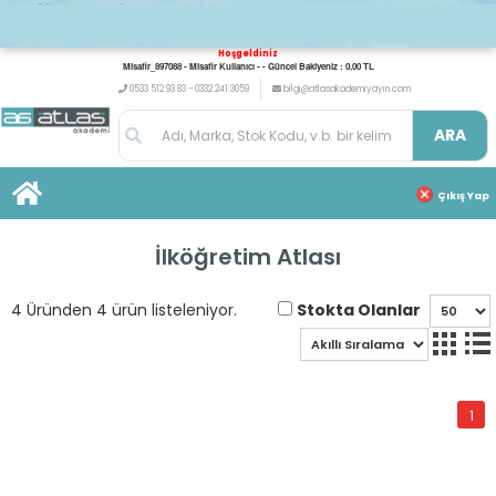
Hoşgeldiniz
Misafir_897088 - Misafir Kullanıcı - - Güncel Bakiyeniz : 0,00 TL
0533 512 93 83 - 0332 241 3059
bilgi@atlasakademiyayin.com
ARA
Çıkış Yap
İlköğretim Atlası
Stokta Olanlar
4 Üründen 4 ürün listeleniyor.
1