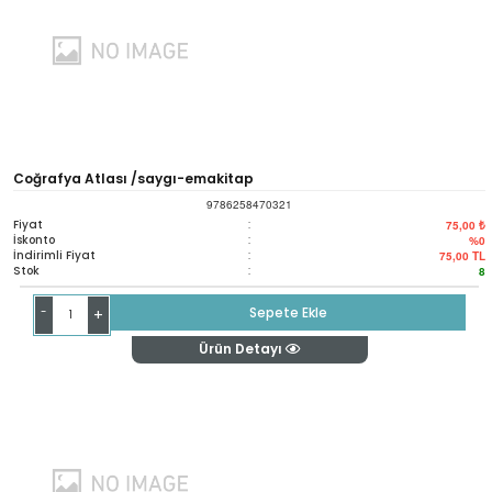
Coğrafya Atlası /saygı-emakitap
9786258470321
Fiyat
:
75,00 ₺
İskonto
:
%0
İndirimli Fiyat
:
75,00
TL
Stok
:
8
-
Sepete Ekle
+
Ürün Detayı