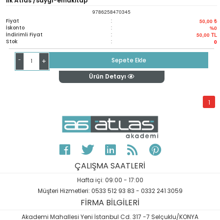
İlk Atlas /saygı-emakitap
9786258470345
Fiyat
:
50,00 ₺
İskonto
:
%0
İndirimli Fiyat
:
50,00
TL
Stok
:
0
-
Sepete Ekle
+
Ürün Detayı
1
ÇALIŞMA SAATLERİ
Hafta içi: 09:00 - 17:00
Müşteri Hizmetleri: 0533 512 93 83 - 0332 241 3059
FİRMA BİLGİLERİ
Akademi Mahallesi Yeni İstanbul Cd. 317 -7 Selçuklu/KONYA