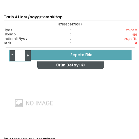
Tarih Atlası /saygı-emakitap
9786258470314
Fiyat
:
75,00 ₺
İskonto
:
%0
İndirimli Fiyat
:
75,00
TL
Stok
:
0
-
Sepete Ekle
+
Ürün Detayı