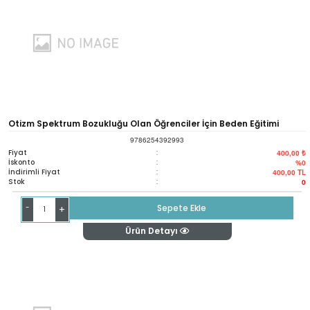
Otizm Spektrum Bozukluğu Olan Öğrenciler İçin Beden Eğitimi
9786254392993
Kapsayıcı Yaklaşım / Physıcal Educatıon For Students Wıth
Fiyat
:
400,00 ₺
İskonto
:
%0
İndirimli Fiyat
:
400,00
TL
Autısm Spectrum Dısorders A Comprehensive Approach
Stok
:
0
-
Sepete Ekle
+
Ürün Detayı