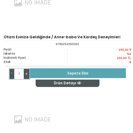
Otizm Evinize Geldiğinde / Anne-baba Ve Kardeş Deneyimleri
9786254395093
Fiyat
:
250,00 ₺
İskonto
:
%0
İndirimli Fiyat
:
250,00
TL
Stok
:
0
-
Sepete Ekle
+
Ürün Detayı