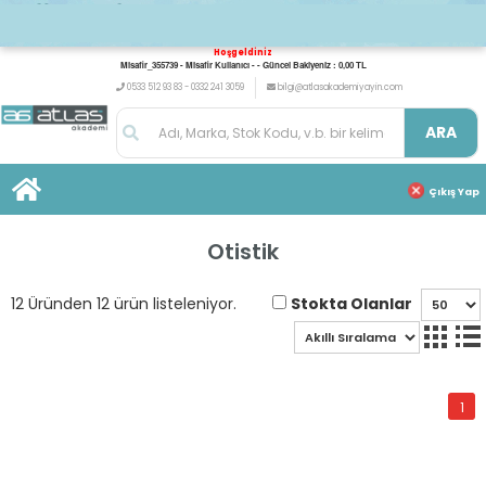
Hoşgeldiniz
Misafir_355739 - Misafir Kullanıcı - - Güncel Bakiyeniz : 0,00 TL
0533 512 93 83 - 0332 241 3059
bilgi@atlasakademiyayin.com
ARA
Çıkış Yap
Otistik
Stokta Olanlar
12 Üründen 12 ürün listeleniyor.
1