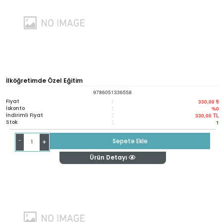
İlköğretimde Özel Eğitim
9786051336558
Fiyat
:
330,00 ₺
İskonto
:
%0
İndirimli Fiyat
:
330,00
TL
Stok
:
1
-
Sepete Ekle
+
Ürün Detayı