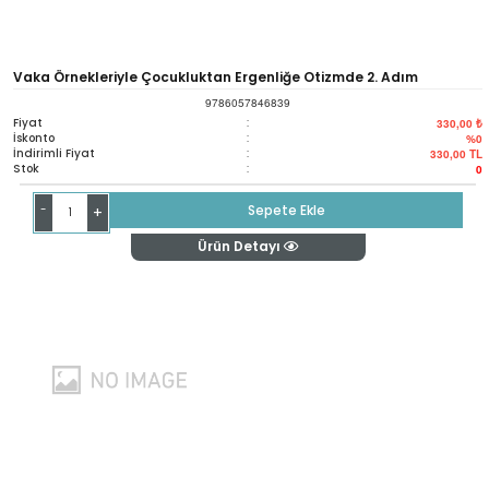
Vaka Örnekleriyle Çocukluktan Ergenliğe Otizmde 2. Adım
9786057846839
Fiyat
:
330,00 ₺
İskonto
:
%0
İndirimli Fiyat
:
330,00
TL
Stok
:
0
-
Sepete Ekle
+
Ürün Detayı