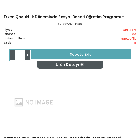
Erken Çocukluk Döneminde Sosyal Beceri Öğretim Programı -
9786053204206
Sosyal Beceri Öğretimi Öncesi Rehberi - Skıllstreamıng In Early
Fiyat
:
520,00 ₺
İskonto
:
%0
İndirimli Fiyat
:
520,00
TL
Chıldhood - A Guide For Teaching Prosocial Skills
Stok
:
0
-
Sepete Ekle
+
Ürün Detayı