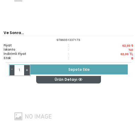
Ve Sonra...
9786051337173
Fiyat
:
62,00 ₺
İskonto
:
%0
İndirimli Fiyat
:
62,00
TL
Stok
:
0
-
Sepete Ekle
+
Ürün Detayı