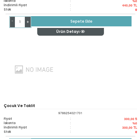
İskonto
:
%0
İndirimli Fiyat
:
440,00
TL
Practical Guide
Stok
:
0
-
Sepete Ekle
+
Ürün Detayı
Çocuk Ve Taklit
9786254021701
Fiyat
:
300,00 ₺
İskonto
:
%0
İndirimli Fiyat
:
300,00
TL
Stok
:
0