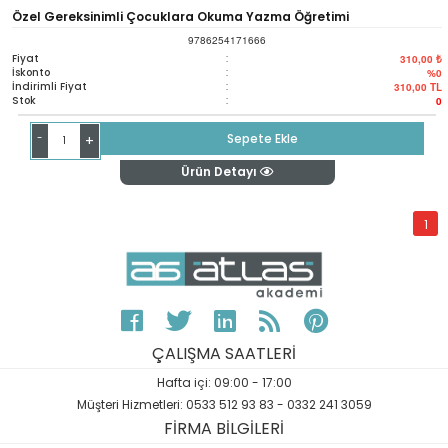
Özel Gereksinimli Çocuklara Okuma Yazma Öğretimi
9786254171666
Fiyat
:
310,00 ₺
İskonto
:
%0
İndirimli Fiyat
:
310,00
TL
Stok
:
0
-
Sepete Ekle
+
Ürün Detayı
1
ÇALIŞMA SAATLERİ
Hafta içi: 09:00 - 17:00
Müşteri Hizmetleri: 0533 512 93 83 - 0332 241 3059
FİRMA BİLGİLERİ