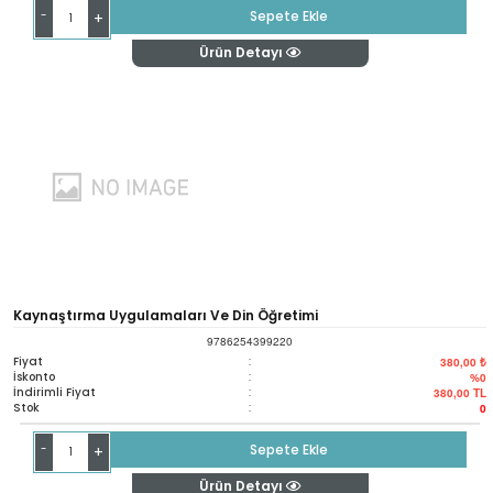
-
Sepete Ekle
+
Ürün Detayı
Kaynaştırma Uygulamaları Ve Din Öğretimi
9786254399220
Fiyat
:
380,00 ₺
İskonto
:
%0
İndirimli Fiyat
:
380,00
TL
Stok
:
0
-
Sepete Ekle
+
Ürün Detayı