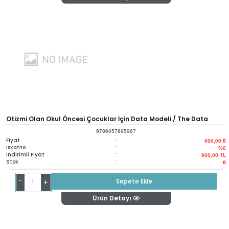
Otizmi Olan Okul Öncesi Çocuklar İçin Data Modeli / The Data
9786057895967
Model For Teaching Preschoolers With Autism
Fiyat
:
800,00 ₺
İskonto
:
%0
İndirimli Fiyat
:
800,00
TL
Stok
:
0
-
Sepete Ekle
+
Ürün Detayı