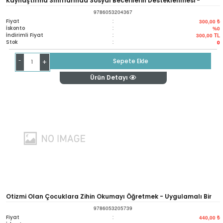
Kaynaştırma Sınıflarında Sosyal Becerilerin Desteklenmesi -
9786053204367
Promoting Social Skills In The Inclusive Class Room
Fiyat
:
300,00 ₺
İskonto
:
%0
İndirimli Fiyat
:
300,00
TL
Stok
:
0
-
Sepete Ekle
+
Ürün Detayı
Otizmi Olan Çocuklara Zihin Okumayı Öğretmek - Uygulamalı Bir
9786053205739
Rehber - Teachıng Chıldren Wıth Autısm To Mınd-read-read A
Fiyat
:
440,00 ₺