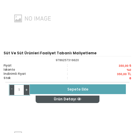
Süt Ve Süt Ürünleri Faaliyet Tabanlı Maliyetleme
9786257316620
Fiyat
:
350,00 ₺
İskonto
:
%0
İndirimli Fiyat
:
350,00
TL
Stok
:
0
-
Sepete Ekle
+
Ürün Detayı