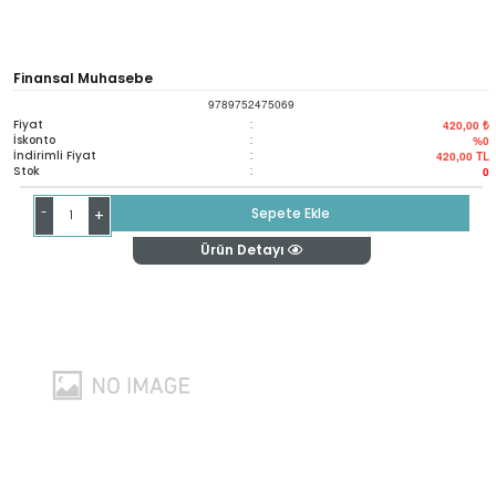
Finansal Muhasebe
9789752475069
Fiyat
:
420,00 ₺
İskonto
:
%0
İndirimli Fiyat
:
420,00
TL
Stok
:
0
-
Sepete Ekle
+
Ürün Detayı