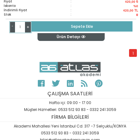
Fiyat
:
420,00 ₺
İskonto
:
%0
İndirimli Fiyat
:
420,00
TL
Stok
:
0
-
Sepete Ekle
+
Ürün Detayı
1
ÇALIŞMA SAATLERİ
Hafta içi: 09:00 - 17:00
Müşteri Hizmetleri: 0533 512 93 83 - 0332 241 3059
FİRMA BİLGİLERİ
Akademi Mahallesi Yeni İstanbul Cd. 317 -7 Selçuklu/KONYA
0533 512 93 83 - 0332 241 3059
bilgi@atlasakademiyayin.com