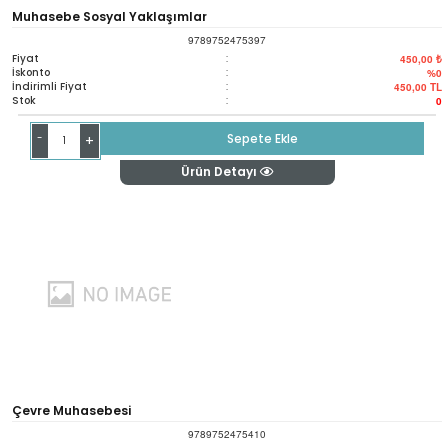
Muhasebe Sosyal Yaklaşımlar
9789752475397
Fiyat
:
450,00 ₺
İskonto
:
%0
İndirimli Fiyat
:
450,00
TL
Stok
:
0
-
Sepete Ekle
+
Ürün Detayı
Çevre Muhasebesi
9789752475410