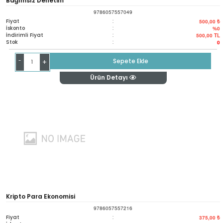
Bağımsız Denetim
9786057557049
Fiyat
:
500,00 ₺
İskonto
:
%0
İndirimli Fiyat
:
500,00
TL
Stok
:
0
-
Sepete Ekle
+
Ürün Detayı
Kripto Para Ekonomisi
9786057557216
Fiyat
:
375,00 ₺