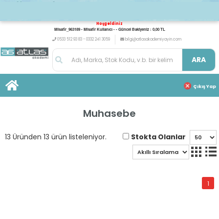
Hoşgeldiniz
Misafir_963189 - Misafir Kullanıcı - - Güncel Bakiyeniz : 0,00 TL
0533 512 93 83 - 0332 241 3059
bilgi@atlasakademiyayin.com
ARA
Çıkış Yap
Muhasebe
Stokta Olanlar
13 Üründen 13 ürün listeleniyor.
1