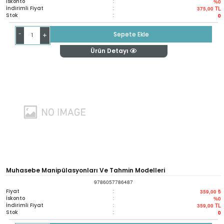
İskonto
:
%0
İndirimli Fiyat
:
375,00
TL
Stok
:
0
-
Sepete Ekle
+
Ürün Detayı
Muhasebe Manipülasyonları Ve Tahmin Modelleri
9786057786487
Fiyat
:
359,00 ₺
İskonto
:
%0
İndirimli Fiyat
:
359,00
TL
Stok
:
0