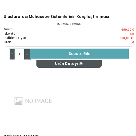
Uluslararası Muhasebe Sistemlerinin Karşılaştırılması
9786057016966
Fiyat
:
550,00 ₺
İskonto
:
%0
İndirimli Fiyat
:
550,00
TL
Stok
:
0
-
Sepete Ekle
+
Ürün Detayı