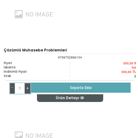
Çözümlü Muhasebe Problemleri
9799752886154
Fiyat
:
350,00 ₺
İskonto
:
%0
İndirimli Fiyat
:
350,00
TL
Stok
:
2
-
Sepete Ekle
+
Ürün Detayı