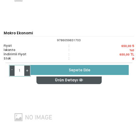
Makro Ekonomi
9786059831703
Fiyat
:
650,00 ₺
İskonto
:
%0
İndirimli Fiyat
:
650,00
TL
Stok
:
0
-
Sepete Ekle
+
Ürün Detayı