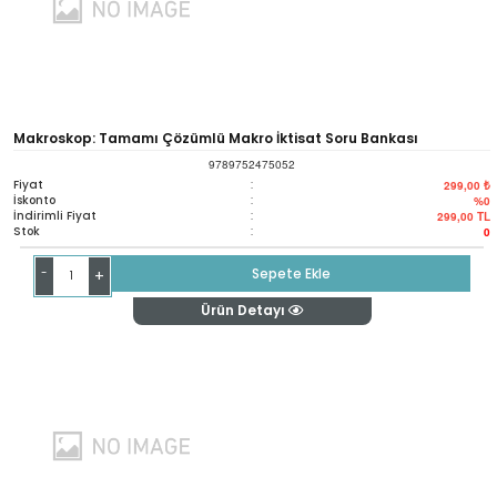
Makroskop: Tamamı Çözümlü Makro İktisat Soru Bankası
9789752475052
Fiyat
:
299,00 ₺
İskonto
:
%0
İndirimli Fiyat
:
299,00
TL
Stok
:
0
-
Sepete Ekle
+
Ürün Detayı