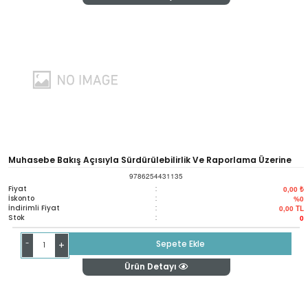
Muhasebe Bakış Açısıyla Sürdürülebilirlik Ve Raporlama Üzerine
9786254431135
Seçme Yazılar
Fiyat
:
0,00 ₺
İskonto
:
%0
İndirimli Fiyat
:
0,00
TL
Stok
:
0
-
Sepete Ekle
+
Ürün Detayı