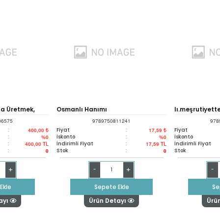
a Üretmek,
Osmanlı Hanımı
Iı.meşrutiyett
06575
9789750811241
978
mak
:
Fiyat
:
Fiyat
400,00 ₺
17,59 ₺
:
İskonto
:
İskonto
%0
%0
:
İndirimli Fiyat
:
İndirimli Fiyat
400,00
TL
17,59
TL
:
Stok
:
Stok
0
0
+
+
-
-
Ekle
Sepete Ekle
Se
ayı
Ürün Detayı
Ürü