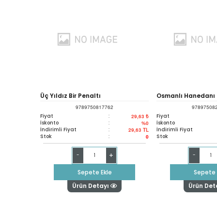
Üç Yıldız Bir Penaltı
Osmanlı Hanedanı
9789750817762
97897508
İncelemeler
Fiyat
:
Fiyat
29,63 ₺
İskonto
:
İskonto
%0
İndirimli Fiyat
:
İndirimli Fiyat
29,63
TL
Stok
:
Stok
0
+
-
-
Sepete Ekle
Sepete 
Ürün Detayı
Ürün Det