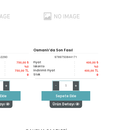
Osmanlı’da Son Fasıl
42290
9789750844171
:
Fiyat
:
750,00 ₺
400,00 ₺
:
İskonto
:
%0
%0
:
İndirimli Fiyat
:
750,00
TL
400,00
TL
:
Stok
:
0
0
+
+
-
Ekle
Sepete Ekle
ayı
Ürün Detayı