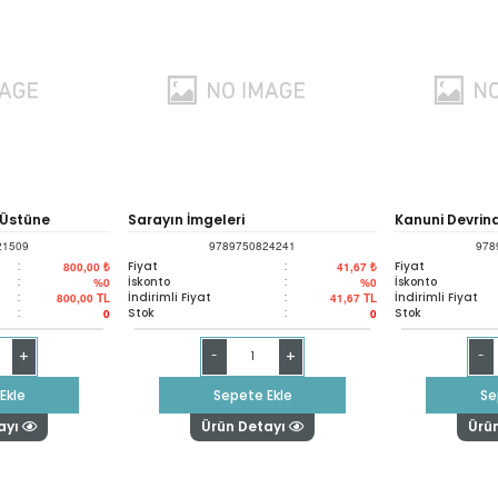
 Üstüne
Sarayın İmgeleri
Kanuni Devrin
21509
9789750824241
978
İktidar
:
Fiyat
:
Fiyat
800,00 ₺
41,67 ₺
:
İskonto
:
İskonto
%0
%0
:
İndirimli Fiyat
:
İndirimli Fiyat
800,00
TL
41,67
TL
:
Stok
:
Stok
0
0
+
+
-
-
Ekle
Sepete Ekle
Se
ayı
Ürün Detayı
Ürü