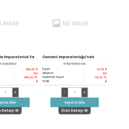
de İmparatorluk Ve
Osmanlı İmparatorluğu'nda
9750826900
9789750840180
Sarrraflık
:
Fiyat
:
380,00 ₺
18,52 ₺
:
İskonto
:
%0
%0
:
İndirimli Fiyat
:
380,00
TL
18,52
TL
:
Stok
:
0
0
+
+
-
pete Ekle
Sepete Ekle
n Detayı
Ürün Detayı