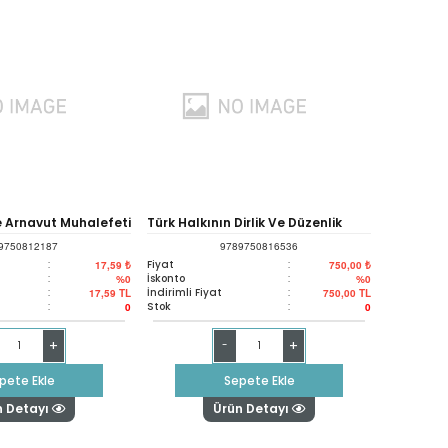
e Arnavut Muhalefeti
Türk Halkının Dirlik Ve Düzenlik
9750812187
9789750816536
Kavgası
:
Fiyat
:
17,59 ₺
750,00 ₺
:
İskonto
:
%0
%0
:
İndirimli Fiyat
:
17,59
TL
750,00
TL
:
Stok
:
0
0
+
+
-
pete Ekle
Sepete Ekle
n Detayı
Ürün Detayı