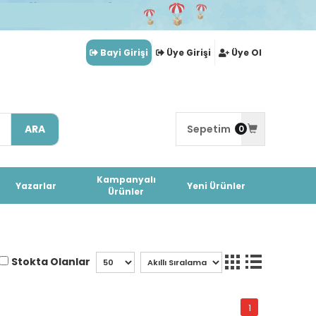
Bayi Girişi
Üye Girişi
Üye Ol
ARA
Sepetim
0
Kampanyalı
Yazarlar
Yeni Ürünler
Ürünler
Stokta Olanlar
1