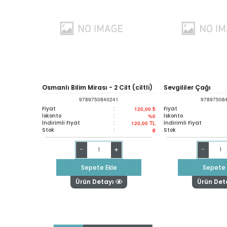
Osmanlı Bilim Mirası - 2 Cilt (ciltli)
Sevgililer Çağı
9789750840241
97897508
Fiyat
:
Fiyat
120,00 ₺
İskonto
:
İskonto
%0
İndirimli Fiyat
:
İndirimli Fiyat
120,00
TL
Stok
:
Stok
0
+
-
-
Sepete Ekle
Sepete 
Ürün Detayı
Ürün Det