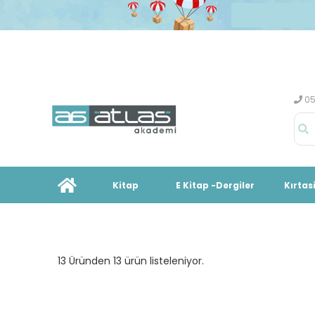
05
Kitap
E Kitap -Dergiler
Kırtas
13 Üründen 13 ürün listeleniyor.