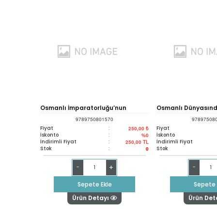
Osmanlı İmparatorluğu’nun
Osmanlı Dünyasınd
9789750801570
97897508
Tarihsel Coğrafyası
Pazarlamak, Yaşa
Fiyat
:
Fiyat
250,00 ₺
İskonto
:
İskonto
%0
İndirimli Fiyat
:
İndirimli Fiyat
250,00
TL
Stok
:
Stok
0
+
-
-
Sepete Ekle
Sepete 
Ürün Detayı
Ürün Det