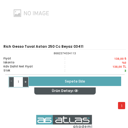
Rich Gesso Tuval Astarı 250 Cc Beyaz 03411
8682374034113
Fiyat
:
138,00 ₺
İskonto
:
%0
Kdv Dahil Net Fiyat
:
138,00
TL
Stok
:
3
-
Sepete Ekle
+
Ürün Detayı
1