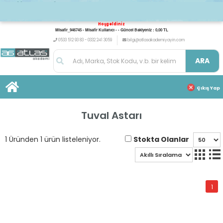
Hoşgeldiniz
Misafir_946745 - Misafir Kullanıcı - - Güncel Bakiyeniz : 0,00 TL
0533 512 93 83 - 0332 241 3059
bilgi@atlasakademiyayin.com
ARA
Çıkış Yap
Tuval Astarı
Stokta Olanlar
1 Üründen 1 ürün listeleniyor.
1