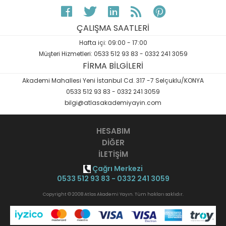
ÇALIŞMA SAATLERİ
Hafta içi: 09:00 - 17:00
Müşteri Hizmetleri: 0533 512 93 83 - 0332 241 3059
FİRMA BİLGİLERİ
Akademi Mahallesi Yeni İstanbul Cd. 317 -7 Selçuklu/KONYA
0533 512 93 83 - 0332 241 3059
bilgi@atlasakademiyayin.com
HESABIM
DİĞER
İLETİŞİM
Çağrı Merkezi
0533 512 93 83 - 0332 241 3059
Copyright © 2008 Atlas Akademi Yayın. Tüm hakları saklıdır.