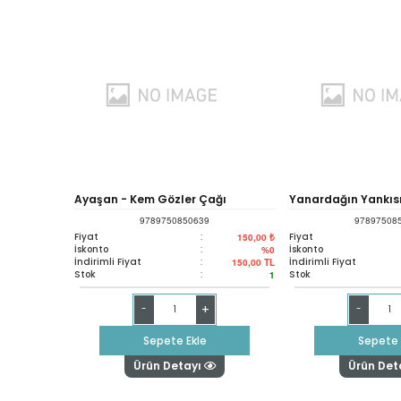
Ayaşan - Kem Gözler Çağı
Yanardağın Yankıs
9789750850639
97897508
Fiyat
:
Fiyat
150,00 ₺
İskonto
:
İskonto
%0
İndirimli Fiyat
:
İndirimli Fiyat
150,00
TL
Stok
:
Stok
1
+
-
-
Sepete Ekle
Sepete 
Ürün Detayı
Ürün Det