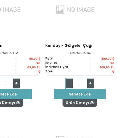
en
Kunday - Gölgeler Çağı
9750839412
9789750839467
:
Fiyat
:
65,00 ₺
300,00 ₺
:
İskonto
:
%0
%0
:
İndirimli Fiyat
:
65,00
TL
300,00
TL
:
Stok
:
0
0
+
+
-
pete Ekle
Sepete Ekle
n Detayı
Ürün Detayı