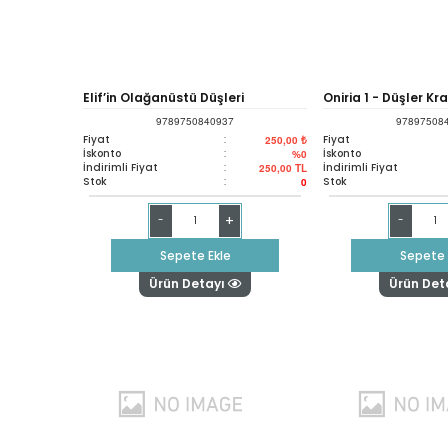
Elif’in Olağanüstü Düşleri
Oniria 1 - Düşler Kra
9789750840937
97897508
Fiyat
:
Fiyat
250,00 ₺
İskonto
:
İskonto
%0
İndirimli Fiyat
:
İndirimli Fiyat
250,00
TL
Stok
:
Stok
0
+
-
-
Sepete Ekle
Sepete 
Ürün Detayı
Ürün Det