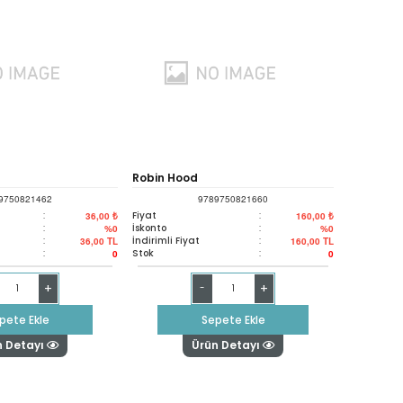
Robin Hood
9750821462
9789750821660
:
Fiyat
:
36,00 ₺
160,00 ₺
:
İskonto
:
%0
%0
:
İndirimli Fiyat
:
36,00
TL
160,00
TL
:
Stok
:
0
0
+
+
-
pete Ekle
Sepete Ekle
n Detayı
Ürün Detayı