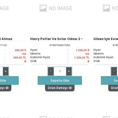
l Almaz
Harry Potter Ve Sırlar Odası 2 -
Ulises İçin Evr
37142
9789750837593
978
Resimli Özel Baskı (ciltli)
:
Fiyat
:
Fiyat
260,00 ₺
1.250,00 ₺
:
İskonto
:
İskonto
%0
%0
:
İndirimli Fiyat
:
İndirimli Fiyat
260,00
TL
1.250,00
TL
:
Stok
:
Stok
0
0
+
+
-
-
Ekle
Sepete Ekle
Se
ayı
Ürün Detayı
Ürü