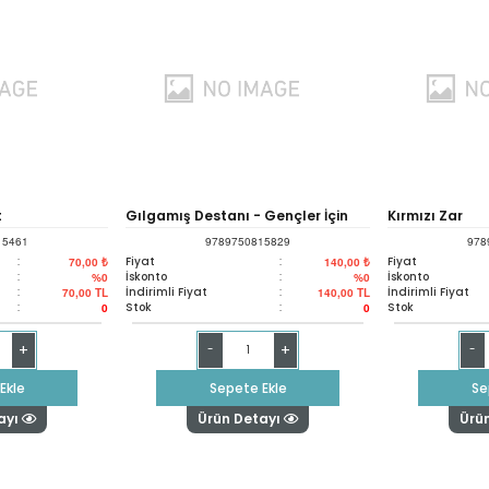
t
Gılgamış Destanı - Gençler İçin
Kırmızı Zar
15461
9789750815829
978
(küçük Boy)
:
Fiyat
:
Fiyat
70,00 ₺
140,00 ₺
:
İskonto
:
İskonto
%0
%0
:
İndirimli Fiyat
:
İndirimli Fiyat
70,00
TL
140,00
TL
:
Stok
:
Stok
0
0
+
+
-
-
Ekle
Sepete Ekle
Se
ayı
Ürün Detayı
Ürü