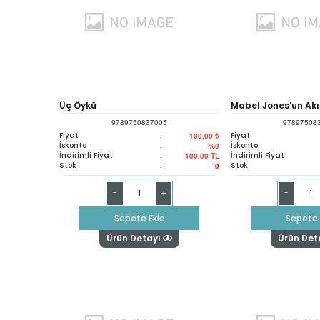
Üç Öykü
Mabel Jones’un Akı
9789750837005
97897508
Maceraları
Fiyat
:
Fiyat
100,00 ₺
İskonto
:
İskonto
%0
İndirimli Fiyat
:
İndirimli Fiyat
100,00
TL
Stok
:
Stok
0
+
-
-
Sepete Ekle
Sepete 
Ürün Detayı
Ürün Det