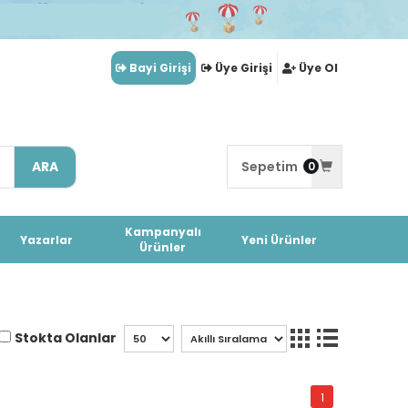
Bayi Girişi
Üye Girişi
Üye Ol
ARA
Sepetim
0
Kampanyalı
Yazarlar
Yeni Ürünler
Ürünler
Stokta Olanlar
1