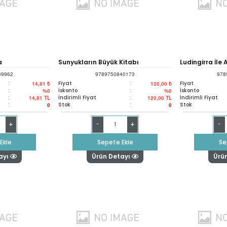
a
Sunyukların Büyük Kitabı
Ludingirra İle 
39962
9789750840173
978
:
Fiyat
:
Fiyat
14,81 ₺
120,00 ₺
:
İskonto
:
İskonto
%0
%0
:
İndirimli Fiyat
:
İndirimli Fiyat
14,81
TL
120,00
TL
:
Stok
:
Stok
0
0
+
+
-
-
Ekle
Sepete Ekle
Se
ayı
Ürün Detayı
Ürü