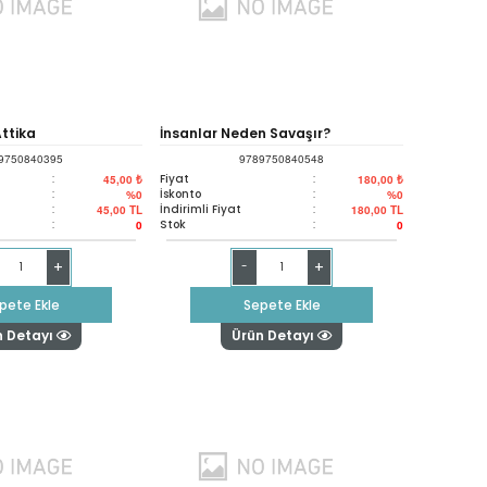
Attika
İnsanlar Neden Savaşır?
9750840395
9789750840548
:
Fiyat
:
45,00 ₺
180,00 ₺
:
İskonto
:
%0
%0
:
İndirimli Fiyat
:
45,00
TL
180,00
TL
:
Stok
:
0
0
+
+
-
pete Ekle
Sepete Ekle
n Detayı
Ürün Detayı