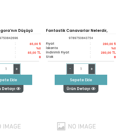
-gora’nın Düşüşü
Fantastik Canavarlar Nelerdir,
9750842696
9789750843754
Nerede Bulunurlar? - Orijinal
:
Fiyat
:
85,00 ₺
280,00 ₺
:
İskonto
:
%0
%0
:
İndirimli Fiyat
:
85,00
TL
280,00
TL
Senaryo
:
Stok
:
0
0
+
+
-
pete Ekle
Sepete Ekle
n Detayı
Ürün Detayı