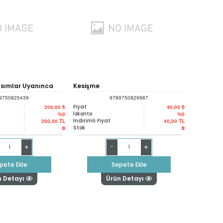
ılsımlar Uyanınca
Kesişme
9750825439
9789750829987
:
Fiyat
:
200,00 ₺
40,00 ₺
:
İskonto
:
%0
%0
:
İndirimli Fiyat
:
200,00
TL
40,00
TL
:
Stok
:
0
0
+
+
-
pete Ekle
Sepete Ekle
n Detayı
Ürün Detayı