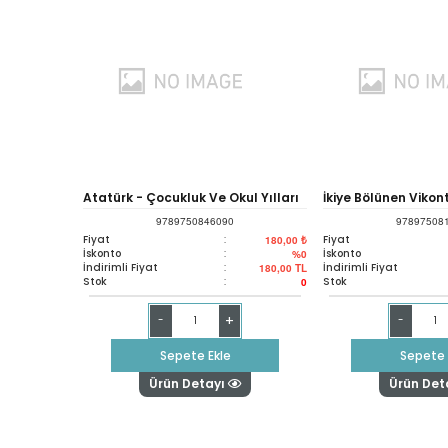
Atatürk - Çocukluk Ve Okul Yılları
İkiye Bölünen Vikon
9789750846090
97897508
Fiyat
:
Fiyat
180,00 ₺
İskonto
:
İskonto
%0
İndirimli Fiyat
:
İndirimli Fiyat
180,00
TL
Stok
:
Stok
0
+
-
-
Sepete Ekle
Sepete 
Ürün Detayı
Ürün Det