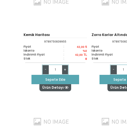
Kemik Haritası
Zorro Karlar Altınd
9789750839955
97897508
Fiyat
:
Fiyat
42,00 ₺
İskonto
:
İskonto
%0
İndirimli Fiyat
:
İndirimli Fiyat
42,00
TL
Stok
:
Stok
0
+
-
-
Sepete Ekle
Sepete 
Ürün Detayı
Ürün Det