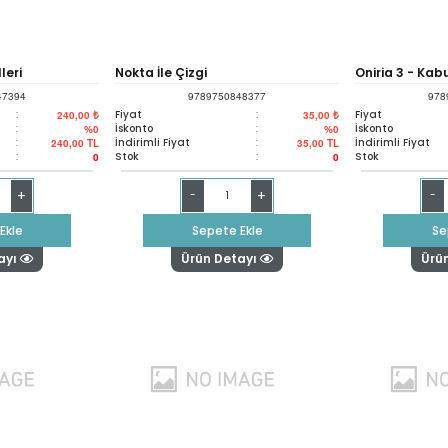
leri
Nokta İle Çizgi
Oniria 3 - Kab
47394
9789750848377
978
:
Fiyat
:
Fiyat
240,00 ₺
35,00 ₺
:
İskonto
:
İskonto
%0
%0
:
İndirimli Fiyat
:
İndirimli Fiyat
240,00
TL
35,00
TL
:
Stok
:
Stok
0
0
+
+
-
-
Ekle
Sepete Ekle
Se
ayı
Ürün Detayı
Ürü