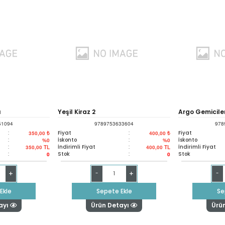
ı
Yeşil Kiraz 2
Argo Gemiciler
51094
9789753633604
978
Boy)
:
Fiyat
:
Fiyat
350,00 ₺
400,00 ₺
:
İskonto
:
İskonto
%0
%0
:
İndirimli Fiyat
:
İndirimli Fiyat
350,00
TL
400,00
TL
:
Stok
:
Stok
0
0
+
+
-
-
Ekle
Sepete Ekle
Se
ayı
Ürün Detayı
Ürü