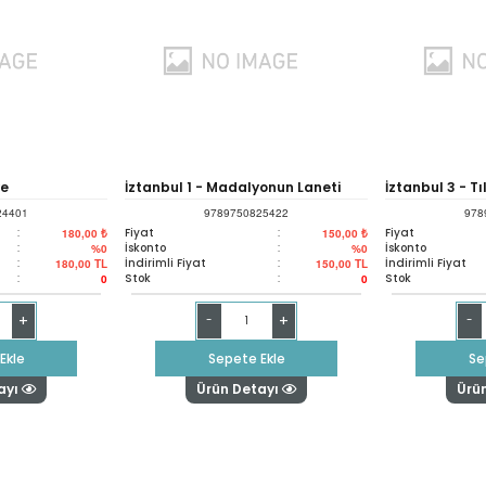
ye
İztanbul 1 - Madalyonun Laneti
İztanbul 3 - T
24401
9789750825422
978
:
Fiyat
:
Fiyat
180,00 ₺
150,00 ₺
:
İskonto
:
İskonto
%0
%0
:
İndirimli Fiyat
:
İndirimli Fiyat
180,00
TL
150,00
TL
:
Stok
:
Stok
0
0
+
+
-
-
Ekle
Sepete Ekle
Se
ayı
Ürün Detayı
Ürü