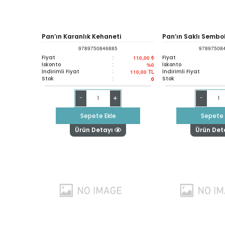
Pan’ın Karanlık Kehaneti
Pan’ın Saklı Sembol
9789750846885
97897508
Fiyat
:
Fiyat
110,00 ₺
İskonto
:
İskonto
%0
İndirimli Fiyat
:
İndirimli Fiyat
110,00
TL
Stok
:
Stok
0
+
-
-
Sepete Ekle
Sepete 
Ürün Detayı
Ürün Det