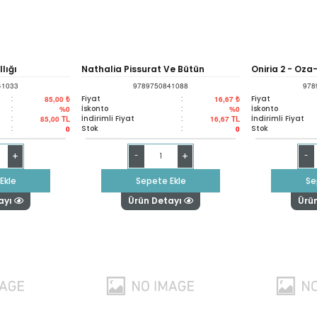
llığı
Nathalia Pissurat Ve Bütün
Oniria 2 - Oza
41033
9789750841088
978
Zamanların En Utanç Verici Beş
:
Fiyat
:
Fiyat
85,00 ₺
16,67 ₺
:
İskonto
:
İskonto
%0
%0
:
İndirimli Fiyat
:
İndirimli Fiyat
85,00
TL
16,67
TL
Dakikalık Şöhreti
:
Stok
:
Stok
0
0
+
+
-
-
Ekle
Sepete Ekle
Se
ayı
Ürün Detayı
Ürü