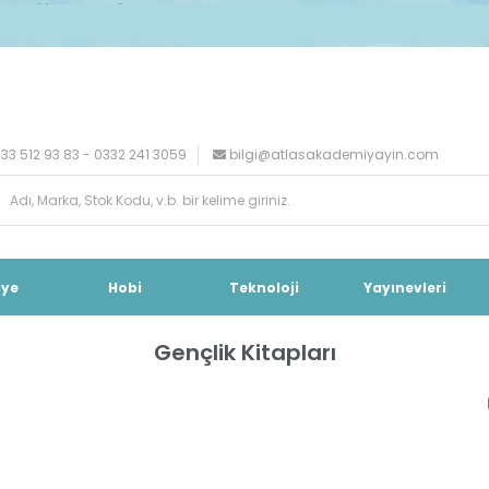
33 512 93 83 - 0332 241 3059
bilgi@atlasakademiyayin.com
iye
Hobi
Teknoloji
Yayınevleri
Gençlik Kitapları