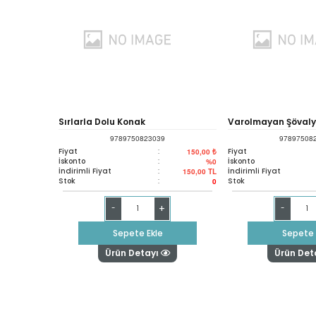
Sırlarla Dolu Konak
Varolmayan Şöval
9789750823039
97897508
Fiyat
:
Fiyat
150,00 ₺
İskonto
:
İskonto
%0
İndirimli Fiyat
:
İndirimli Fiyat
150,00
TL
Stok
:
Stok
0
+
-
-
Sepete Ekle
Sepete 
Ürün Detayı
Ürün Det