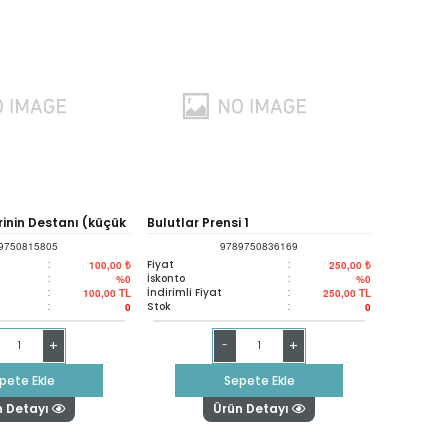
inin Destanı (küçük
Bulutlar Prensi 1
9750815805
9789750836169
:
Fiyat
:
100,00 ₺
250,00 ₺
:
İskonto
:
%0
%0
:
İndirimli Fiyat
:
100,00
TL
250,00
TL
:
Stok
:
0
0
+
+
-
pete Ekle
Sepete Ekle
n Detayı
Ürün Detayı