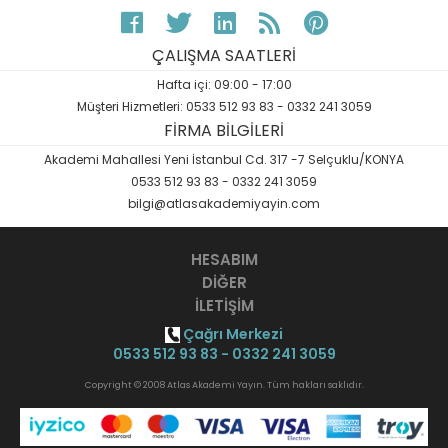
ÇALIŞMA SAATLERİ
Hafta içi: 09:00 - 17:00
Müşteri Hizmetleri: 0533 512 93 83 - 0332 241 3059
FİRMA BİLGİLERİ
Akademi Mahallesi Yeni İstanbul Cd. 317 -7 Selçuklu/KONYA
0533 512 93 83 - 0332 241 3059
bilgi@atlasakademiyayin.com
HESABIM
DİĞER
İLETİŞİM
Çağrı Merkezi
0533 512 93 83 - 0332 241 3059
Copyright © 2008 Atlas Akademi Yayın. Tüm hakları saklıdır.