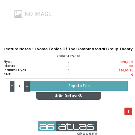
Lecture Notes - I Some Topics Of The Combınatorıal Group Theory
9786254174018
Fiyat
:
220,00 ₺
İskonto
:
%0
İndirimli Fiyat
:
220,00
TL
Stok
:
0
-
Sepete Ekle
+
Ürün Detayı
1