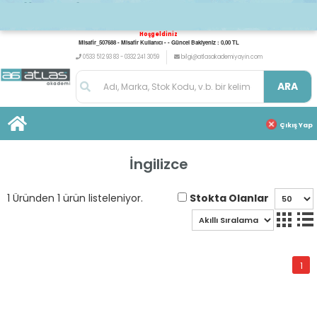
Hoşgeldiniz
Misafir_507688 - Misafir Kullanıcı - - Güncel Bakiyeniz : 0,00 TL
0533 512 93 83 - 0332 241 3059
bilgi@atlasakademiyayin.com
ARA
Çıkış Yap
İngilizce
Stokta Olanlar
1 Üründen 1 ürün listeleniyor.
1