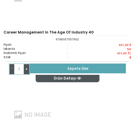
Career Management In The Age Of Industry 40
9786057557902
Fiyat
:
431,00 ₺
İskonto
:
%0
İndirimli Fiyat
:
431,00
TL
Stok
:
0
-
Sepete Ekle
+
Ürün Detayı