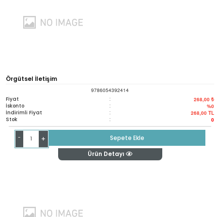
Örgütsel İletişim
9786054392414
Fiyat
:
268,00 ₺
İskonto
:
%0
İndirimli Fiyat
:
268,00
TL
Stok
:
0
-
Sepete Ekle
+
Ürün Detayı