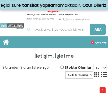
ci süre tahsilat yapılamamaktadır. Özür Dileriz
Hoşgeldiniz
Misafir_43246 - Misafir Kullanıcı - - Güncel Bakiyeniz : 0,00 TL
0533 512 93 83 - 0332 241 3059
bilgi@atlasakademiyayin.com
ARA
Çıkış Yap
İletişim, İşletme
Stokta Olanlar
3 Üründen 3 ürün listeleniyor.
1