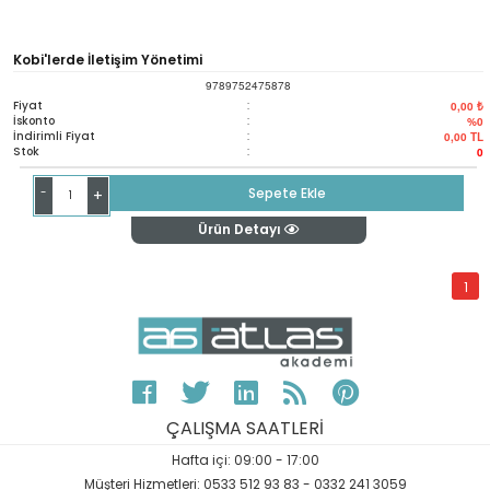
Kobi'lerde İletişim Yönetimi
9789752475878
Fiyat
:
0,00 ₺
İskonto
:
%0
İndirimli Fiyat
:
0,00
TL
Stok
:
0
-
Sepete Ekle
+
Ürün Detayı
1
ÇALIŞMA SAATLERİ
Hafta içi: 09:00 - 17:00
Müşteri Hizmetleri: 0533 512 93 83 - 0332 241 3059