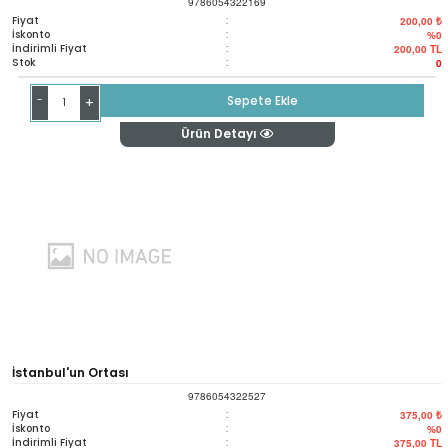
9786054322169
Fiyat
:
200,00 ₺
İskonto
:
%0
İndirimli Fiyat
:
200,00
TL
Stok
:
0
-
Sepete Ekle
+
Ürün Detayı
İstanbul'un Ortası
9786054322527
Fiyat
:
375,00 ₺
İskonto
:
%0
İndirimli Fiyat
:
375,00
TL