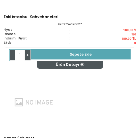
Eski İstanbul Kahvehaneleri
9789754378627
Fiyat
:
180,00 ₺
İskonto
:
%0
İndirimli Fiyat
:
180,00
TL
Stok
:
0
-
Sepete Ekle
+
Ürün Detayı