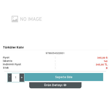
Türküler Kalır
9786054322831
Fiyat
:
345,00 ₺
İskonto
:
%0
İndirimli Fiyat
:
345,00
TL
Stok
:
0
-
Sepete Ekle
+
Ürün Detayı