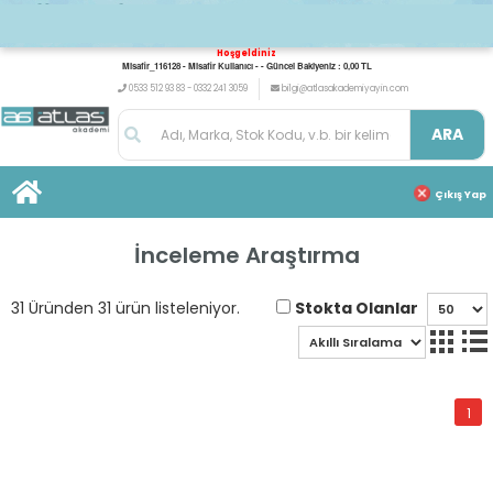
Hoşgeldiniz
Misafir_116128 - Misafir Kullanıcı - - Güncel Bakiyeniz : 0,00 TL
0533 512 93 83 - 0332 241 3059
bilgi@atlasakademiyayin.com
ARA
Çıkış Yap
İnceleme Araştırma
Stokta Olanlar
31 Üründen 31 ürün listeleniyor.
1