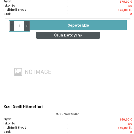
Fiyat
:
375,00 ₺
İskonto
:
%0
İndirimli Fiyat
:
375,00
TL
Stok
:
0
-
Sepete Ekle
+
Ürün Detayı
Kızıl Derili Hikmetleri
9789753162364
Fiyat
:
150,00 ₺
İskonto
:
%0
İndirimli Fiyat
:
150,00
TL
Stok
:
0