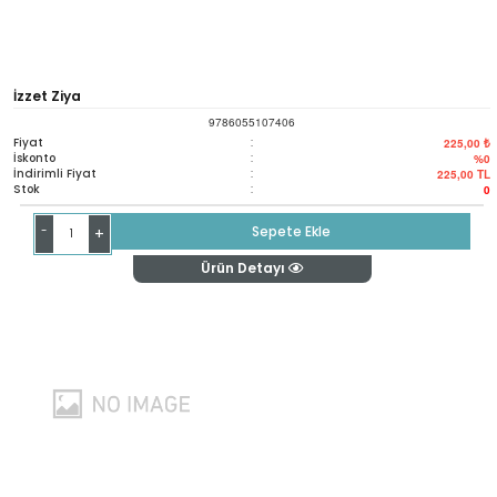
İzzet Ziya
9786055107406
Fiyat
:
225,00 ₺
İskonto
:
%0
İndirimli Fiyat
:
225,00
TL
Stok
:
0
-
Sepete Ekle
+
Ürün Detayı