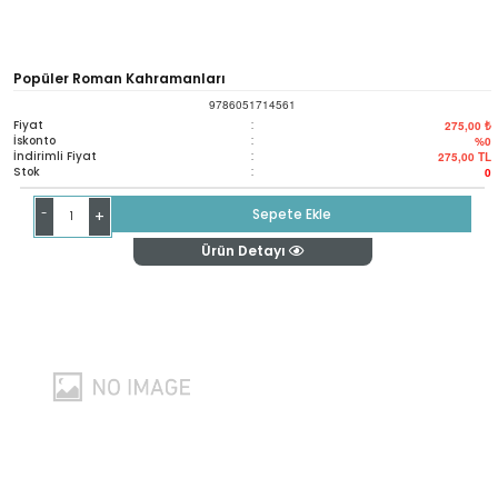
Popüler Roman Kahramanları
9786051714561
Fiyat
:
275,00 ₺
İskonto
:
%0
İndirimli Fiyat
:
275,00
TL
Stok
:
0
-
Sepete Ekle
+
Ürün Detayı