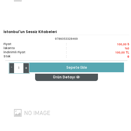
İstanbul'un Sessiz Kitabeleri
9786053328469
Fiyat
:
100,00 ₺
İskonto
:
%0
İndirimli Fiyat
:
100,00
TL
Stok
:
0
-
Sepete Ekle
+
Ürün Detayı