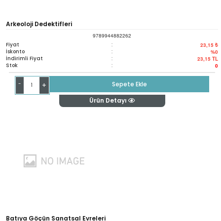
Arkeoloji Dedektifleri
9789944882262
Fiyat
:
23,15 ₺
İskonto
:
%0
İndirimli Fiyat
:
23,15
TL
Stok
:
0
-
Sepete Ekle
+
Ürün Detayı
Batıya Göçün Sanatsal Evreleri