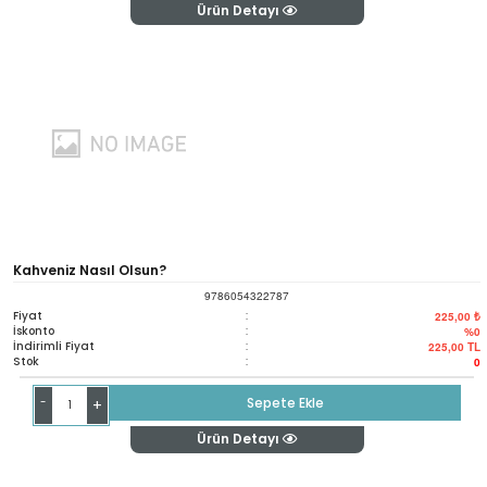
Ürün Detayı
Kahveniz Nasıl Olsun?
9786054322787
Fiyat
:
225,00 ₺
İskonto
:
%0
İndirimli Fiyat
:
225,00
TL
Stok
:
0
-
Sepete Ekle
+
Ürün Detayı