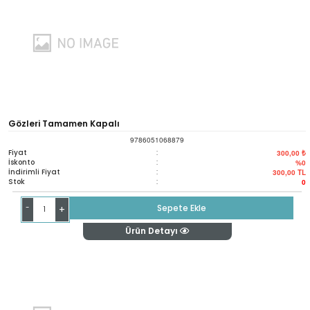
Gözleri Tamamen Kapalı
9786051068879
Fiyat
:
300,00 ₺
İskonto
:
%0
İndirimli Fiyat
:
300,00
TL
Stok
:
0
-
Sepete Ekle
+
Ürün Detayı