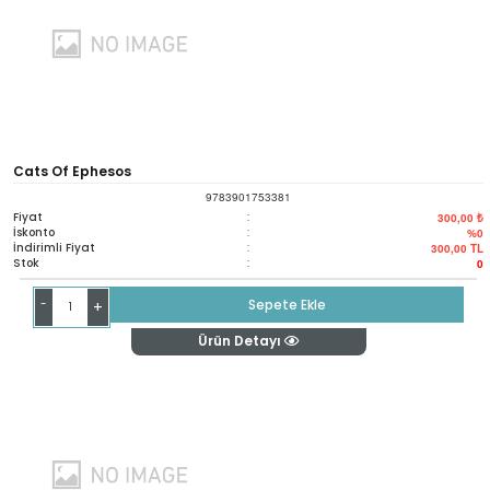
Cats Of Ephesos
9783901753381
Fiyat
:
300,00 ₺
İskonto
:
%0
İndirimli Fiyat
:
300,00
TL
Stok
:
0
-
Sepete Ekle
+
Ürün Detayı