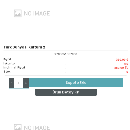
Türk Dünyası Kültürü 2
9786051557830
Fiyat
:
350,00 ₺
İskonto
:
%0
İndirimli Fiyat
:
350,00
TL
Stok
:
0
-
Sepete Ekle
+
Ürün Detayı