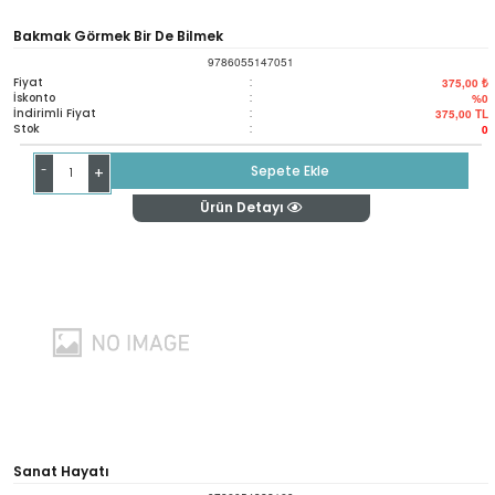
Bakmak Görmek Bir De Bilmek
9786055147051
Fiyat
:
375,00 ₺
İskonto
:
%0
İndirimli Fiyat
:
375,00
TL
Stok
:
0
-
Sepete Ekle
+
Ürün Detayı
Sanat Hayatı