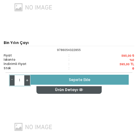
Bin Yılın Çayı
9786054322855
Fiyat
:
595,00 ₺
İskonto
:
%0
İndirimli Fiyat
:
595,00
TL
Stok
:
0
-
Sepete Ekle
+
Ürün Detayı