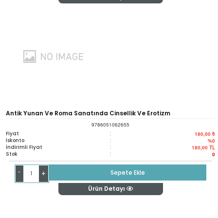
Antik Yunan Ve Roma Sanatında Cinsellik Ve Erotizm
9786051062655
Fiyat
:
180,00 ₺
İskonto
:
%0
İndirimli Fiyat
:
180,00
TL
Stok
:
0
-
Sepete Ekle
+
Ürün Detayı