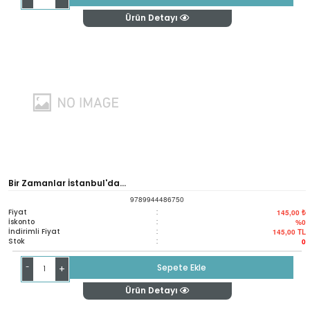
Ürün Detayı
Bir Zamanlar İstanbul'da...
9789944486750
Fiyat
:
145,00 ₺
İskonto
:
%0
İndirimli Fiyat
:
145,00
TL
Stok
:
0
-
Sepete Ekle
+
Ürün Detayı