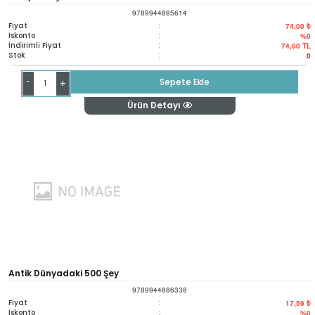
9789944885614
Fiyat
:
74,00 ₺
İskonto
:
%0
İndirimli Fiyat
:
74,00
TL
Stok
:
0
-
Sepete Ekle
+
Ürün Detayı
Antik Dünyadaki 500 Şey
9789944886338
Fiyat
:
17,59 ₺
İskonto
:
%0