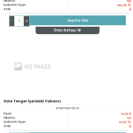
İskonto
:
%0
İndirimli Fiyat
:
400,00
TL
Stok
:
0
-
Sepete Ekle
+
Ürün Detayı
Hale Tenger İçerideki Yabancı
9789750812019
Fiyat
:
18,52 ₺
İskonto
:
%0
İndirimli Fiyat
:
18,52
TL
Stok
:
0