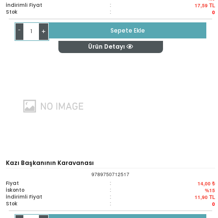
İndirimli Fiyat
:
17,59
TL
Stok
:
0
-
Sepete Ekle
+
Ürün Detayı
Kazı Başkanının Karavanası
9789750712517
Fiyat
:
14,00 ₺
İskonto
:
%15
İndirimli Fiyat
:
11,90
TL
Stok
:
0