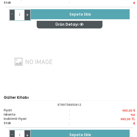
Stok
:
0
-
Sepete Ekle
+
Ürün Detayı
Güller Kitabı
9789758950812
Fiyat
:
495,00 ₺
İskonto
:
%0
İndirimli Fiyat
:
495,00
TL
Stok
:
0
-
Sepete Ekle
+