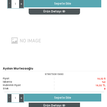
-
Sepete Ekle
+
Ürün Detayı
Aydan Murtezaoğlu
9789750815690
Fiyat
:
18,52 ₺
İskonto
:
%0
İndirimli Fiyat
:
18,52
TL
Stok
:
0
-
Sepete Ekle
+
Ürün Detayı