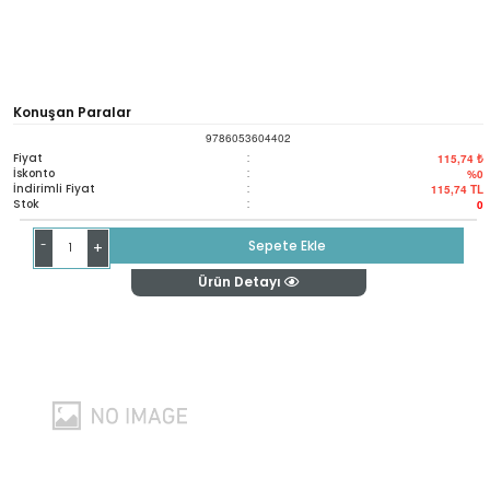
Konuşan Paralar
9786053604402
Fiyat
:
115,74 ₺
İskonto
:
%0
İndirimli Fiyat
:
115,74
TL
Stok
:
0
-
Sepete Ekle
+
Ürün Detayı