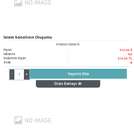
İslam Sanatının Oluşumu
9786051069876
Fiyat
:
510,00 ₺
İskonto
:
%0
İndirimli Fiyat
:
510,00
TL
Stok
:
0
-
Sepete Ekle
+
Ürün Detayı