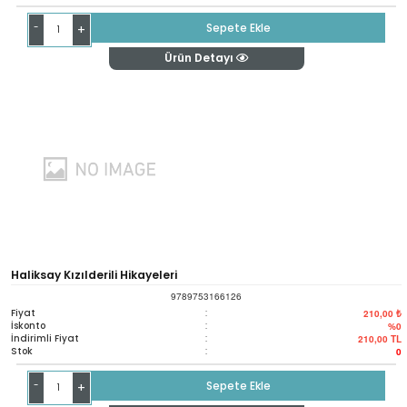
-
Sepete Ekle
+
Ürün Detayı
Haliksay Kızılderili Hikayeleri
9789753166126
Fiyat
:
210,00 ₺
İskonto
:
%0
İndirimli Fiyat
:
210,00
TL
Stok
:
0
-
Sepete Ekle
+