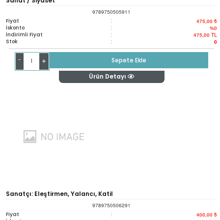
Sanat / Siyaset
9789750505911
Fiyat
:
475,00 ₺
İskonto
:
%0
İndirimli Fiyat
:
475,00
TL
Stok
:
0
-
Sepete Ekle
+
Ürün Detayı
Sanatçı: Eleştirmen, Yalancı, Katil
9789750506291
Fiyat
:
400,00 ₺