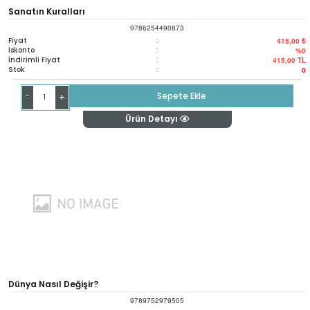
Sanatın Kuralları
9786254490873
Fiyat
:
415,00 ₺
İskonto
:
%0
İndirimli Fiyat
:
415,00
TL
Stok
:
0
-
Sepete Ekle
+
Ürün Detayı
Dünya Nasıl Değişir?
9789752979505