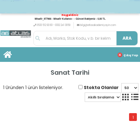
Hoşgeldiniz
Misafir_977966 - Misafir Kullanıcı - - Güncel Bakiyeniz : 0,00 TL
0533 512 93 83 - 0332 241 3059
bilgi@atlasakademiyayin.com
ARA
Çıkış Yap
Sanat Tarihi
Stokta Olanlar
1 Üründen 1 ürün listeleniyor.
1