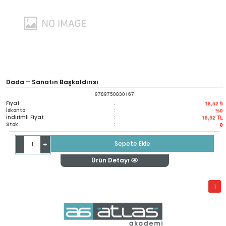
Dada – Sanatın Başkaldırısı
9789750830167
Fiyat
:
18,52 ₺
İskonto
:
%0
İndirimli Fiyat
:
18,52
TL
Stok
:
0
-
Sepete Ekle
+
Ürün Detayı
1