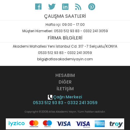
ÇALIŞMA SAATLERİ
Hafta içi: 09:00 - 17:00
Müşteri Hizmetleri: 0533 512 93 83 - 0332 241 3059
FİRMA BİLGİLERİ
Akademi Mahallesi Yeni İstanbul Cd. 317 -7 Selçuklu/KONYA
0533 512 93 83 - 0332 241 3059
bilgi@atlasakademiyayin.com
HESABIM
DİĞER
İLETİŞİM
Çağrı Merkezi
0533 512 93 83 - 0332 241 3059
Copyright © 2008 Atlas Akademi Yayın. Tüm hakları saklıdır.