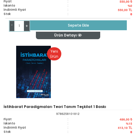
Fiyat
:
550,00 ₺
İskonto
:
%0
İndirimli Fiyat
:
550,00
TL
Stok
:
0
-
Sepete Ekle
+
Ürün Detayı
Yeni
Ürün
İstihbarat Paradigmaları Teori Tanım Teşkilat 1 Baskı
9786258101812
Fiyat
:
486,00 ₺
İskonto
:
%15
İndirimli Fiyat
:
413,10
TL
Stok
:
0