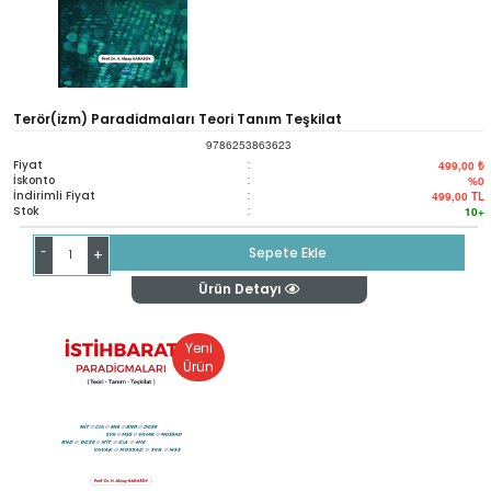
Terör(izm) Paradidmaları Teori Tanım Teşkilat
9786253863623
Fiyat
:
499,00 ₺
İskonto
:
%0
İndirimli Fiyat
:
499,00
TL
Stok
:
10+
-
Sepete Ekle
+
Ürün Detayı
Yeni
Ürün