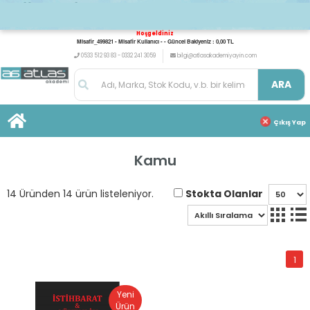
Hoşgeldiniz
Misafir_499821 - Misafir Kullanıcı - - Güncel Bakiyeniz : 0,00 TL
0533 512 93 83 - 0332 241 3059
bilgi@atlasakademiyayin.com
ARA
Çıkış Yap
Kamu
Stokta Olanlar
14 Üründen 14 ürün listeleniyor.
1
Yeni
Ürün