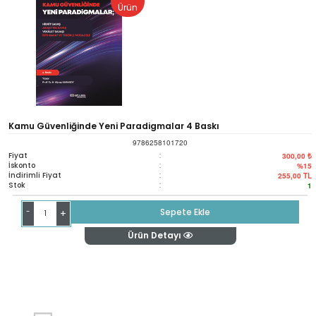
Ürün
Kamu Güvenliğinde Yeni Paradigmalar 4 Baskı
9786258101720
Fiyat
:
300,00 ₺
İskonto
:
%15
İndirimli Fiyat
:
255,00
TL
Stok
:
1
-
Sepete Ekle
+
Ürün Detayı