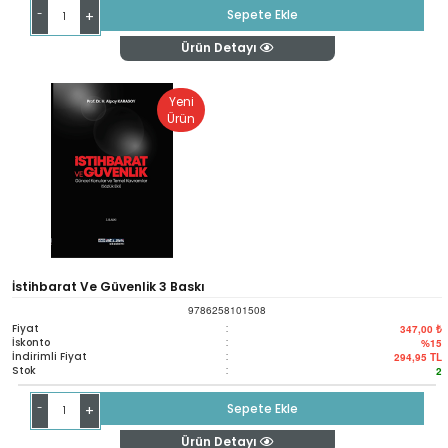
-
Sepete Ekle
+
Ürün Detayı
Yeni
Ürün
İstihbarat Ve Güvenlik 3 Baskı
9786258101508
Fiyat
:
347,00 ₺
İskonto
:
%15
İndirimli Fiyat
:
294,95
TL
Stok
:
2
-
Sepete Ekle
+
Ürün Detayı