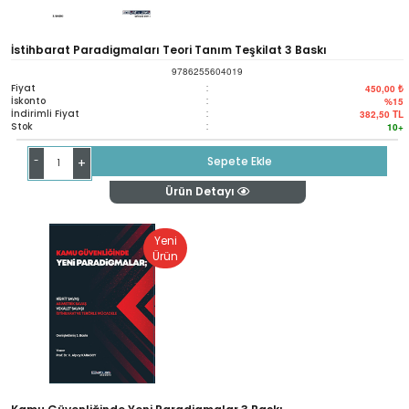
İstihbarat Paradigmaları Teori Tanım Teşkilat 3 Baskı
9786255604019
Fiyat
:
450,00 ₺
İskonto
:
%15
İndirimli Fiyat
:
382,50
TL
Stok
:
10+
-
Sepete Ekle
+
Ürün Detayı
Yeni
Ürün