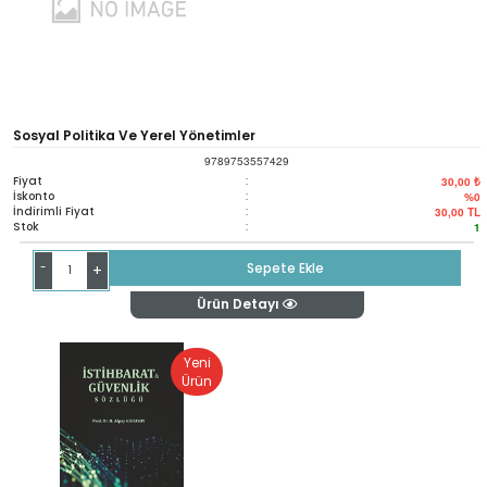
Sosyal Politika Ve Yerel Yönetimler
9789753557429
Fiyat
:
30,00 ₺
İskonto
:
%0
İndirimli Fiyat
:
30,00
TL
Stok
:
1
-
Sepete Ekle
+
Ürün Detayı
Yeni
Ürün