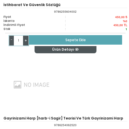
İstihbarat Ve Güvenlik Sözlüğü
9786255604002
Fiyat
:
450,00 ₺
İskonto
:
%0
İndirimli Fiyat
:
450,00
TL
Stok
:
1
-
Sepete Ekle
+
Ürün Detayı
Gayrinizami Harp [harb-i Sagir] Teorisi Ve Türk Gayrinizami Harp
9786254062520
Tarihi