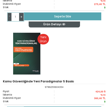
İskonto
:
%15
İndirimli Fiyat
:
275,40
TL
Stok
:
5
-
Sepete Ekle
+
Ürün Detayı
Yeni
Ürün
Kamu Güvenliğinde Yeni Paradigmalar 5 Baskı
9786255604354
Fiyat
:
424,00 ₺
İskonto
:
%15
İndirimli Fiyat
:
360,40
TL
Stok
:
5