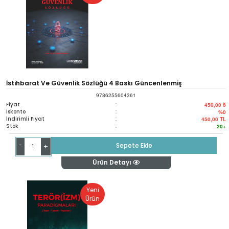
İstihbarat Ve Güvenlik Sözlüğü 4 Baskı Güncenlenmiş
9786255604361
Fiyat
:
450,00 ₺
İskonto
:
%0
İndirimli Fiyat
:
450,00
TL
Stok
:
20+
-
Sepete Ekle
+
Ürün Detayı
Yeni
Ürün