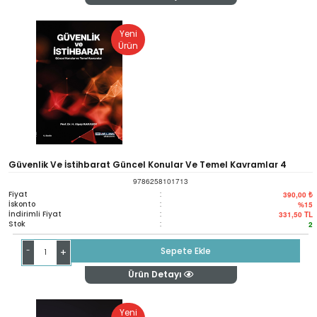
Yeni
Ürün
Güvenlik Ve İstihbarat Güncel Konular Ve Temel Kavramlar 4
9786258101713
Baskı
Fiyat
:
390,00 ₺
İskonto
:
%15
İndirimli Fiyat
:
331,50
TL
Stok
:
2
-
Sepete Ekle
+
Ürün Detayı
Yeni