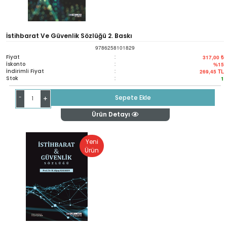
İstihbarat Ve Güvenlik Sözlüğü 2. Baskı
9786258101829
Fiyat
:
317,00 ₺
İskonto
:
%15
İndirimli Fiyat
:
269,45
TL
Stok
:
1
-
Sepete Ekle
+
Ürün Detayı
Yeni
Ürün