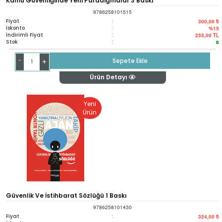
Kamu Güvenliğinde Yeni Paradigmalar 3 Baskı
9786258101515
Fiyat
:
300,00 ₺
İskonto
:
%15
İndirimli Fiyat
:
255,00
TL
Stok
:
6
-
Sepete Ekle
+
Ürün Detayı
Yeni
Ürün
Güvenlik Ve İstihbarat Sözlüğü 1 Baskı
9786258101430
Fiyat
:
324,00 ₺