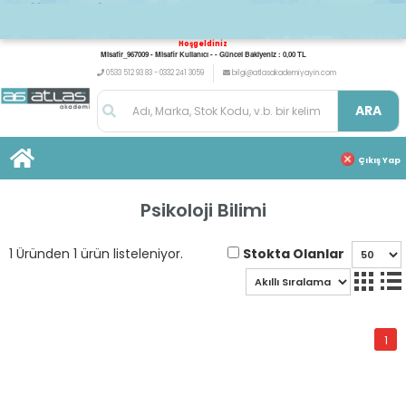
Hoşgeldiniz
Misafir_967009 - Misafir Kullanıcı - - Güncel Bakiyeniz : 0,00 TL
0533 512 93 83 - 0332 241 3059
bilgi@atlasakademiyayin.com
ARA
Çıkış Yap
Psikoloji Bilimi
Stokta Olanlar
1 Üründen 1 ürün listeleniyor.
1