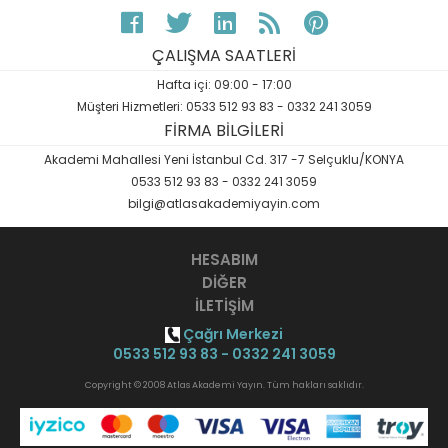
ÇALIŞMA SAATLERİ
Hafta içi: 09:00 - 17:00
Müşteri Hizmetleri: 0533 512 93 83 - 0332 241 3059
FİRMA BİLGİLERİ
Akademi Mahallesi Yeni İstanbul Cd. 317 -7 Selçuklu/KONYA
0533 512 93 83 - 0332 241 3059
bilgi@atlasakademiyayin.com
HESABIM
DİĞER
İLETİŞİM
Çağrı Merkezi
0533 512 93 83 - 0332 241 3059
Copyright © 2008 Atlas Akademi Yayın. Tüm hakları saklıdır.