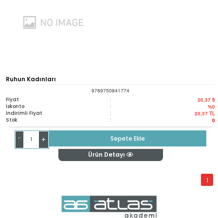
Ruhun Kadınları
9789750841774
Fiyat
:
20,37 ₺
İskonto
:
%0
İndirimli Fiyat
:
20,37
TL
Stok
:
0
-
Sepete Ekle
+
Ürün Detayı
1