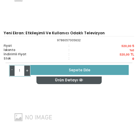
Yeni Ekran: Etkileşimli Ve Kullanıcı Odaklı Televizyon
9786057005632
Fiyat
:
520,00 ₺
İskonto
:
%0
İndirimli Fiyat
:
520,00
TL
Stok
:
0
-
Sepete Ekle
+
Ürün Detayı