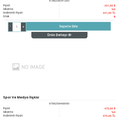
9786258341263
Bağlamında Değeri
Fiyat
:
431,00 ₺
İskonto
:
%0
İndirimli Fiyat
:
431,00
TL
Stok
:
0
-
Sepete Ekle
+
Ürün Detayı
Spor Ve Medya İlişkisi
9786258468090
Fiyat
:
475,00 ₺
İskonto
:
%0
İndirimli Fiyat
:
475,00
TL