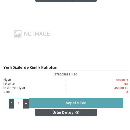
Yerli Dizilerde Kimlik Kalıpları
9786059831130
Fiyat
:
450,00 ₺
İskonto
:
%0
İndirimli Fiyat
:
450,00
TL
Stok
:
0
-
Sepete Ekle
+
Ürün Detayı