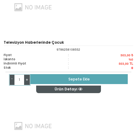
Televizyon Haberlerinde Çocuk
9786258108552
Fiyat
:
503,00 ₺
İskonto
:
%0
İndirimli Fiyat
:
503,00
TL
Stok
:
0
-
Sepete Ekle
+
Ürün Detayı