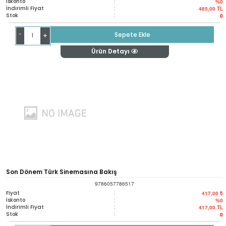
İskonto
:
%0
İndirimli Fiyat
:
485,00
TL
Stok
:
0
-
Sepete Ekle
+
Ürün Detayı
Son Dönem Türk Sinemasına Bakış
9786057786517
Fiyat
:
417,00 ₺
İskonto
:
%0
İndirimli Fiyat
:
417,00
TL
Stok
:
0