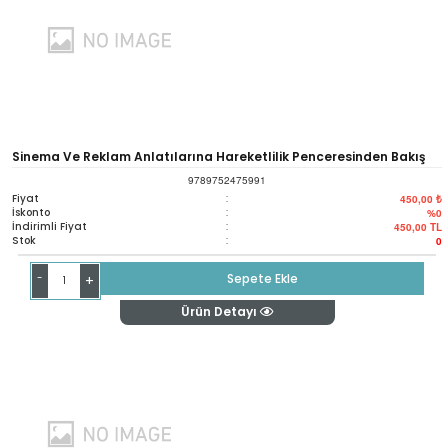
Sinema Ve Reklam Anlatılarına Hareketlilik Penceresinden Bakış
9789752475991
Fiyat
:
450,00 ₺
İskonto
:
%0
İndirimli Fiyat
:
450,00
TL
Stok
:
0
-
Sepete Ekle
+
Ürün Detayı