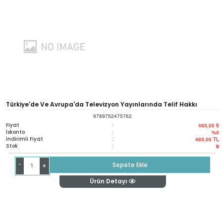
Türkiye'de Ve Avrupa'da Televizyon Yayınlarında Telif Hakkı
9789752475762
Uygulamaları
Fiyat
:
485,00 ₺
İskonto
:
%0
İndirimli Fiyat
:
485,00
TL
Stok
:
0
-
Sepete Ekle
+
Ürün Detayı