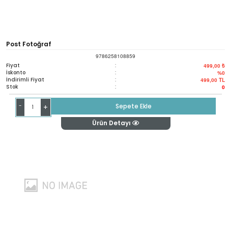
Post Fotoğraf
9786258108859
Fiyat
:
499,00 ₺
İskonto
:
%0
İndirimli Fiyat
:
499,00
TL
Stok
:
0
-
Sepete Ekle
+
Ürün Detayı