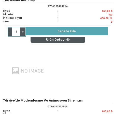
The Media And City
9786057494214
Fiyat
:
450,00 ₺
İskonto
:
%0
İndirimli Fiyat
:
450,00
TL
Stok
:
0
-
Sepete Ekle
+
Ürün Detayı
Türkiye'de Modernleşme Ve Animasyon Sineması
9786057557858
Fiyat
:
485,00 ₺