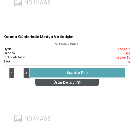
Korona Günlerinde Medya Ve İletişim
9786257316217
Fiyat
:
450,00 ₺
İskonto
:
%0
İndirimli Fiyat
:
450,00
TL
Stok
:
0
-
Sepete Ekle
+
Ürün Detayı