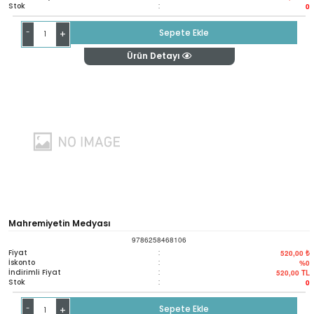
Stok
:
0
-
Sepete Ekle
+
Ürün Detayı
Mahremiyetin Medyası
9786258468106
Fiyat
:
520,00 ₺
İskonto
:
%0
İndirimli Fiyat
:
520,00
TL
Stok
:
0
-
Sepete Ekle
+