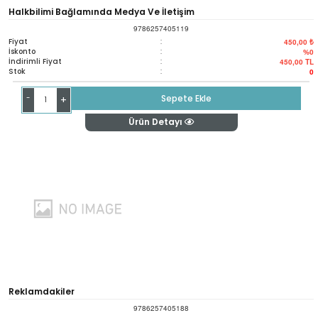
Halkbilimi Bağlamında Medya Ve İletişim
9786257405119
Fiyat
:
450,00 ₺
İskonto
:
%0
İndirimli Fiyat
:
450,00
TL
Stok
:
0
-
Sepete Ekle
+
Ürün Detayı
Reklamdakiler
9786257405188