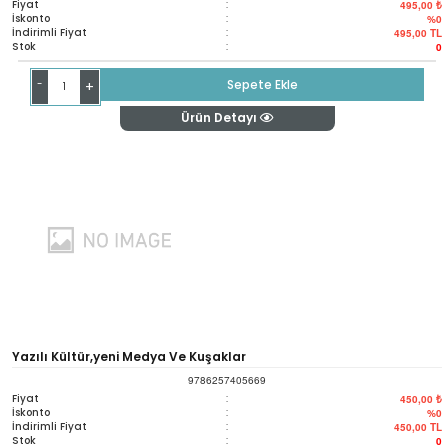
Fiyat
:
495,00 ₺
İskonto
:
%0
İndirimli Fiyat
:
495,00
TL
Stok
:
0
-
Sepete Ekle
+
Ürün Detayı
Yazılı Kültür,yeni Medya Ve Kuşaklar
9786257405669
Fiyat
:
450,00 ₺
İskonto
:
%0
İndirimli Fiyat
:
450,00
TL
Stok
:
0