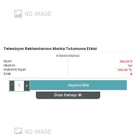
Televizyon Reklamlarının Marka Tutumuna Etkisi
9786054392032
Fiyat
:
520,00 ₺
İskonto
:
%0
İndirimli Fiyat
:
520,00
TL
Stok
:
0
-
Sepete Ekle
+
Ürün Detayı