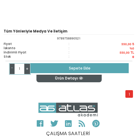
Tüm Yönleriyle Medya Ve İletişim
9789758890521
Fiyat
:
550,00 ₺
İskonto
:
%0
İndirimli Fiyat
:
550,00
TL
Stok
:
0
-
Sepete Ekle
+
Ürün Detayı
1
ÇALIŞMA SAATLERİ