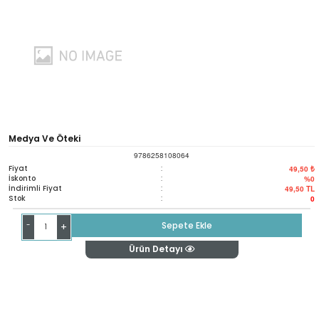
Medya Ve Öteki
9786258108064
Fiyat
:
49,50 ₺
İskonto
:
%0
İndirimli Fiyat
:
49,50
TL
Stok
:
0
-
Sepete Ekle
+
Ürün Detayı