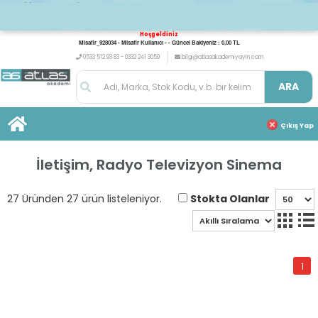
Hoşgeldiniz
Misafir_928034 - Misafir Kullanıcı - - Güncel Bakiyeniz : 0,00 TL
0533 512 93 83 - 0332 241 3059
bilgi@atlasakademiyayin.com
ARA
Çıkış Yap
İletişim, Radyo Televizyon Sinema
Stokta Olanlar
27 Üründen 27 ürün listeleniyor.
1