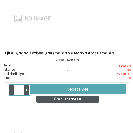
Dijital Çağda İletişim Çalışmaları Ve Medya Araştırmaları
9786254431173
Fiyat
:
520,00 ₺
İskonto
:
%0
İndirimli Fiyat
:
520,00
TL
Stok
:
0
-
Sepete Ekle
+
Ürün Detayı