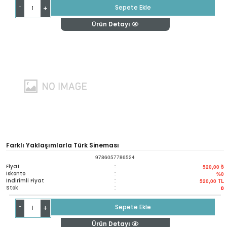
-
Sepete Ekle
+
Ürün Detayı
Farklı Yaklaşımlarla Türk Sineması
9786057786524
Fiyat
:
520,00 ₺
İskonto
:
%0
İndirimli Fiyat
:
520,00
TL
Stok
:
0
-
Sepete Ekle
+
Ürün Detayı