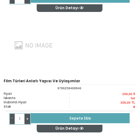
Ürün Detayı
Film Türleri Anlatı Yapısı Ve Uylaşımlar
9786258468946
Fiyat
:
359,00 ₺
İskonto
:
%0
İndirimli Fiyat
:
359,00
TL
Stok
:
0
-
Sepete Ekle
+
Ürün Detayı