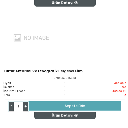
Ürün Detayı
Kültür Aktarımı Ve Etnografik Belgesel Film
9786257915083
Fiyat
:
485,00 ₺
İskonto
:
%0
İndirimli Fiyat
:
485,00
TL
Stok
:
0
-
Sepete Ekle
+
Ürün Detayı