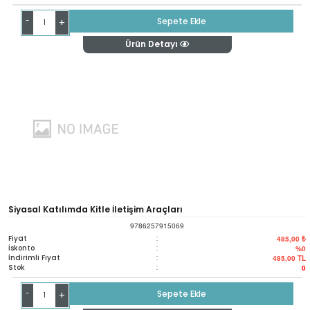
-
Sepete Ekle
+
Ürün Detayı
Siyasal Katılımda Kitle İletişim Araçları
9786257915069
Fiyat
:
485,00 ₺
İskonto
:
%0
İndirimli Fiyat
:
485,00
TL
Stok
:
0
-
Sepete Ekle
+