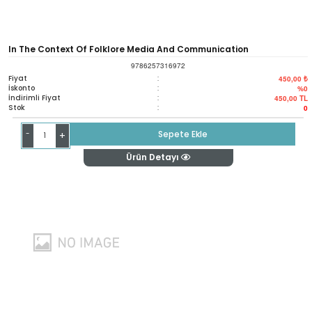
In The Context Of Folklore Media And Communication
9786257316972
Fiyat
:
450,00 ₺
İskonto
:
%0
İndirimli Fiyat
:
450,00
TL
Stok
:
0
-
Sepete Ekle
+
Ürün Detayı