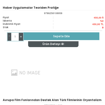
Haber Uygulamalar Teoriden Pratiğe
9786258108958
Fiyat
:
450,00 ₺
İskonto
:
%0
İndirimli Fiyat
:
450,00
TL
Stok
:
0
-
Sepete Ekle
+
Ürün Detayı
Avrupa Film Fonlarından Destek Alan Türk Filmlerinin Oryantalizm