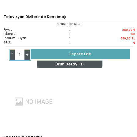
Televizyon Dizilerinde Kent İmajı
9786057016928
Fiyat
:
550,00 ₺
İskonto
:
%0
İndirimli Fiyat
:
550,00
TL
Stok
:
0
-
Sepete Ekle
+
Ürün Detayı