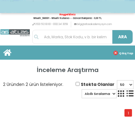
Hoşgeldiniz
Misafir_568301 - Misafir Kullanıcı - - Güncel Bakiyeniz : 0,00 TL
0533 512 93 83 - 0332 241 3059
bilgi@atlasakademiyayin.com
ARA
Çıkış Yap
İnceleme Araştırma
Stokta Olanlar
2 Üründen 2 ürün listeleniyor.
1