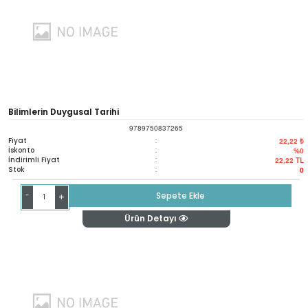
Bilimlerin Duygusal Tarihi
9789750837265
Fiyat
:
22,22 ₺
İskonto
:
%0
İndirimli Fiyat
:
22,22
TL
Stok
:
0
-
Sepete Ekle
+
Ürün Detayı