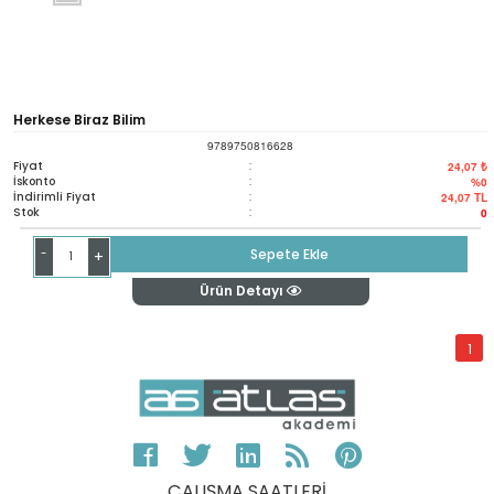
Herkese Biraz Bilim
9789750816628
Fiyat
:
24,07 ₺
İskonto
:
%0
İndirimli Fiyat
:
24,07
TL
Stok
:
0
-
Sepete Ekle
+
Ürün Detayı
1
ÇALIŞMA SAATLERİ