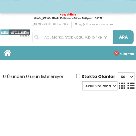
Hoşgeldiniz
Misafir_359102 - Misafir Kullanıcı - - Güncel Bakiyeniz : 0,00 TL
0533 512 93 83 - 0332 241 3059
bilgi@atlasakademiyayin.com
ARA
Çıkış Yap
Stokta Olanlar
0 Üründen 0 ürün listeleniyor.