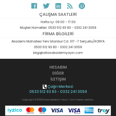
ÇALIŞMA SAATLERİ
Hafta içi: 09:00 - 17:00
Müşteri Hizmetleri: 0533 512 93 83 - 0332 241 3059
FİRMA BİLGİLERİ
Akademi Mahallesi Yeni İstanbul Cd. 317 -7 Selçuklu/KONYA
0533 512 93 83 - 0332 241 3059
bilgi@atlasakademiyayin.com
HESABIM
DİĞER
İLETİŞİM
Çağrı Merkezi
0533 512 93 83 - 0332 241 3059
Copyright © 2008 Atlas Akademi Yayın. Tüm hakları saklıdır.