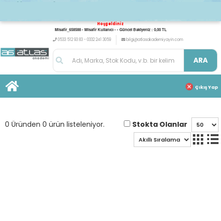
Hoşgeldiniz
Misafir_658588 - Misafir Kullanıcı - - Güncel Bakiyeniz : 0,00 TL
0533 512 93 83 - 0332 241 3059
bilgi@atlasakademiyayin.com
ARA
Çıkış Yap
Stokta Olanlar
0 Üründen 0 ürün listeleniyor.