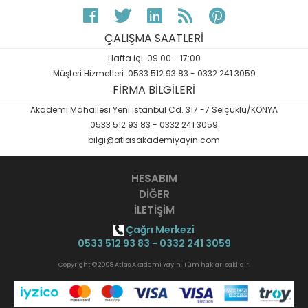
ÇALIŞMA SAATLERİ
Hafta içi: 09:00 - 17:00
Müşteri Hizmetleri: 0533 512 93 83 - 0332 241 3059
FİRMA BİLGİLERİ
Akademi Mahallesi Yeni İstanbul Cd. 317 -7 Selçuklu/KONYA
0533 512 93 83 - 0332 241 3059
bilgi@atlasakademiyayin.com
HESABIM
DİĞER
İLETİŞİM
Çağrı Merkezi
0533 512 93 83 - 0332 241 3059
Copyright © 2008 Atlas Akademi Yayın. Tüm hakları saklıdır.